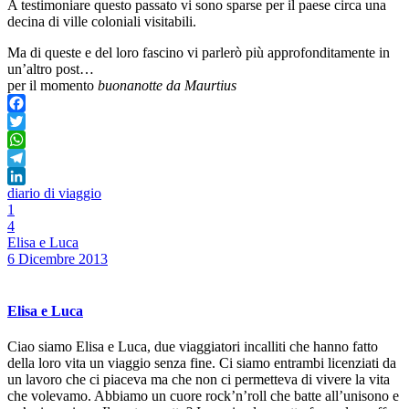
A testimoniare questo passato vi sono sparse per il paese circa una
decina di ville coloniali visitabili.
Ma di queste e del loro fascino vi parlerò più approfonditamente in
un’altro post…
per il momento
buonanotte da Maurtius
Facebook
Twitter
WhatsApp
Telegram
diario di viaggio
LinkedIn
1
4
Elisa e Luca
6 Dicembre 2013
Elisa e Luca
Ciao siamo Elisa e Luca, due viaggiatori incalliti che hanno fatto
della loro vita un viaggio senza fine. Ci siamo entrambi licenziati da
un lavoro che ci piaceva ma che non ci permetteva di vivere la vita
che volevamo. Abbiamo un cuore rock’n’roll che batte all’unisono e