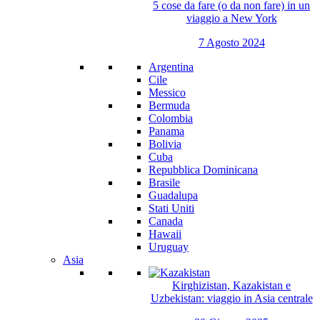
5 cose da fare (o da non fare) in un
viaggio a New York
7 Agosto 2024
Argentina
Cile
Messico
Bermuda
Colombia
Panama
Bolivia
Cuba
Repubblica Dominicana
Brasile
Guadalupa
Stati Uniti
Canada
Hawaii
Uruguay
Asia
Kirghizistan, Kazakistan e
Uzbekistan: viaggio in Asia centrale