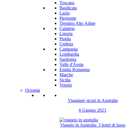
Toscana
Basilicata
Lazio
Piemonte
Trentino Alto Adige
Calabria
Liguria
Puglia
Umbria
Campania
Lombardia
Sardegna
Valle d'Aosta
Emilia Romagna
Marche
Sicilia
Veneto
Oceania
Viaggiare sicuri in Australia
6 Giugno 2023
Viaggio in Australia: 3 hotel di lusso