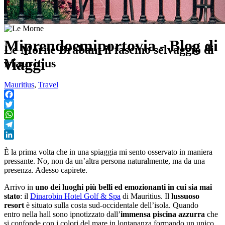
Miprendoemiportovia - Blog di
Le Morne Brabant il fascino selvaggio di
viaggi
Mauritius
Mauritius
,
Travel
Facebook
Twitter
WhatsApp
Telegram
LinkedIn
È la prima volta che in una spiaggia mi sento osservato in maniera
pressante. No, non da un’altra persona naturalmente, ma da una
presenza. Adesso capirete.
Arrivo in
uno dei luoghi più belli ed emozionanti in cui sia mai
stato
: il
Dinarobin Hotel Golf & Spa
di Mauritius. Il
lussuoso
resort
è situato sulla costa sud-occidentale dell’isola. Quando
entro nella hall sono ipnotizzato dall’
immensa piscina azzurra
che
si confonde con i colori del mare in lontananza formando un unico