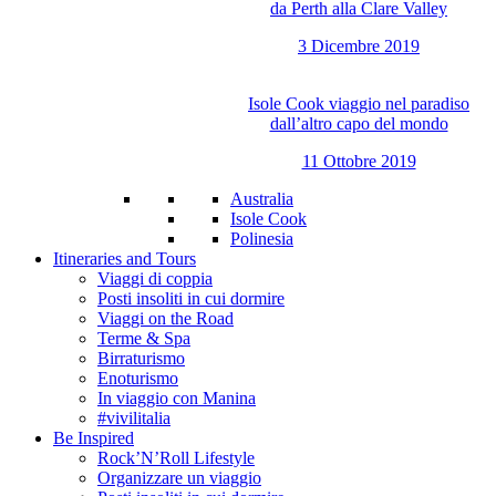
da Perth alla Clare Valley
3 Dicembre 2019
Isole Cook viaggio nel paradiso
dall’altro capo del mondo
11 Ottobre 2019
Australia
Isole Cook
Polinesia
Itineraries and Tours
Viaggi di coppia
Posti insoliti in cui dormire
Viaggi on the Road
Terme & Spa
Birraturismo
Enoturismo
In viaggio con Manina
#vivilitalia
Be Inspired
Rock’N’Roll Lifestyle
Organizzare un viaggio