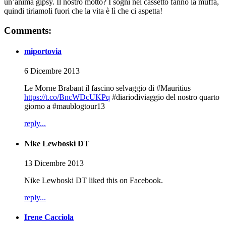
un’anima gipsy. Il nostro motto? I sogni nel cassetto fanno la muffa,
quindi tiriamoli fuori che la vita è lì che ci aspetta!
Comments:
miportovia
6 Dicembre 2013
Le Morne Brabant il fascino selvaggio di #Mauritius
https://t.co/BncWDcUKPq
#diariodiviaggio del nostro quarto
giorno a #maublogtour13
reply...
Nike Lewboski DT
13 Dicembre 2013
Nike Lewboski DT liked this on Facebook.
reply...
Irene Cacciola