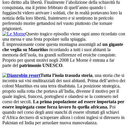
loro diritto alla libertà. Finalmente l’abolizione della schiavitù fu
conquistata, ma il primo febbraio di quell’anno quando i
fuggiaschi videro arrivare i soldati, che in realtà portavano loro la
notizia della loro libertà, fraintesero e si sentirono in pericolo
preferendo morire gettandosi nel vuoto piuttosto che tornare
prigionieri.
Questo tragico episodio viene ogni anno ricordato con
una messa e una festa popolare sulla spiaggia.
È impressionante come questa montagna assomigli ad
un gigante
che veglia su Mauritius
ricordando a tutti i suoi abitanti la
memoria dell’isola, tra grandi sofferenze ed eroiche conquiste.
Proprio per questi motivi negli 2008 Le Morne è entrata a far
parte del
patrimonio UNESCO
.
Tutta l’isola trasuda storia
, una storia che si
incontra sui visi multirazziali dei suoi abitanti. Prima dell’arrivo dei
coloni Mauritius era una terra disabitata. La posizione strategica,
proprio sulla rotta che portava all’India, divenne il motivo per il
quale inglesi, francesi, portoghesi e olandesi se la contesero nel
corso dei secoli.
La prima popolazione ad essere importata per
essere impiegata come forza lavoro fu quella africana.
Poi
quando nel corso degli anni stanchi di essere sfruttati gli schiavi
d’Africa decisero di scioperare allora i coloni inglesi si diressero in
Pakistan ed India per arruolare nuova manovalanza.