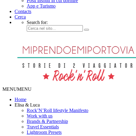
Posti insoliti in cui dormire
App e Turismo
Contacts
Cerca
Search for:
MENU
MENU
Home
Elisa & Luca
Rock’N’Roll lifestyle Manifesto
Work with us
Brands & Partnership
Travel Essentials
Lightroom Presets