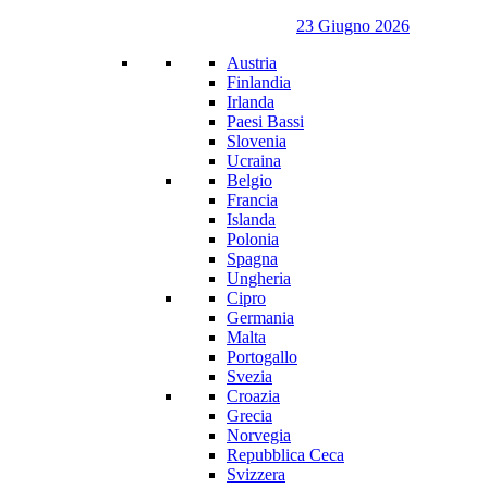
23 Giugno 2026
Austria
Finlandia
Irlanda
Paesi Bassi
Slovenia
Ucraina
Belgio
Francia
Islanda
Polonia
Spagna
Ungheria
Cipro
Germania
Malta
Portogallo
Svezia
Croazia
Grecia
Norvegia
Repubblica Ceca
Svizzera