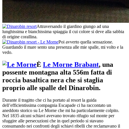
Attraversando il giardino giungo ad una
lunghissima e bianchissima spiaggia il cui colore si deve alla sabbia
di origine corallina.
Poi avverto quella sensazione.
Guardando il mare sento una presenza alle mie spalle, mi volto e la
vedo.
È
Le Morne Brabant
, una
possente montagna alta 556m fatta di
roccia basaltica nera che si staglia
proprio alle spalle del Dinarobin.
Durante il tragitto che ci ha portato al resort la guida
dell’efficientissima compagnia Escapade ci ha raccontato un
aneddoto storico su Le Morne che mi ha particolarmente colpito.
Nel 1835 alcuni schiavi avevano trovato rifugio sul monte per
sfuggire alle persecuzioni che in quel periodo si stavano
consumando nei confronti degli schiavi ribelli che reclamavano il