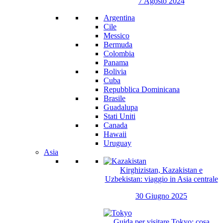
7 Agosto 2024
Argentina
Cile
Messico
Bermuda
Colombia
Panama
Bolivia
Cuba
Repubblica Dominicana
Brasile
Guadalupa
Stati Uniti
Canada
Hawaii
Uruguay
Asia
Kirghizistan, Kazakistan e
Uzbekistan: viaggio in Asia centrale
30 Giugno 2025
Guida per visitare Tokyo: cosa