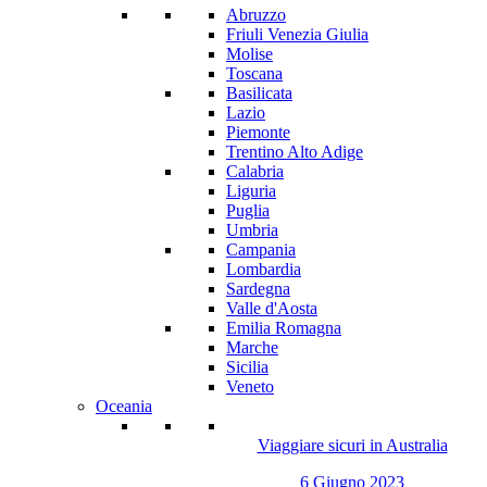
Abruzzo
Friuli Venezia Giulia
Molise
Toscana
Basilicata
Lazio
Piemonte
Trentino Alto Adige
Calabria
Liguria
Puglia
Umbria
Campania
Lombardia
Sardegna
Valle d'Aosta
Emilia Romagna
Marche
Sicilia
Veneto
Oceania
Viaggiare sicuri in Australia
6 Giugno 2023