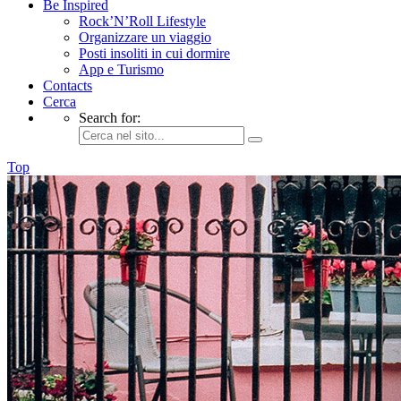
Be Inspired
Rock’N’Roll Lifestyle
Organizzare un viaggio
Posti insoliti in cui dormire
App e Turismo
Contacts
Cerca
Search for:
Top