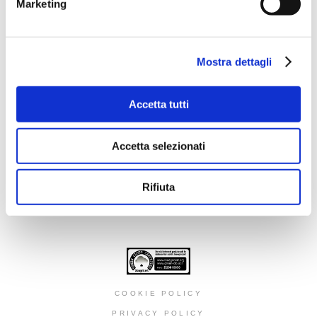
Marketing
DILLO CON UN FUMETTO
Mostra dettagli
SOCIAL ICON
Accetta tutti
NEWSLETTER
Accetta selezionati
Rifiuta
ISCRIVITI
COOKIE POLICY
PRIVACY POLICY