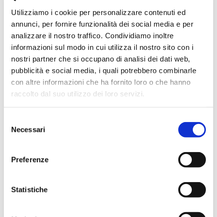
indimenticabile
Utilizziamo i cookie per personalizzare contenuti ed
TRAVEL
VALLE D'AOSTA
,
annunci, per fornire funzionalità dei social media e per
Il viaggio che abbiamo
analizzare il nostro traffico. Condividiamo inoltre
fatto in Valle D'Aosta non è
informazioni sul modo in cui utilizza il nostro sito con i
nostri partner che si occupano di analisi dei dati web,
stato solo un viaggio
pubblicità e social media, i quali potrebbero combinarle
fisico, ma anche un
con altre informazioni che ha fornito loro o che hanno
viaggio nella mia
raccolto dal suo utilizzo dei loro servizi.
memoria.Quando siamo
entrati nel
Selezione
Necessari
del
consenso
Preferenze
UTILITIES
Statistiche
RICHIEDI IL MEDIA KIT
POP CORNER LAB