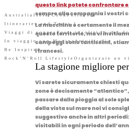
questo link potete confrontare e
sempre alla compagnia i vostri co
Australia
Isole Cook
Polinesia
Itineraries and Tours
La macchina è certamente il me
Viaggi di coppia
Posti insoliti in cui d
questo territorio, ma vi invitiamo
In viaggio con Manina
#vivilitalia
campeggi sono tantissimi, stiamo
Be Inspired
i francesi.
Rock’N’Roll Lifestyle
Organizzare un v
La stagione migliore per
Vi sarete sicuramente chiesti qu
zone è decisamente “atlantico”, c
passare dalla pioggia al sole spl
della vista sul mare noi vi consi
suggestivo anche in altri periodi
visitabili in ogni periodo dell’an