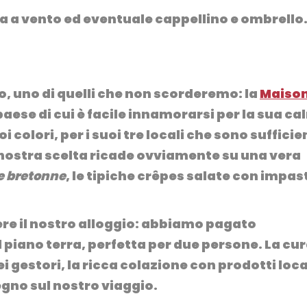
a a vento ed eventuale cappellino e ombrello
so, uno di quelli che non scorderemo: la
Maiso
paese di cui è facile innamorarsi per la sua c
oi colori, per i suoi tre locali che sono sufficie
a nostra scelta ricade ovviamente su una vera
e bretonne
, le tipiche crêpes salate con impas
re il nostro alloggio: abbiamo pagato
piano terra, perfetta per due persone. La cu
i gestori, la ricca colazione con prodotti loca
gno sul nostro viaggio.