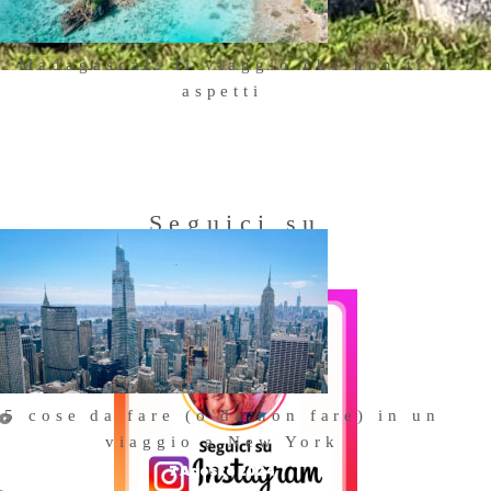
Madagascar: il viaggio che non ti
aspetti
18 Ottobre 2025
a
Seguici su
Instagram
i,
nte
to
5 cose da fare (o da non fare) in un
viaggio a New York
7 Agosto 2024