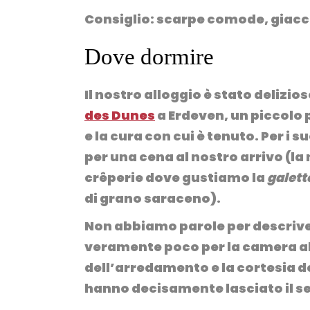
Consiglio: scarpe comode, giacc
Dove dormire
Il nostro alloggio è stato delizio
des Dunes
a Erdeven, un piccolo 
e la cura con cui è tenuto. Per i su
per una cena al nostro arrivo (l
crêperie dove gustiamo la
galett
di grano saraceno).
Non abbiamo parole per descrive
veramente poco per la camera al 
dell’arredamento e la cortesia de
hanno decisamente lasciato il se