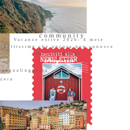
Entra a far
parte della
community
Vacanze estive 2026: 4 mete
bellissime che ancora non conosce
tutto il mondo
23 Giugno 2026
Spagna
Ungheria
zzera