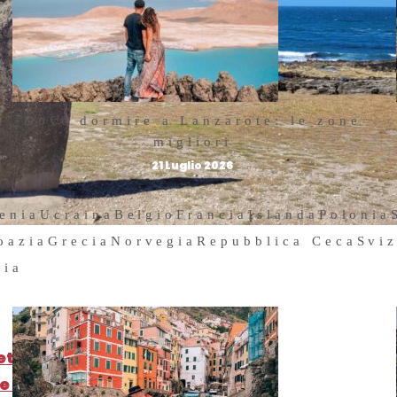
Dove dormire a Lanzarote: le zone
migliori
21 Luglio 2026
enia
Ucraina
Belgio
Francia
Islanda
Polonia
oazia
Grecia
Norvegia
Repubblica Ceca
Svi
hia
retagna
re la Bretagna