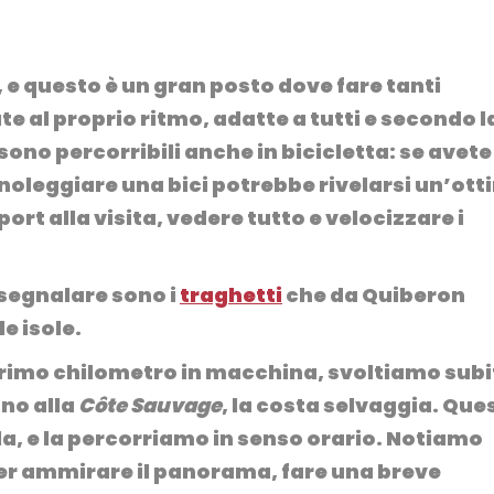
n
 e questo è un gran posto dove fare tanti
 al proprio ritmo, adatte a tutti e secondo l
ono percorribili anche in bicicletta: se avete
 noleggiare una bici potrebbe rivelarsi un’ot
port alla visita, vedere tutto e velocizzare i
segnalare sono i
traghetti
che da Quiberon
le isole.
l primo chilometro in macchina, svoltiamo sub
ano alla
Côte Sauvage
, la costa selvaggia. Que
la, e la percorriamo in senso orario. Notiamo
er ammirare il panorama, fare una breve