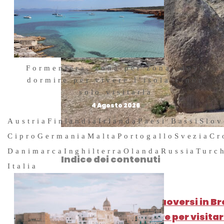
Formentera, zona per zona: dove
dormire per vivere l’isola e non
solo visitarla
4 Agosto 2026
Austria
Finlandia
Irlanda
Paesi Bassi
Slov
Cipro
Germania
Malta
Portogallo
Svezia
Cr
Danimarca
Inghilterra
Olanda
Russia
Turc
Indice dei contenuti
Italia
Come arrivare e muoversi in B
La stagione migliore per visita