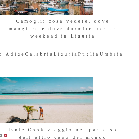
Camogli: cosa vedere, dove
mangiare e dove dormire per un
weekend in Liguria
4 Maggio 2026
to Adige
Calabria
Liguria
Puglia
Umbria
u
a
Isole Cook viaggio nel paradiso
ma
a
dall’altro capo del mondo