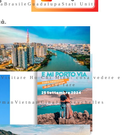
o
na
Brasile
Guadalupa
Stati Uniti
tà.
Acquista il
i
nostro libro
iche
Visitare Ho Chi Minh: cosa vedere e
cosa fare
25 Settembre 2024
Oman
Vietnam
Cina
Java
Seychelles