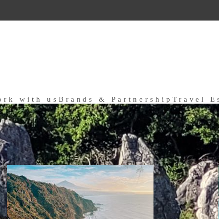
ork with us
Brands & Partnership
Travel E
a