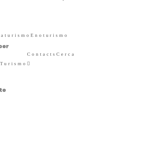
11 Ottobre 2019
raturismo
Enoturismo
per
Contacts
Cerca
 Turismo
Search
for:
te