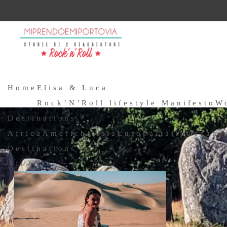
Home
Elisa & Luca
Rock’N’Roll lifestyle Manifesto
W
Destinations
Africa
Americhe
Asia
Europa
Italia
Oceani
Destinations
Africa