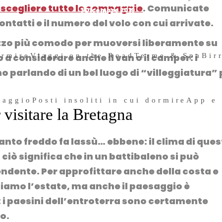
 scegliere tutte le compagnie
. Comunicate
3 Dicembre 2019
ntatti e il numero del volo con cui arrivate.
zzo più comodo per muoversi liberamente su
ormire
Viaggi on the Road
Terme & Spa
Bir
 a considerare anche il van o il camper: i
 parlando di un bel luogo di “villeggiatura” 
iaggio
Posti insoliti in cui dormire
App e
 visitare la Bretagna
anto freddo fa lassù… ebbene: il clima di ques
iò significa che in un battibaleno si può
endente. Per approfittare anche della costa e
gliamo l’estate, ma anche il paesaggio è
: i paesini dell’entroterra sono certamente
no.