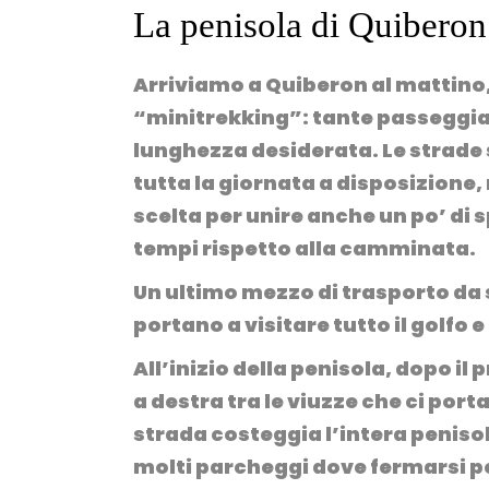
La penisola di Quibero
Arriviamo a Quiberon al mattino,
“minitrekking”: tante passeggiate
lunghezza desiderata. Le strade s
tutta la giornata a disposizione,
scelta per unire anche un po’ di s
tempi rispetto alla camminata.
Un ultimo mezzo di trasporto da 
portano a visitare tutto il golfo e 
All’inizio della penisola, dopo i
a destra tra le viuzze che ci port
strada costeggia l’intera peniso
molti parcheggi dove fermarsi p