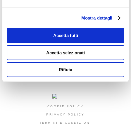
Mostra dettagli
SOCIAL ICON
Accetta tutti
NEWSLETTER
Accetta selezionati
Rifiuta
ISCRIVITI
COOKIE POLICY
PRIVACY POLICY
TERMINI E CONDIZIONI