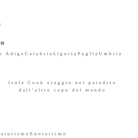
4 Maggio 2026
a
ma
to Adige
Calabria
Liguria
Puglia
Umbria
Isole Cook viaggio nel paradiso
dall’altro capo del mondo
11 Ottobre 2019
raturismo
Enoturismo