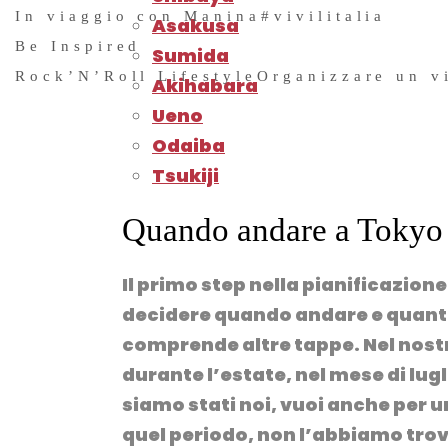
In viaggio con Manina
#vivilitalia
Asakusa
Be Inspired
Sumida
Rock’N’Roll Lifestyle
Organizzare un v
Akihabara
Ueno
Odaiba
Tsukiji
Quando andare a Tokyo 
Il primo step nella pianificazione
decidere quando andare e quanto 
comprende altre tappe. Nel nost
durante l’estate
, nel mese di lugl
siamo stati noi, vuoi anche per u
quel periodo, non l’abbiamo trov