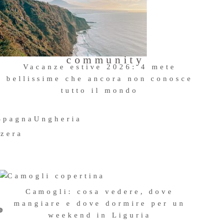
Entra a far
parte della
community
Vacanze estive 2026: 4 mete
bellissime che ancora non conosce
tutto il mondo
23 Giugno 2026
Spagna
Ungheria
zzera
Camogli: cosa vedere, dove
mangiare e dove dormire per un
e
weekend in Liguria