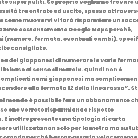
e super puliti. Se proprio vogliamo trovare 
essità tra entrate ed uscite, spesso attraver
e come muovervi vi farà risparmiare un sacco
lizzavo costantemente Google Maps
perché,
reni (numero, fermata, eventuali cambi), speci
cite consigliate.
dea dei giapponesi di numerare le varie ferma
 in base al senso di marcia. Quindi non è
e complicati nomi giapponesi ma semplicemen
scendere alla fermata 12 della linea rossa”. S
del mondo è possibile fare un abbonamento c
rse che vorrete risparmiando rispetto
. È inoltre presente una tipologia di carta
sere utilizzata non solo per la metro ma su tutt
o comoda
perché basta passarla velocemente 