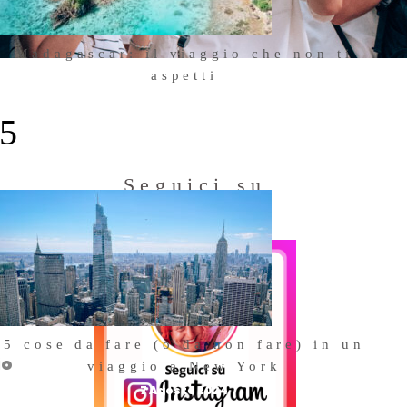
Madagascar: il viaggio che non ti
aspetti
18 Ottobre 2025
 5
Seguici su
Instagram
ri
5 cose da fare (o da non fare) in un
io
viaggio a New York
7 Agosto 2024