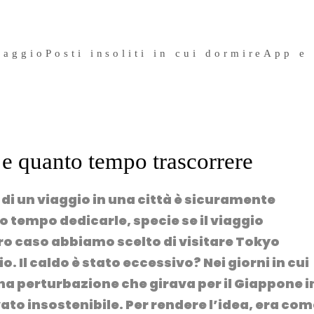
iaggio
Posti insoliti in cui dormire
App e
e quanto tempo trascorrere
 di un viaggio in una città è sicuramente
tempo dedicarle, specie se il viaggio
ro caso abbiamo scelto di
visitare Tokyo
io.
Il caldo è stato eccessivo?
Nei giorni in cui
na perturbazione che girava per il Giappone i
ato insostenibile. Per rendere l’idea, era co