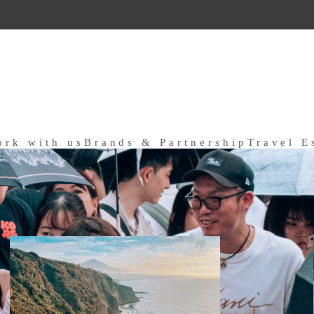
ork with us
Brands & Partnership
Travel E
a