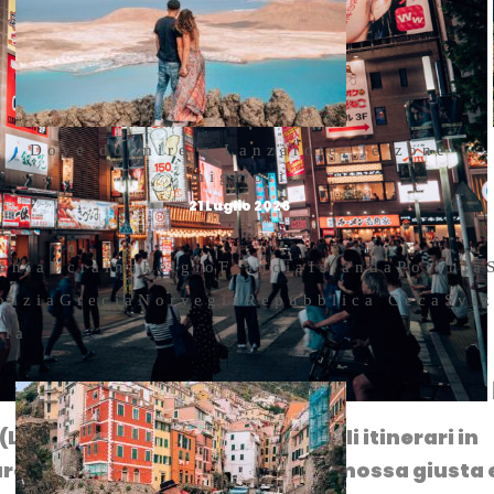
Dove dormire a Lanzarote: le zone
migliori
21 Luglio 2026
enia
Ucraina
Belgio
Francia
Islanda
Polonia
oazia
Grecia
Norvegia
Repubblica Ceca
Svi
hia
Luca), che ama improvvisare gli itinerari in
care in anticipo sarebbe stata la mossa giusta 