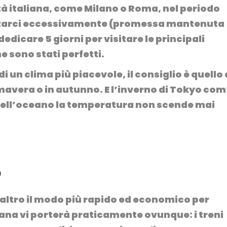
tà italiana, come Milano o Roma, nel periodo
zzarci eccessivamente (promessa mantenuta
edicare 5 giorni per visitare le principali
e sono stati perfetti.
 di un clima più piacevole
, il consiglio è quello 
rimavera o in autunno.
E l’inverno di Tokyo com
 dell’oceano la temperatura non scende mai
o
z’altro il modo più rapido ed economico per
ana vi porterà praticamente ovunque: i treni