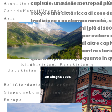
capitale, una delle metropoli pi
Argentina
Cile
Messico
Bermuda
Colombia
Canada
Hawaii
Uruguay
Tokyo è una città ricca di cose d
Asia
tradizione e contemporaneità
, 
imponenti dimensioni (più di 2000
di organizzarsi bene per evitare 
troppo. A differenza di altre capi
concentrati nel loro centro stori
quartieri più
old style
quanto in q
Kirghizistan, Kazakistan e
Uzbekistan: viaggio in Asia centrale
30 Giugno 2025
Bali
Giordania
Maldive
Sri Lanka
Birmani
Giappone
Lombok
Singapore
Europa