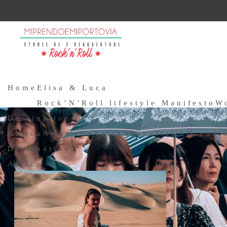
Home
Elisa & Luca
Rock’N’Roll lifestyle Manifesto
W
Destinations
Africa
Americhe
Asia
Europa
Italia
Oceani
Destinations
Africa