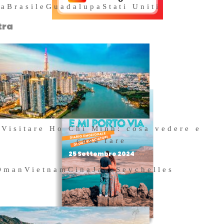
na
Brasile
Guadalupa
Stati Uniti
tra
Acquista il
rò
nostro libro
Visitare Ho Chi Minh: cosa vedere e
cosa fare
25 Settembre 2024
Oman
Vietnam
Cina
Java
Seychelles