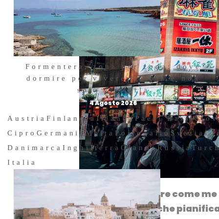
Formentera, zona per zona: dove
dormire per vivere l’isola e non
solo visitarla
4 Agosto 2026
Austria
Finlandia
Irlanda
Paesi Bassi
Slov
Cipro
Germania
Malta
Portogallo
Svezia
Cr
Danimarca
Inghilterra
Olanda
Russia
Turc
Italia
Persino un viaggiatore come me (
loco, si è reso conto che pianifi