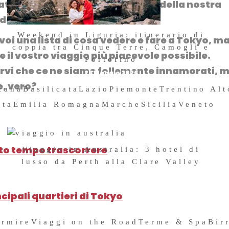
tata quindi
dedicare ogni giorno della nostra
 determinata zona.
Weekend in Liguria: itinerario di
oi una lista di
cosa vedere e fare a Tokyo,
m
coppia tra Cinque Terre, Camogli e
 il vostro viaggio più piacevole possibile.
Portofino
irvi che ce ne siamo follemente innamorati, 
26 Maggio 2026
, vero?
cana
Basilicata
Lazio
Piemonte
Trentino Al
sta
Emilia Romagna
Marche
Sicilia
Veneto
to tempo trascorrere
Viaggio in Australia: 3 hotel di
lusso da Perth alla Clare Valley
3 Dicembre 2019
cipali quartieri di Tokyo
ormire
Viaggi on the Road
Terme & Spa
Bir