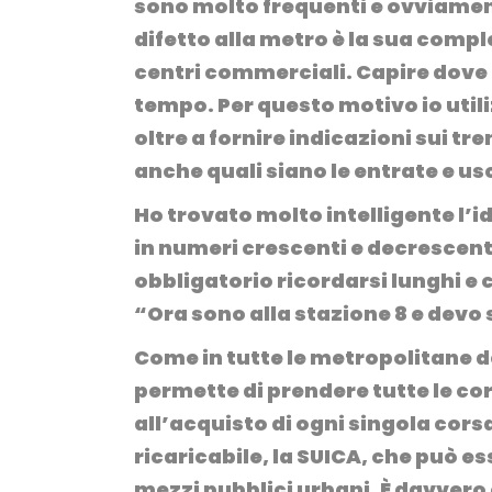
sono molto frequenti e ovviament
difetto alla metro è la sua compl
centri commerciali.
Capire dove 
tempo.
Per questo motivo
io uti
oltre a fornire indicazioni sui t
anche quali siano le entrate e us
Ho trovato molto intelligente l’i
in numeri crescenti e decrescenti
obbligatorio ricordarsi lunghi 
“Ora sono alla stazione 8 e devo 
Come in tutte le metropolitane 
permette di prendere tutte le co
all’acquisto di ogni singola corsa
ricaricabile, la
SUICA
, che può es
mezzi pubblici urbani.
È davver