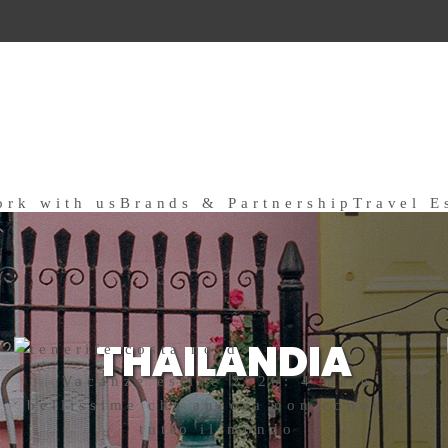
ork with us
Brands & Partnership
Travel E
a
THAILANDIA
Vacanze estive 2026: 4 mete
bellissime che ancora non conosce
tutto il mondo