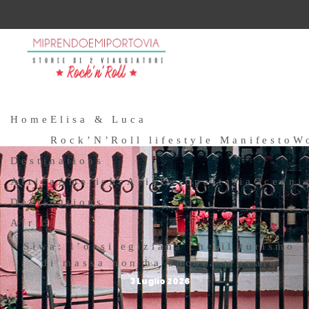
Home
Elisa & Luca
Rock’N’Roll lifestyle Manifesto
W
Destinations
Africa
Americhe
Asia
Europa
Italia
Oceani
Destinations
Africa
Siwa: l’oasi egiziana che il turismo
di massa non ha ancora trovato
3 Luglio 2026