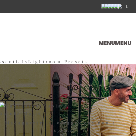
MENU
MENU
ssentials
Lightroom Presets
Madagascar: il viaggio che non ti
aspetti