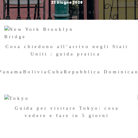
23 Giugno 2026
us
Zanzibar
Mozambico
Tanzania
Namibia
Cosa chiedono all’arrivo negli Stati
Uniti : guida pratica
24 Aprile 2026
Panama
Bolivia
Cuba
Repubblica Dominica
Guida per visitare Tokyo: cosa
vedere e fare in 5 giorni
1 Ottobre 2024