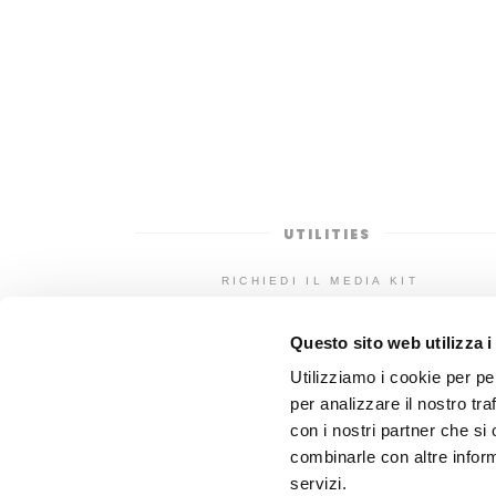
UTILITIES
RICHIEDI IL MEDIA KIT
POP CORNER LAB
Questo sito web utilizza i
DILLO CON UN FUMETTO
Utilizziamo i cookie per pe
per analizzare il nostro tra
con i nostri partner che si
combinarle con altre inform
servizi.