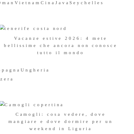
Oman
Vietnam
Cina
Java
Seychelles
Vacanze estive 2026: 4 mete
bellissime che ancora non conosce
tutto il mondo
23 Giugno 2026
Festival delle lanterne in
Spagna
Ungheria
Thailandia: a Chiang Mai il posto
zzera
più bello in cui vederlo
THAILANDIA
TRAVEL
,
Viaggiatori oggi vi parliamo di
una delle esperienze più
Camogli: cosa vedere, dove
straordinarie che abbiamo
mangiare e dove dormire per un
fatto durante questo 2018 di
weekend in Liguria