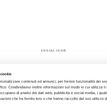
intreprendere in
SOCIAL ICON
 cookie
rsonalizzare contenuti ed annunci, per fornire funzionalità dei so
ffico. Condividiamo inoltre informazioni sul modo in cui utilizza il 
COOKIE POLICY
PRIVACY POLICY
 occupano di analisi dei dati web, pubblicità e social media, i qual
TERMINI E CONDIZIONI
azioni che ha fornito loro o che hanno raccolto dal suo utilizzo d