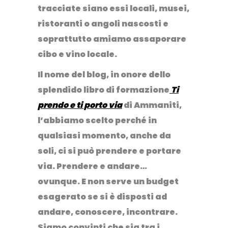
tracciate
siano essi locali, musei,
ristoranti o angoli nascosti e
soprattutto amiamo assaporare
cibo e vino locale.
Il nome del blog, in onore dello
splendido libro di formazione
Ti
prendo e ti porto via
di Ammaniti,
l’abbiamo scelto perché
in
qualsiasi momento, anche da
soli, ci si può prendere e portare
via
. Prendere e andare…
ovunque. E non serve un budget
esagerato se si è disposti ad
andare, conoscere, incontrare.
Siamo convinti che sia tra i