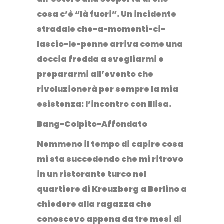
cosa c’è “là fuori”. Un incidente
stradale che-a-momenti-ci-
lascio-le-penne arriva come una
doccia fredda a svegliarmi e
prepararmi all’evento che
rivoluzionerà per sempre la mia
esistenza: l’incontro con Elisa.
Bang-Colpito-Affondato
Nemmeno il tempo di capire cosa
mi sta succedendo che mi ritrovo
in un ristorante turco nel
quartiere di Kreuzberg a Berlino a
chiedere alla ragazza che
conoscevo appena da tre mesi di