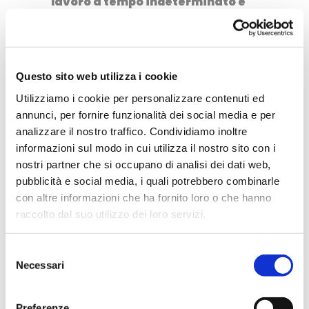
lavoro a tempo indeterminato e
creo
Dillo con un fumetto
, il
progetto artistico con il quale
propongo a privati ed aziende di
Questo sito web utilizza i cookie
utilizzare lo strumento del
Utilizziamo i cookie per personalizzare contenuti ed
fumetto per le più svariate
annunci, per fornire funzionalità dei social media e per
applicazioni.
analizzare il nostro traffico. Condividiamo inoltre
E non contento a 35 anni fondo
informazioni sul modo in cui utilizza il nostro sito con i
nostri partner che si occupano di analisi dei dati web,
pure una punk rock band per
pubblicità e social media, i quali potrebbero combinarle
inseguire il mio sogno segreto di
con altre informazioni che ha fornito loro o che hanno
diventare una rock star!
raccolto dal suo utilizzo dei loro servizi.
Nel 2013 arriva nostro figlio
Selezione
“Manina” e la
voglia di viaggiare
Necessari
del
e di scoprire il mondo anche
consenso
attraverso i suoi occhi aumenta
Preferenze