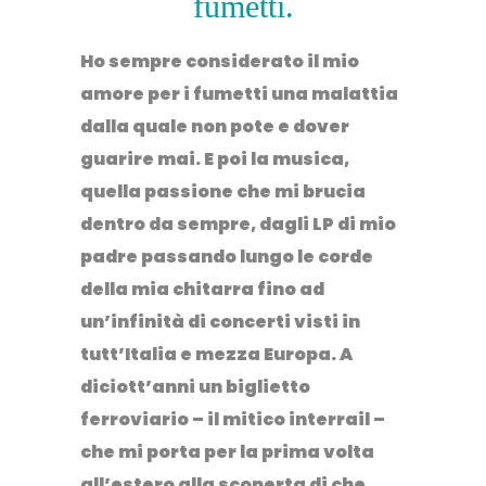
fumetti.
Ho sempre considerato il mio
amore per i
fumetti
una malattia
dalla quale non pote e dover
guarire mai. E poi la
musica
,
quella passione che mi brucia
dentro da sempre, dagli LP di mio
padre passando lungo le corde
della mia chitarra fino ad
un’infinità di concerti visti in
tutt’Italia e mezza Europa. A
diciott’anni un biglietto
ferroviario – il mitico interrail –
che mi porta per la prima volta
all’estero alla scoperta di che