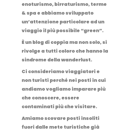
enoturismo, birraturismo, terme
& spa e abbiamo sviluppato
un’attenzione particolare ad un
viaggio il più possibile “green”.
È un
blog di coppia
ma non solo, si
rivolge a tutti coloro che hanno la
sindrome della wanderlust.
Ci consideriamo
viaggiatori e
non turisti
perché nei posti in cui
andiamo vogliamo imparare più
che conoscere, essere
contaminati più che visitare.
Amiamo scovare
posti insoliti
fuori dalle mete turistiche già