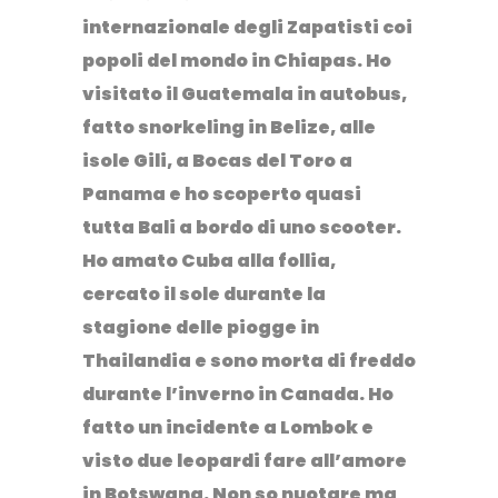
internazionale degli Zapatisti coi
popoli del mondo in Chiapas. Ho
visitato il
Guatemala
in autobus,
fatto snorkeling in
Belize
, alle
isole Gili, a Bocas del Toro a
Panama
e ho scoperto quasi
tutta
Bali
a bordo di uno scooter.
Ho amato
Cuba
alla follia,
cercato il sole durante la
stagione delle piogge in
Thailandia
e sono morta di freddo
durante l’inverno in
Canada
. Ho
fatto un incidente a
Lombok
e
visto due leopardi fare all’amore
in
Botswana
. Non so nuotare ma