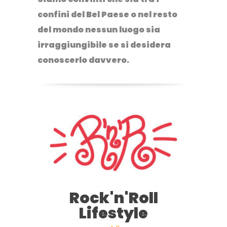
confini del Bel Paese o nel resto
del mondo nessun luogo sia
irraggiungibile se si desidera
conoscerlo davvero.
Rock'n'Roll
Lifestyle