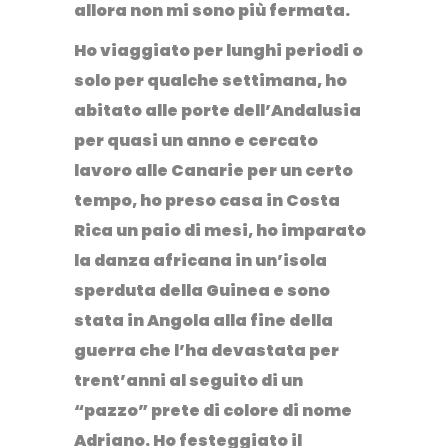
allora non mi sono più fermata
.
Ho viaggiato per lunghi periodi o
solo per qualche settimana, ho
abitato alle porte dell’
Andalusia
per quasi un anno e cercato
lavoro alle
Canarie
per un certo
tempo, ho preso casa in
Costa
Rica
un paio di mesi, ho imparato
la danza africana in un’isola
sperduta della
Guinea
e sono
stata in
Angola
alla fine della
guerra che l’ha devastata per
trent’anni al seguito di un
“pazzo” prete di colore di nome
Adriano. Ho festeggiato il