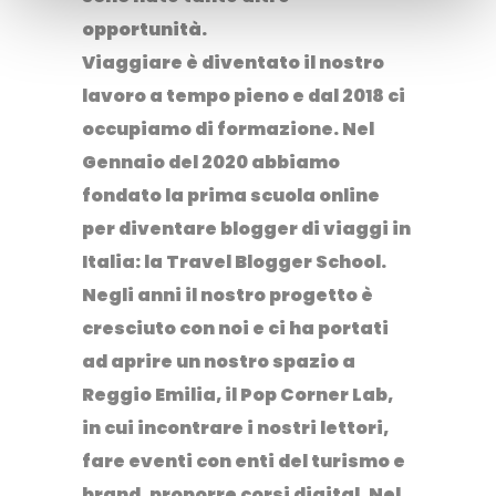
opportunità.
Viaggiare è diventato il nostro
lavoro a tempo pieno e dal 2018 ci
occupiamo di formazione. Nel
Gennaio del 2020 abbiamo
fondato la prima
scuola online
per diventare blogger di viaggi
in
Italia: la
Travel Blogger School
.
Negli anni il nostro progetto è
cresciuto con noi e ci ha portati
ad aprire un nostro spazio a
Reggio Emilia, il
Pop Corner Lab
,
in cui incontrare i nostri lettori,
fare eventi con enti del turismo e
brand, proporre corsi digital. Nel