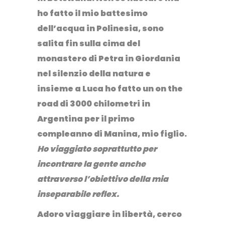
ho fatto il mio battesimo
dell’acqua in
Polinesia
, sono
salita fin sulla cima del
monastero di Petra in
Giordania
nel silenzio della natura e
insieme a Luca ho fatto un on the
road di 3000 chilometri in
Argentina
per il primo
compleanno di Manina, mio figlio.
Ho viaggiato soprattutto per
incontrare la gente anche
attraverso l’obiettivo della mia
inseparabile reflex.
Adoro
viaggiare in libertà,
cerco