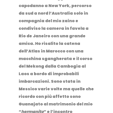
capodanno a New York
, percorso
da sud a nord l’
Australia
solo in
compagnia del mio zaino e
condiviso la camera in favela a
Rio de Janeiro
con una grande
amica. Ho risalito la catena
dell’Atlas in
Marocco
con una
macchina sgangherata e il corso
del Mekong dalla
Cambogia
al
Laos
a bordo di improbabili
imbarcazioni. Sono stata in
Messico
varie volte ma quelle che
ricordo con più affetto sono
Guanajato al matrimonio del mio
“
hermanito
” e l’incontro