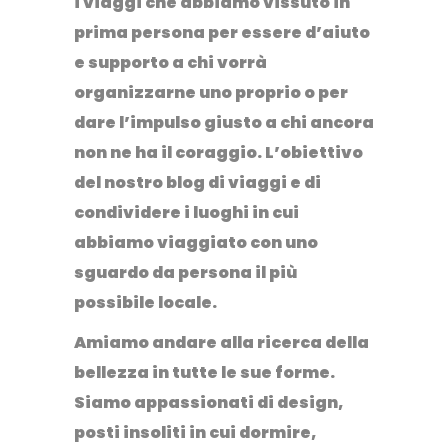
i viaggi che abbiamo vissuto in
prima persona per essere d’aiuto
e supporto a chi vorrà
organizzarne uno proprio o per
dare l’impulso giusto a chi ancora
non ne ha il coraggio. L’obiettivo
del nostro
blog di viaggi
e di
condividere i luoghi in cui
abbiamo viaggiato con
uno
sguardo da persona il più
possibile locale.
Amiamo andare alla ricerca della
bellezza in tutte le sue forme.
Siamo appassionati di design,
posti insoliti in cui dormire,