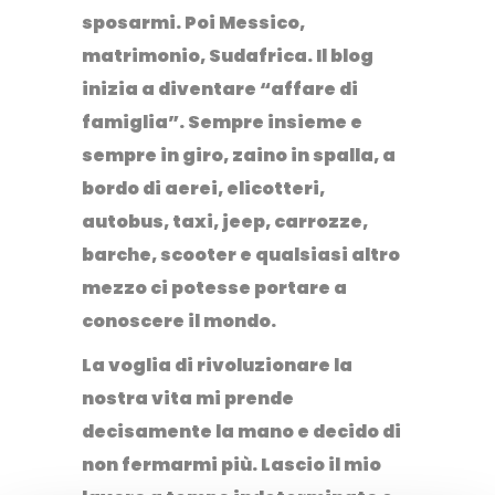
sposarmi.
Poi Messico,
matrimonio, Sudafrica. Il blog
inizia a diventare “affare di
famiglia”.
Sempre insieme e
sempre in giro,
zaino in spalla, a
bordo di aerei, elicotteri,
autobus, taxi, jeep, carrozze,
barche, scooter e qualsiasi altro
mezzo ci potesse portare a
conoscere il mondo.
La voglia di rivoluzionare la
nostra vita mi prende
decisamente la mano e decido di
non fermarmi più. Lascio il mio