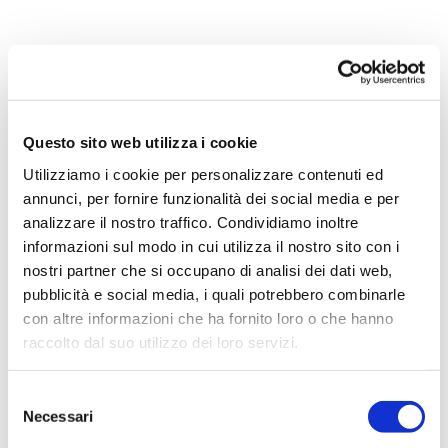
Questo sito web utilizza i cookie
Piccola guida di viaggio per
Utilizziamo i cookie per personalizzare contenuti ed
visitare le Seychelles
annunci, per fornire funzionalità dei social media e per
analizzare il nostro traffico. Condividiamo inoltre
SEYCHELLES
TRAVEL
,
informazioni sul modo in cui utilizza il nostro sito con i
Oggi torna a trovarci
nostri partner che si occupano di analisi dei dati web,
Marianna, che è già stata
pubblicità e social media, i quali potrebbero combinarle
nostra special guest del
con altre informazioni che ha fornito loro o che hanno
raccolto dal suo utilizzo dei loro servizi.
mercoledì con un
bellissimo racconto sulle
Selezione
Seychelles. Sapete quanto
Necessari
del
amiamo queste isole
consenso