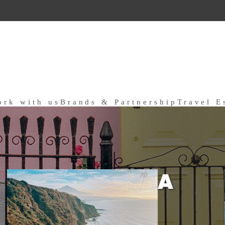
ork with us
Brands & Partnership
Travel E
a
ARGENTINA