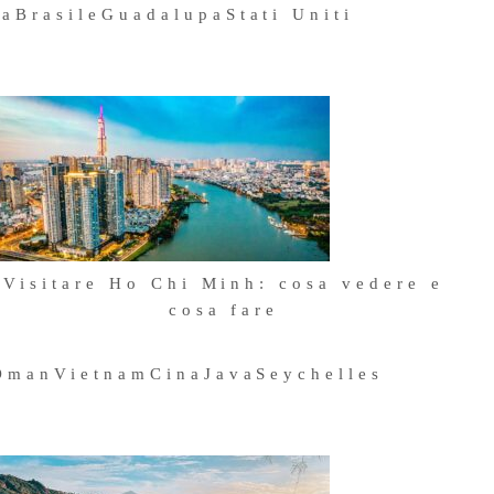
na
Brasile
Guadalupa
Stati Uniti
Visitare Ho Chi Minh: cosa vedere e
cosa fare
25 Settembre 2024
Oman
Vietnam
Cina
Java
Seychelles