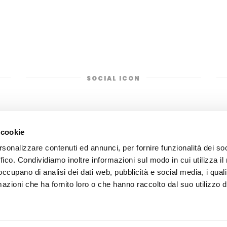
SOCIAL ICON
 cookie
rsonalizzare contenuti ed annunci, per fornire funzionalità dei so
ffico. Condividiamo inoltre informazioni sul modo in cui utilizza il 
COOKIE POLICY
PRIVACY POLICY
 occupano di analisi dei dati web, pubblicità e social media, i qual
TERMINI E CONDIZIONI
azioni che ha fornito loro o che hanno raccolto dal suo utilizzo d
Prodotto dalle menti creative e felici di