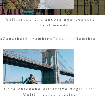
Vacanze estive 2026: 4 mete
bellissime che ancora non conosce
tutto il mondo
23 Giugno 2026
us
Zanzibar
Mozambico
Tanzania
Namibia
Cosa chiedono all’arrivo negli Stati
Uniti : guida pratica
i
24 Aprile 2026