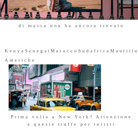
Siwa: l’oasi egiziana che il turismo
di massa non ha ancora trovato
3 Luglio 2026
Kenya
Senegal
Marocco
Sudafrica
Mauriti
Americhe
Prima volta a New York? Attenzione
a queste truffe per turisti
Viaggio in Sud America: riempirs
25 Maggio 2026