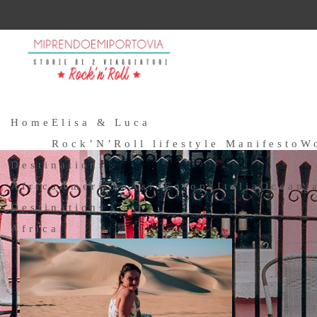
Home
Elisa & Luca
Rock’N’Roll lifestyle Manifesto
W
Destinations
Africa
Americhe
Asia
Europa
Italia
Oceani
Destinations
Africa