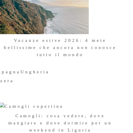
Vacanze estive 2026: 4 mete
bellissime che ancora non conosce
Perito Moreno viaggio nella città di
tutto il mondo
ghiaccio
23 Giugno 2026
ARGENTINA
TRAVEL
,
Spagna
Ungheria
Quello che ho preferito
zzera
maggiormente del mio viaggio
in Argentina è la sua natura
selvaggia, immensa, variegata,
ed essendo un’amante
Camogli: cosa vedere, dove
mangiare e dove dormire per un
dell’acqua non c’è da stupirsi
weekend in Liguria