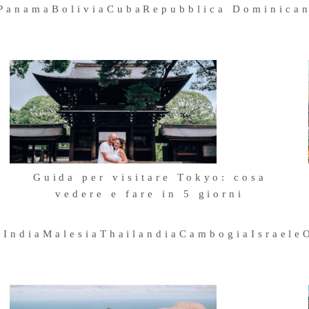
Panama
Bolivia
Cuba
Repubblica Dominica
E
,
o
Guida per visitare Tokyo: cosa
vedere e fare in 5 giorni
1 Ottobre 2024
a
India
Malesia
Thailandia
Cambogia
Israele