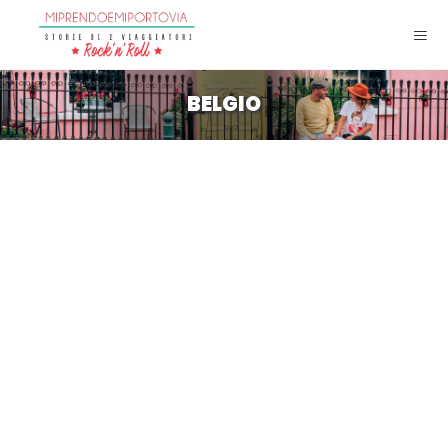
BELGIO
Weekend a Bruxelles: arte e
murales nella capitale europea
BELGIO
EUROPA
TRAVEL
,
,
Mi sono accorta che i
biglietti per Bruxelles,
almeno dall'aeroporto di
Pisa, sono spesso molto