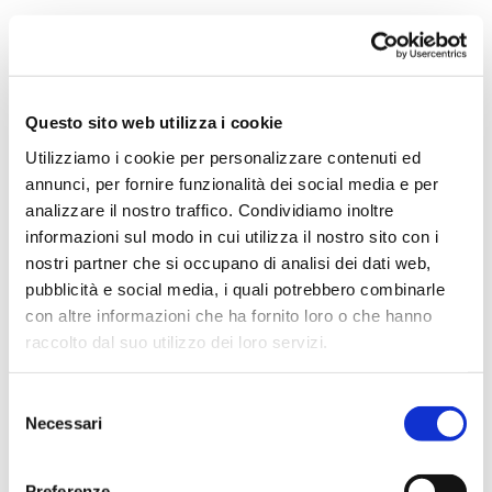
Questo sito web utilizza i cookie
Utilizziamo i cookie per personalizzare contenuti ed
Viaggio nelle Fiandre sulle
annunci, per fornire funzionalità dei social media e per
orme di Van Eyck e dei grandi
analizzare il nostro traffico. Condividiamo inoltre
maestri fiamminghi
informazioni sul modo in cui utilizza il nostro sito con i
nostri partner che si occupano di analisi dei dati web,
BELGIO
TRAVEL
,
pubblicità e social media, i quali potrebbero combinarle
Ci sono viaggi che ti
con altre informazioni che ha fornito loro o che hanno
rimangono nel cuore e lì
raccolto dal suo utilizzo dei loro servizi.
avranno per sempre un
posto speciale. A noi
Selezione
Necessari
questo succede ogni volta
del
consenso
che facciamo un
Preferenze