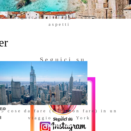
Madagascar: il viaggio che non ti
aspetti
18 Ottobre 2025
er
Seguici su
Instagram
oro
5 cose da fare (o da non fare) in un
a
viaggio a New York
7 Agosto 2024