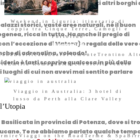
scino senza eguali, ma anche tanti altri
borghi
Weekend in Liguria: itinerario di
alazzi storici
, vaste
aree naturali
, né il buon
coppia tra Cinque Terre, Camogli e
genea, ricca in tutto. Ha anche il pregio di
Portofino
on l’eccezione di Matera) e regala delle vere 
26 Maggio 2026
anche di adrenalina, volendo!
cana
Basilicata
Lazio
Piemonte
Trentino Al
iderio è farti scoprire qualcosa in più della
sta
Emilia Romagna
Marche
Sicilia
Veneto
i luoghi di cui non avevi mai sentito parlare
Viaggio in Australia: 3 hotel di
lusso da Perth alla Clare Valley
ll’Utopia
3 Dicembre 2019
n Basilicata in provincia di Potenza, dove si tr
 lucane
. Te ne abbiamo parlato qualche temp
ormire
Viaggi on the Road
Terme & Spa
Bir