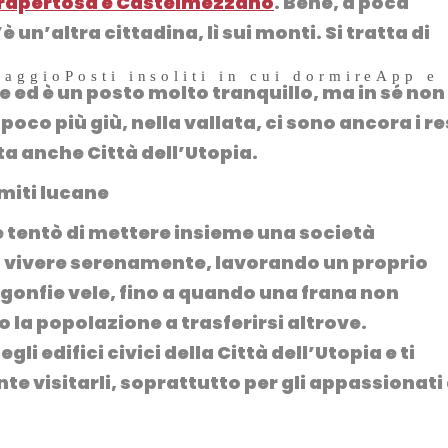
trapertosa e Castelmezzano
. Bene, a poca
 un’altra cittadina, lì sui monti. Si tratta di
iaggio
Posti insoliti in cui dormire
App e
te ed è un posto molto tranquillo, ma in sé non
poco più giù, nella vallata, ci sono ancora i re
tta anche Città dell’Utopia.
e tentò di mettere insieme una società
ro vivere serenamente, lavorando un proprio
a gonfie vele, fino a quando una frana non
o la popolazione a trasferirsi altrove.
egli edifici civici della Città dell’Utopia e ti
e visitarli, soprattutto per gli appassionati 