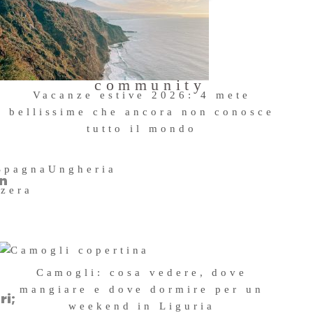
Entra a far
parte della
community
Vacanze estive 2026: 4 mete
bellissime che ancora non conosce
tutto il mondo
23 Giugno 2026
Spagna
Ungheria
in
zzera
Camogli: cosa vedere, dove
mangiare e dove dormire per un
ri;
weekend in Liguria