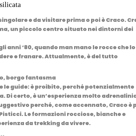
silicata
singolare e da visitare prima o poi è
Craco
. C
sma
, un piccolo centro situato nei dintorni dei
li anni ‘80, quando man mano le rocce che lo
ere e franare. Attualmente, è del tutto
e le guide: è proibito, perché potenzialmente
a. Di certo, è un’esperienza molto adrenalini
 suggestivo perché, come accennato, Craco è 
Pisticci
. Le formazioni rocciose, bianche e
perienza da trekking da vivere.