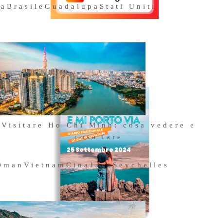
na
Brasile
Guadalupa
Stati Uniti
Acquista il
nostro libro
Visitare Ho Chi Minh: cosa vedere e
cosa fare
25 Settembre 2024
Oman
Vietnam
Cina
Java
Seychelles