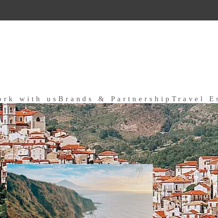
ork with us
Brands & Partnership
Travel E
a