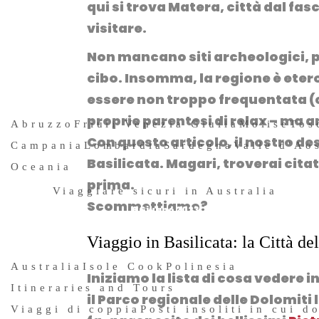
qui si trova
Matera
, città dal fa
visitare.
Non mancano
siti archeologici
,
p
cibo
. Insomma, la regione è etero
essere non troppo frequentata (c
proprie parentesi di relax – ma 
Abruzzo
Friuli Venezia Giulia
Molise
Tos
Con questo articolo, il nostro des
Campania
Lombardia
Sardegna
Valle d'Ao
Basilicata. Magari, troverai citat
Oceania
prima.
Viaggiare sicuri in Australia
Scommettiamo?
6 Giugno 2023
Viaggio in Basilicata: la Città de
Australia
Isole Cook
Polinesia
Iniziamo la lista di cosa vedere i
Itineraries and Tours
il
Parco regionale delle Dolomiti
Viaggi di coppia
Posti insoliti in cui d