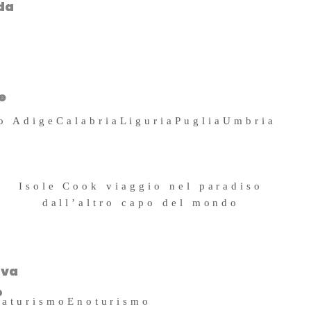
da
4 Maggio 2026
e
to Adige
Calabria
Liguria
Puglia
Umbria
Isole Cook viaggio nel paradiso
dall’altro capo del mondo
11 Ottobre 2019
ova
o
raturismo
Enoturismo