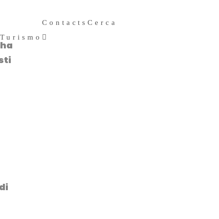
Contacts
Cerca
 Turismo
 ha
Search
sti
for:
di