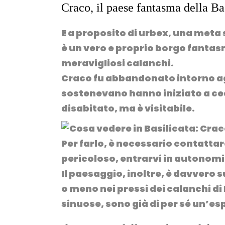
Craco, il paese fantasma della Ba
E a proposito di urbex, una meta 
è un vero e proprio
borgo fanta
meravigliosi calanchi.
Craco fu abbandonato intorno ag
sostenevano hanno iniziato a ced
disabitato, ma è
visitabile
.
Per farlo, è necessario contattar
pericoloso, entrarvi in autonomi
Il paesaggio, inoltre, è davvero
o meno nei pressi dei
calanchi di 
sinuose, sono già di per sé un’es