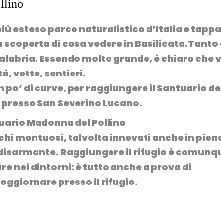
llino
 più esteso parco naturalistico d’Italia e tappa
a scoperta di cosa vedere in Basilicata.Tanto 
 Calabria. Essendo molto grande, è chiaro che v
, vette, sentieri.
 po’ di curve, per raggiungere il
Santuario de
va presso San Severino Lucano.
icchi montuosi, talvolta innevati anche in pien
 disarmante. Raggiungere il rifugio è comunq
e nei dintorni: è tutto anche
a prova di
oggiornare presso il rifugio.