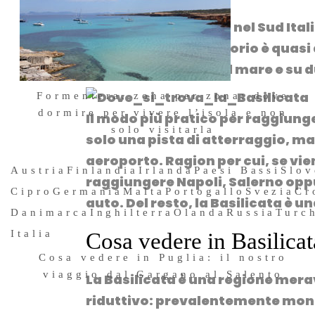
La Basilicata si trova nel
Sud Ital
Calabria. Il suo territorio è qua
puoi anche andare al mare e su d
Formentera, zona per zona: dove
dormire per vivere l’isola e non
Il modo più pratico per raggiunger
solo visitarla
solo una pista di atterraggio, ma
4 Agosto 2026
aeroporto. Ragion per cui, se vie
Austria
Finlandia
Irlanda
Paesi Bassi
Slov
raggiungere
Napoli
,
Salerno
opp
Cipro
Germania
Malta
Portogallo
Svezia
Cr
auto. Del resto, la Basilicata è u
Danimarca
Inghilterra
Olanda
Russia
Turc
Italia
Cosa vedere in Basilicat
Cosa vedere in Puglia: il nostro
viaggio dal Gargano al Salento
La Basilicata è una regione meravi
24 Luglio 2026
riduttivo: prevalentemente mont