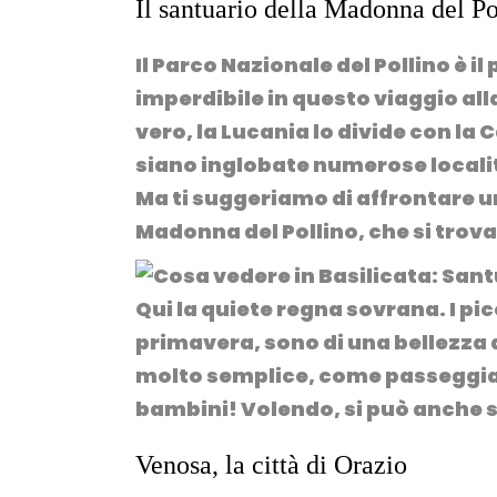
Il santuario della Madonna del Po
Il
Parco Nazionale del Pollino
è il
imperdibile in questo viaggio all
vero, la Lucania lo divide con la
siano inglobate numerose località
Ma ti suggeriamo di affrontare un
Madonna del Pollino
, che si tro
Qui la quiete regna sovrana
. I p
primavera, sono di una bellezza
molto semplice, come passeggiar
bambini
! Volendo, si può anche s
Venosa, la città di Orazio