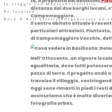
fa, a proposito dei bellissimi
Pie
In viaggio con Manina
#vivilitalia
distanza dai due borghi lucani, c’è
Be Inspired
Campomaggiore
.
Rock’N’Roll Lifestyle
Organizzare un v
Il centro abitato attuale è recen
particolari attrazioni. Piuttosto, 
di
Campomaggiore Vecchio
, de
Nell’Ottocento, un signore local
egualitaria, dove tutti potesse
pezzo di terra. Il progetto andò 
travolse il villaggio, costringend
Oggi sono rimasti in piedi i resti d
assicuriamo che è molto divertent
fotografia urbex
.