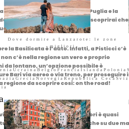
ia
e confina con la Campania, la Puglia e la
si del tutto montuoso, ma a breve scoprirai che
ue mari diversi!
Dove dormire a Lanzarote: le zone
migliori
e la Basilicata è l’
auto
. Infatti, a Pisticci c’è
21 Luglio 2026
 non c’è nella regione un vero e proprio
ni da lontano, un’opzione possibile è
enia
Ucraina
Belgio
Francia
Islanda
Polonia
ure
Bari
via aereo o via treno, per proseguire 
oazia
Grecia
Norvegia
Repubblica Ceca
Svi
na regione da scoprire così: on the road!
hia
a
gliosa. Definirla scrigno di tesori è quasi
uosa, la Basilicata affaccia anche su due ma