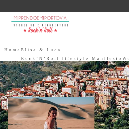
Home
Elisa & Luca
Rock’N’Roll lifestyle Manifesto
W
Destinations
Africa
Americhe
Asia
Europa
Italia
Oceani
Destinations
Africa