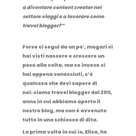
a diventare content creator
nel
settore viaggi e a lavorare come
travel blogger?”
Forse ci segui da un po’, magari ci
hai visti nascere e crescere un
poco alla volta, ma se invece ci
hai appena conosciuti, c’è
qualcosa che devi sapere di
noi:
siamo travel blogger dal 2011
,
anno in cui abbiamo aperto il
nostro blog, ma non è avvenuto
tutto in uno schiocco di dita.
La prima volta in cui io, Elisa, ho