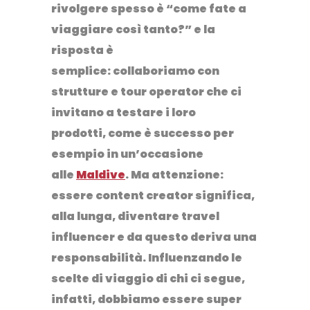
rivolgere spesso è “come fate a
viaggiare così tanto?” e la
risposta è
semplice:
collaboriamo con
strutture e tour operator che ci
invitano a testare i loro
prodotti,
come è successo per
esempio in un’occasione
alle
Maldive
. Ma attenzione:
essere content creator significa,
alla lunga, diventare
travel
influencer
e da questo deriva una
responsabilità. Influenzando le
scelte di viaggio di chi ci segue,
infatti, dobbiamo essere super