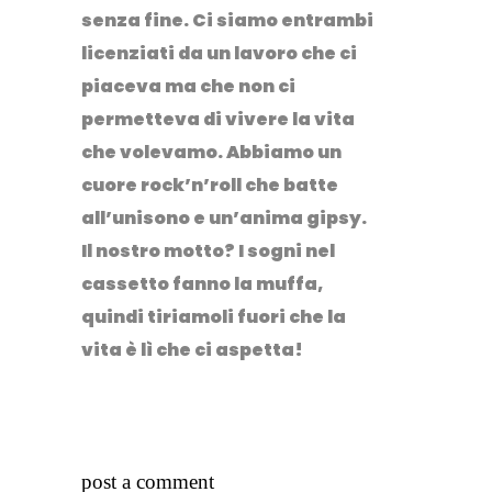
senza fine. Ci siamo entrambi
licenziati da un lavoro che ci
piaceva ma che non ci
permetteva di vivere la vita
che volevamo. Abbiamo un
cuore rock’n’roll che batte
all’unisono e un’anima gipsy.
Il nostro motto? I sogni nel
cassetto fanno la muffa,
quindi tiriamoli fuori che la
vita è lì che ci aspetta!
post a comment