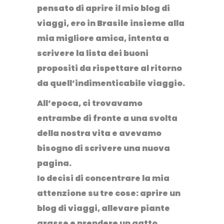
pensato di aprire il mio blog di
viaggi, ero in Brasile insieme alla
mia migliore amica, intenta a
scrivere la lista dei buoni
propositi da rispettare al ritorno
da quell’indimenticabile viaggio.
All’epoca, ci trovavamo
entrambe di fronte a una
svolta
della nostra vita
e avevamo
bisogno di scrivere una nuova
pagina.
Io decisi di concentrare la mia
attenzione su tre cose:
aprire un
blog di viaggi
, allevare piante
grasse e prendere un gatto.