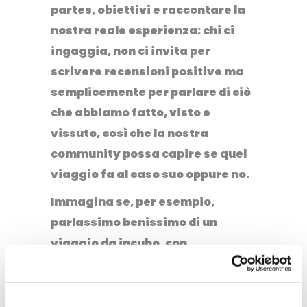
partes, obiettivi e
raccontare la
nostra reale esperienza
: chi ci
ingaggia, non ci invita per
scrivere recensioni positive ma
semplicemente per parlare di ciò
che abbiamo fatto, visto e
vissuto, così che la nostra
community possa capire se quel
viaggio fa al caso suo oppure no.
Immagina se, per esempio,
parlassimo benissimo di un
viaggio da incubo, con
organizzazione e servizi di
scarsa qualità: le persone che
seguirebbero i nostri consigli