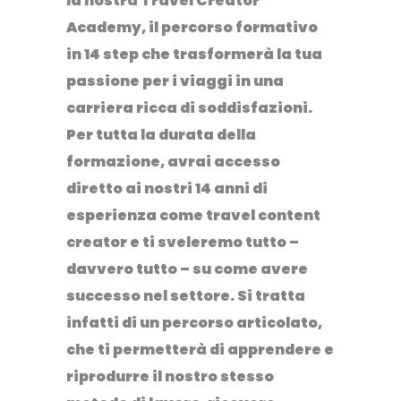
la nostra Travel Creator
Academy, il percorso formativo
in 14 step che trasformerà la tua
passione per i viaggi in una
carriera ricca di soddisfazioni.
Per tutta la durata della
formazione, avrai
accesso
diretto ai nostri 14 anni di
esperienza
come travel content
creator e ti sveleremo tutto –
davvero tutto – su come avere
successo nel settore. Si tratta
infatti di un percorso articolato,
che ti permetterà di apprendere e
riprodurre il nostro stesso