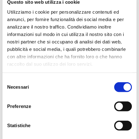
Questo sito web utilizza i cookie
perderebbero fiducia in noi e, di
Utilizziamo i cookie per personalizzare contenuti ed
conseguenza, la nostra
annunci, per fornire funzionalità dei social media e per
credibilità e il nostro lavoro ne
analizzare il nostro traffico. Condividiamo inoltre
informazioni sul modo in cui utilizza il nostro sito con i
risentirebbero.
nostri partner che si occupano di analisi dei dati web,
Come trovare ingaggi
pubblicità e social media, i quali potrebbero combinarle
come travel content
con altre informazioni che ha fornito loro o che hanno
raccolto dal suo utilizzo dei loro servizi.
creator?
Mettiamo che tu sia un asso della
Selezione
Necessari
fotografia, delle riprese e
del
consenso
dell’editing video (tutte skill che
Preferenze
puoi in ogni caso apprendere):
potresti chiederti
cosa fare per
trovare lavoro come travel
Statistiche
content creator
.