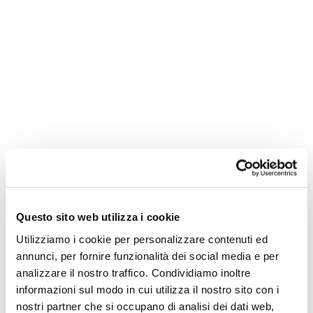
Quartiere Palermo di Buenos
Aires, piccola guida per il
quartiere più cool
ARGENTINA
TRAVEL
,
Questo sito web utilizza i cookie
Nel visitare la capitale
Utilizziamo i cookie per personalizzare contenuti ed
dell'Argentina non puoi
annunci, per fornire funzionalità dei social media e per
analizzare il nostro traffico. Condividiamo inoltre
mancare di fare un salto
informazioni sul modo in cui utilizza il nostro sito con i
nel Quartiere Palermo di
nostri partner che si occupano di analisi dei dati web,