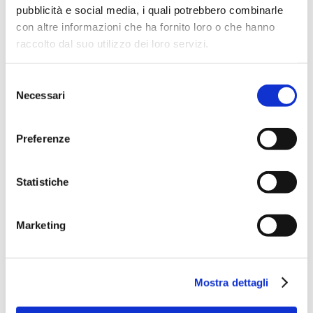
Buenos Aires. Uno dei più
pubblicità e social media, i quali potrebbero combinarle
simpatici tassisti che
con altre informazioni che ha fornito loro o che hanno
raccolto dal suo utilizzo dei loro servizi.
abbiamo incontrato
Selezione
Necessari
del
consenso
Preferenze
Statistiche
Marketing
Mostra dettagli
Tutte le strade portano al
mare…Argentino!