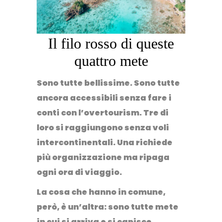
Il filo rosso di queste
quattro mete
Sono tutte bellissime. Sono tutte
ancora accessibili senza fare i
conti con l’overtourism. Tre di
loro si raggiungono senza voli
intercontinentali. Una richiede
più organizzazione ma ripaga
ogni ora di viaggio.
La cosa che hanno in comune,
però, è un’altra: sono tutte mete
in cui si arriva e si capisce