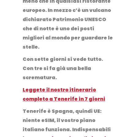
meno che in qualsiasi ristorante
europeo. In mezzo c’è un vulcano
dichiarato Patrimonio UNESCO
che di notte è uno dei posti
migliori al mondo per guardare le
stelle.
Con sette giorni si vede tutto.
Con tre si fa già una bella
scrematura.
Leggete il nostro itinerario
completo a Tenerife in 7 giorni
Tenerife è Spagna, quindi UE:
niente eSIM, il vostro piano
italiano funziona. Indispensabili