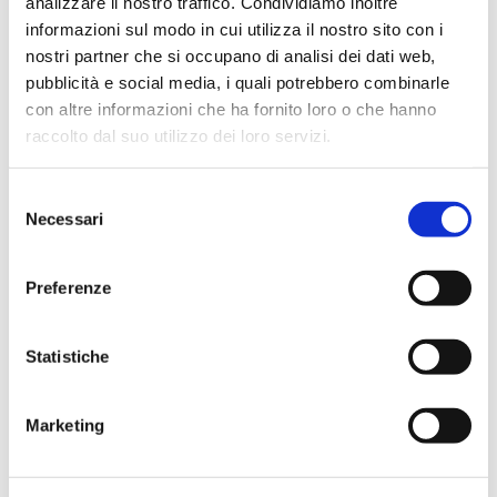
analizzare il nostro traffico. Condividiamo inoltre
famoso
informazioni sul modo in cui utilizza il nostro sito con i
nostri partner che si occupano di analisi dei dati web,
Se volete una meta che lasci
pubblicità e social media, i quali potrebbero combinarle
davvero a bocca aperta (nel
con altre informazioni che ha fornito loro o che hanno
senso che quando raccontate
raccolto dal suo utilizzo dei loro servizi.
dove siete stati la gente vi chiede
“dove?!”) questa è quella giusta.
Selezione
Necessari
del
L’
Isola di Sainte-Marie
(Nosy
consenso
Boraha in malgascio) è una
Preferenze
striscia di terra di 60 km nel
canale del Mozambico, al largo
Statistiche
della costa est del
Madagascar
,
con alcune delle spiagge più belle
Marketing
del mondo, la barriera corallina
intatta, e da luglio a settembre le
balene megattere che passano