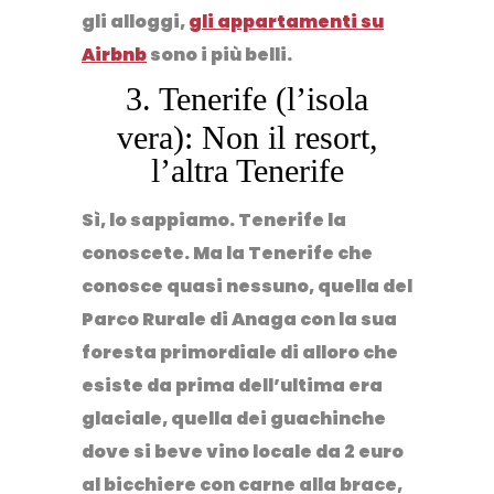
gli alloggi,
gli appartamenti su
Airbnb
sono i più belli.
3. Tenerife (l’isola
vera): Non il resort,
l’altra Tenerife
Sì, lo sappiamo. Tenerife la
conoscete. Ma la Tenerife che
conosce quasi nessuno, quella del
Parco Rurale di Anaga
con la sua
foresta primordiale di alloro che
esiste da prima dell’ultima era
glaciale, quella dei
guachinche
dove si beve vino locale da 2 euro
al bicchiere con carne alla brace,