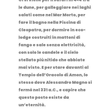
le dune
, per galleggiare nei
laghi
salati
come nel Mar Morto, per
fare il bagno nella
Piscina di
Cleopatra
, per dormire in eco-
lodge costruiti in mattoni di
fango e sale senza elettricità,
con solo le candele e il cielo
stellato più nitido che abbiate
mai visto. E per stare davanti al
Tempio dell’Oracolo di Amon
, lo
stesso dove Alessandro Magno si
fermò nel 331 a.C., e capire che
questo posto esiste da
un’eternità.