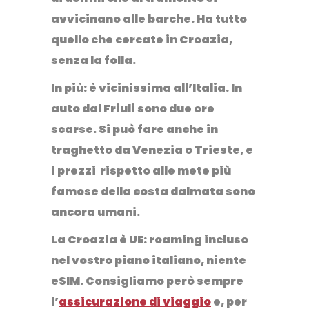
avvicinano alle barche. Ha tutto
quello che cercate in Croazia,
senza la folla.
In più: è vicinissima all’Italia. In
auto dal Friuli sono due ore
scarse. Si può fare anche in
traghetto da Venezia o Trieste, e
i prezzi rispetto alle mete più
famose della costa dalmata sono
ancora umani.
La Croazia è UE: roaming incluso
nel vostro piano italiano, niente
eSIM. Consigliamo però sempre
l’
assicurazione di viaggio
e, per