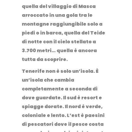
quella del villaggio di
Masca
arroccato in una gola tra le
montagne raggiungibile solo a
piedi o in barca, quella del
Teide
di notte
con il cielo stellato a
3.700 metri… quella è ancora
tutta da scoprire.
Tenerife non è solo un’isola. È
un’isola che cambia
completamente a seconda di
dove guardate. Il sud è resort e
spiagge dorate. Il nord è verde,
coloniale e lento. L’est è paesini
di pescatori dove il pesce costa