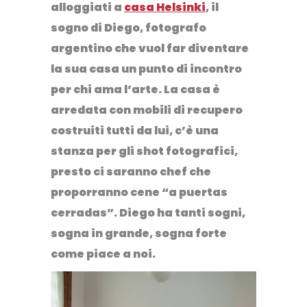
alloggiati a
casa Helsinki
, il
sogno di Diego, fotografo
argentino che vuol far diventare
la sua casa un punto di incontro
per chi ama l’arte. La casa è
arredata con mobili di recupero
costruiti tutti da lui, c’è una
stanza per gli shot fotografici,
presto ci saranno chef che
proporranno cene “a puertas
cerradas”. Diego ha tanti sogni,
sogna in grande, sogna forte
come piace a noi.