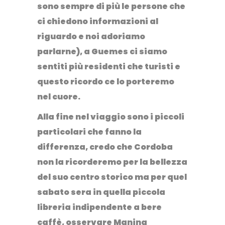
sono sempre di più le persone che
ci chiedono informazioni al
riguardo e noi adoriamo
parlarne), a Guemes ci siamo
sentiti più residenti che turisti e
questo ricordo ce lo porteremo
nel cuore.
Alla fine
nel viaggio sono i piccoli
particolari che fanno la
differenza
, credo che Cordoba
non la ricorderemo per la bellezza
del suo centro storico ma per quel
sabato sera in quella piccola
libreria indipendente a bere
caffè, osservare Manina