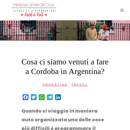
Cosa ci siamo venuti a fare
a Cordoba in Argentina?
,
ARGENTINA
TRAVEL
Facebook
Twitter
WhatsApp
Telegram
LinkedIn
Quando si viaggia in maniera
auto organizzata
una delle cose
più difficili è programmare il