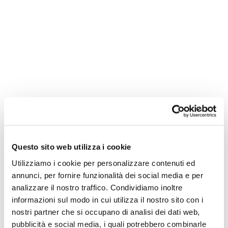
Castelli nelle Marche: viaggio
nei suoi 3 castelli imperdibili
Questo sito web utilizza i cookie
MARCHE
TRAVEL
,
Utilizziamo i cookie per personalizzare contenuti ed
Buongiorno viaggiatori
annunci, per fornire funzionalità dei social media e per
mentre noi siamo in
analizzare il nostro traffico. Condividiamo inoltre
macchina di ritorno
informazioni sul modo in cui utilizza il nostro sito con i
nostri partner che si occupano di analisi dei dati web,
dall'ultimo viaggio diamo
pubblicità e social media, i quali potrebbero combinarle