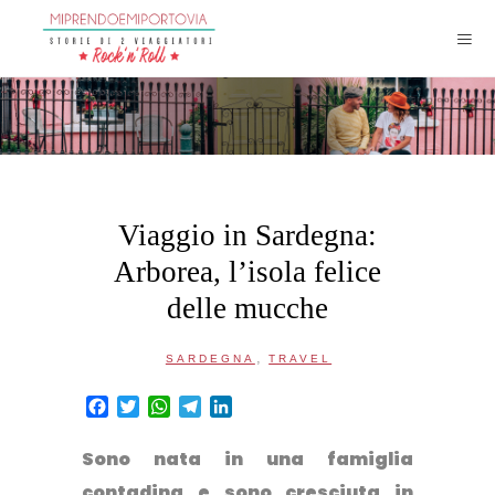
Viaggio in Sardegna:
Arborea, l’isola felice
delle mucche
,
SARDEGNA
TRAVEL
Facebook
Twitter
WhatsApp
Telegram
LinkedIn
Sono nata in una famiglia
contadina e sono cresciuta in