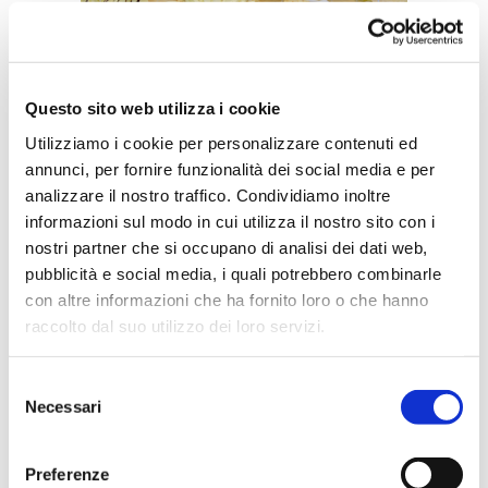
Cosa fare ad Arborea
Questo sito web utilizza i cookie
Oasi s’Ena Arrubia
Utilizziamo i cookie per personalizzare contenuti ed
annunci, per fornire funzionalità dei social media e per
Luogo ideale per il birdwatching
analizzare il nostro traffico. Condividiamo inoltre
con più di centoventi specie
informazioni sul modo in cui utilizza il nostro sito con i
presenti, l’Oasi S’Ena Arrubia fa
nostri partner che si occupano di analisi dei dati web,
parte dell’enorme territorio
pubblicità e social media, i quali potrebbero combinarle
con altre informazioni che ha fornito loro o che hanno
paludoso bonificato negli anni
raccolto dal suo utilizzo dei loro servizi.
trenta. Qui, fra giunchi e altra
flora fanno tappa nel loro
Selezione
migrare da Africa a Europa i
Necessari
del
meravigliosi fenicotteri rosa e
consenso
condividono le acque azzurro
Preferenze