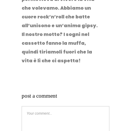
che volevamo. Abbiamo un
cuore rock’n’roll che batte
all’unisono e un’anima gipsy.
Il nostro motto? I sogni nel
cassetto fanno la muffa,
quindi tiriamoli fuori che la
vita è lì che ci aspetta!
post a comment