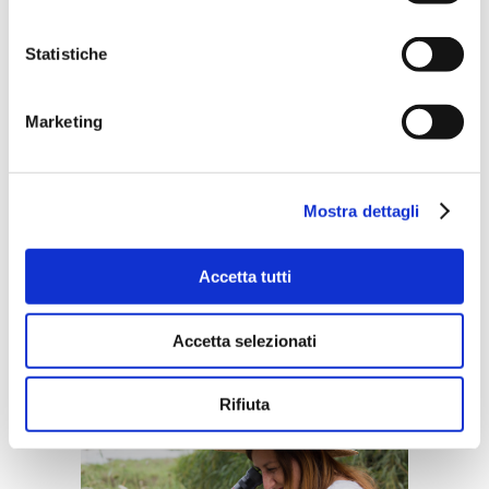
stagno con decine e decine di
altre specie di uccelli come
Statistiche
l’airone rosso, il fistione turco e il
martin pescatore.
Marketing
Mostra dettagli
Accetta tutti
Accetta selezionati
Rifiuta