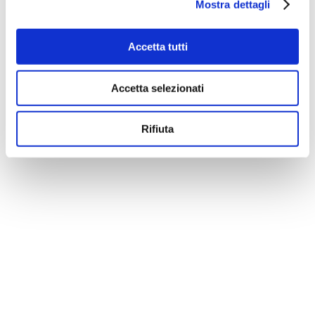
Mostra dettagli
Accetta tutti
Accetta selezionati
Rifiuta
5 posti dove vedere il foliage
in Europa
EUROPA
TRAVEL
,
Chiudete gli occhi e
immaginate: il dolce
fruscio dei rami degli