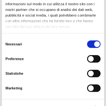
informazioni sul modo in cui utilizza il nostro sito con i
nostri partner che si occupano di analisi dei dati web,
pubblicità e social media, i quali potrebbero combinarle
con altre informazioni che ha fornito loro o che hanno
raccolto dal suo utilizzo dei loro servizi.
Selezione
Madrid e dintorni in 4 giorni
Necessari
del
super romantici
consenso
SPAGNA
TRAVEL
Preferenze
,
Decidere di organizzare un
viaggio in Spagna per
Statistiche
visitare Madrid e dintorni
è sempre un'ottima scelta,
Marketing
sia per chi non l'ha mai
fatto sia per