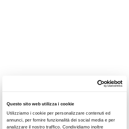
Come arrivare sull’isola di
Pasqua e dove stare: scopri la
misteriosa Rapa Nui
CILE
TRAVEL
,
Ci sono luoghi sulla Terra
magici e misteriosi che
rappresentano un sogno
per tutti i viaggiatori alla
ricerca d’avventura:
l’Isola di Pasqua è
sicuramente nelle
Questo sito web utilizza i cookie
Utilizziamo i cookie per personalizzare contenuti ed
annunci, per fornire funzionalità dei social media e per
analizzare il nostro traffico. Condividiamo inoltre