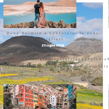
Dove dormire a Lanzarote: le zone
migliori
21 Luglio 2026
enia
Ucraina
Belgio
Francia
Islanda
Polonia
oazia
Grecia
Norvegia
Repubblica Ceca
Svi
hia