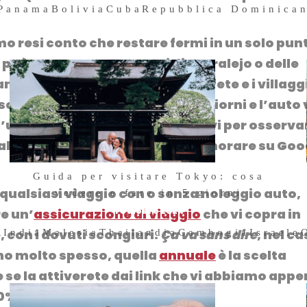
Panama
Bolivia
Cuba
Repubblica Dominica
amo resi conto che restare fermi in un solo pun
 può certo accontentarsi di
Corralejo
o delle
 anche le spiagge selvagge di
Cofete
e i villagg
scoprire un luogo nuovo tutti i giorni e l’auto 
all’ultimo momento dove fermarvi per osserva
aletta vista che vi ha fatti innamorare su Goo
Guida per visitare Tokyo: cosa
r qualsiasi viaggio con o senza noleggio auto,
vedere e fare in 5 giorni
1 Ottobre 2024
e un’
assicurazione di viaggio
che vi copra in
, con i dovuti scongiuri.
Ça va sans dire
, nel c
a
India
Malesia
Thailandia
Cambogia
Israele
no molto spesso, quella
annuale
è la scelta
 se la attiverete dai link che vi abbiamo app
10%!