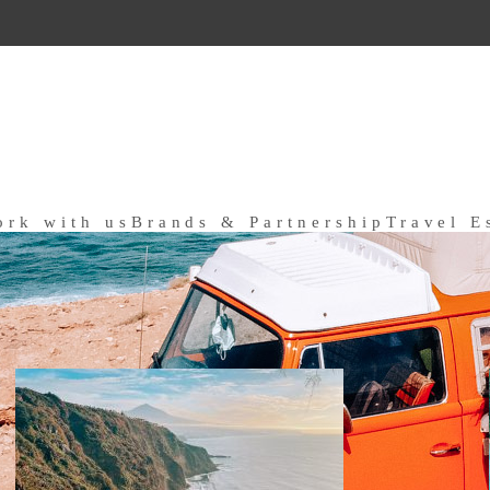
ork with us
Brands & Partnership
Travel E
a