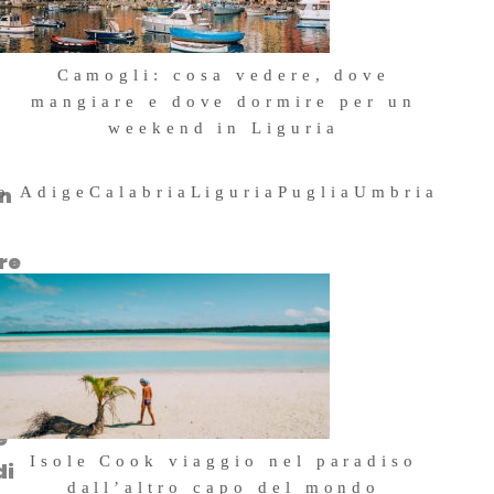
Camogli: cosa vedere, dove
mangiare e dove dormire per un
weekend in Liguria
4 Maggio 2026
in
to Adige
Calabria
Liguria
Puglia
Umbria
re
 in
e
Isole Cook viaggio nel paradiso
di
dall’altro capo del mondo