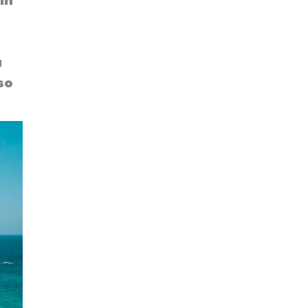
in
ù
so