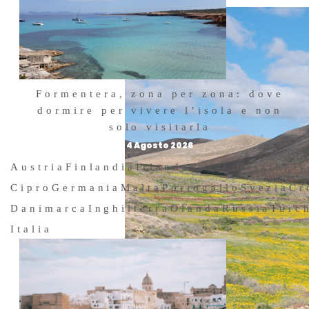
Formentera, zona per zona: dove
dormire per vivere l’isola e non
solo visitarla
4 Agosto 2026
Austria
Finlandia
Irlanda
Paesi Bassi
Slov
Cipro
Germania
Malta
Portogallo
Svezia
Cr
Danimarca
Inghilterra
Olanda
Russia
Turc
Italia