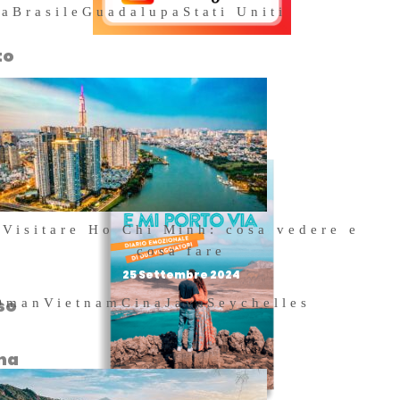
na
Brasile
Guadalupa
Stati Uniti
to
Acquista il
i
nostro libro
vi
re
gle
Visitare Ho Chi Minh: cosa vedere e
cosa fare
25 Settembre 2024
aso
Oman
Vietnam
Cina
Java
Seychelles
ena