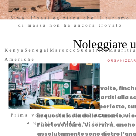
Siwa: l’oasi egiziana che il turismo
di massa non ha ancora trovato
3 Luglio 2026
Noleggiare u
Kenya
Senegal
Marocco
Sudafrica
Mauriti
Americhe
ORGANIZZAR
Facebook
Twitter
WhatsApp
Telegram
LinkedIn
Elisa l’ha visitata più volte, finc
di Manina – e siamo partiti alla 
stato l’on-the-road perfetto, ta
in questa isola delle Canarie, vi
Prima volta a New York? Attenzione
a queste truffe per turisti
Fuerteventura
. Vi servirà, anch
25 Maggio 2026
assolutamente sono dietro l’ango