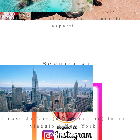
Madagascar: il viaggio che non ti
aspetti
18 Ottobre 2025
Seguici su
Instagram
li
lo è
io
5 cose da fare (o da non fare) in un
viaggio a New York
7 Agosto 2024