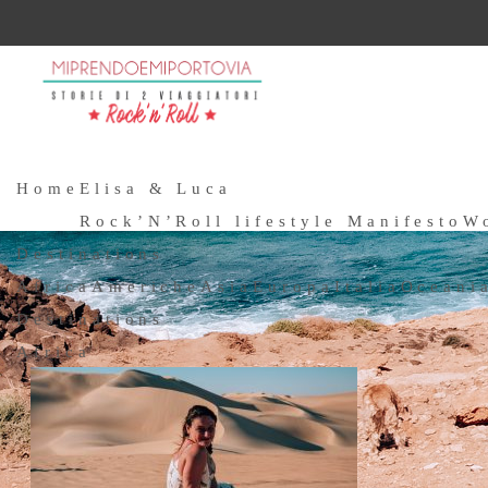
Home
Elisa & Luca
Rock’N’Roll lifestyle Manifesto
W
Destinations
Africa
Americhe
Asia
Europa
Italia
Oceani
Destinations
Africa