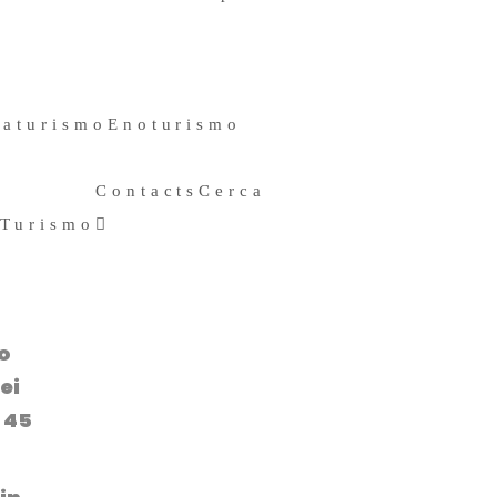
11 Ottobre 2019
raturismo
Enoturismo
Contacts
Cerca
 Turismo
Search
for:
o
ei
i 45