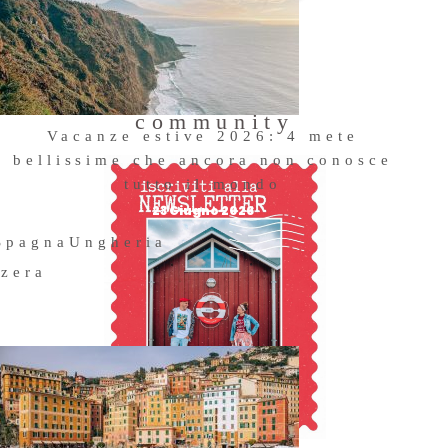
Entra a far
parte della
community
Vacanze estive 2026: 4 mete
bellissime che ancora non conosce
tutto il mondo
23 Giugno 2026
Spagna
Ungheria
zzera