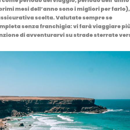
ri come periodo del viaggio, periodo dell’anno 
 primi mesi dell’anno sono i migliori
per farlo),
 assicurativa scelta. Valutate sempre se
mpleta senza franchigia
: vi farà viaggiare pi
enzione di avventurarvi su strade sterrate ver