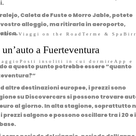
i.
3 Dicembre 2019
alejo, Caleta de Fuste o Morro Jable, potete
vostro alloggio, ma ritirarla in aeroporto,
ratica.
ormire
Viaggi on the Road
Terme & Spa
Bir
 un’auto a Fuerteventura
iaggio
Posti insoliti in cui dormire
App e
do a questo punto potrebbe essere “
quanto
rteventura?”
ad altre destinazioni europee, i prezzi sono
gione su Discovercars si possono trovare aut
euro al giorno
. In alta stagione, soprattutto n
 i prezzi salgono e possono oscillare tra i
20 e 
 base.