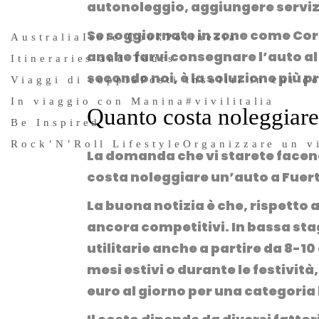
autonoleggio, aggiungere serviz
Se soggiornate in zone come Corr
Australia
Isole Cook
Polinesia
anche farvi consegnare l’auto al 
Itineraries and Tours
secondo noi, è la soluzione più p
Viaggi di coppia
Posti insoliti in cui d
In viaggio con Manina
#vivilitalia
Quanto costa noleggiare
Be Inspired
Rock’N’Roll Lifestyle
Organizzare un v
La domanda che vi starete facen
costa noleggiare un’auto a Fue
La buona notizia è che, rispetto 
ancora competitivi. In bassa sta
utilitarie anche a partire da
8-10 
mesi estivi o durante le festività,
euro al giorno
per una categoria