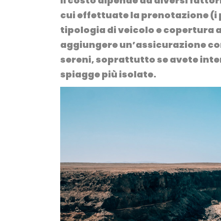
Il costo dipende da diversi fatto
cui effettuate la prenotazione (
i
tipologia di veicolo e copertura
aggiungere
un’assicurazione co
sereni, soprattutto se avete int
spiagge più isolate.