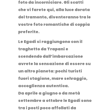
foto da incorniciare. Gli scatti
che vi farete qui, alla luce dorata
del tramonto, diventeranno tra le
vostre foto
romantiche di coppia
preferite.
Le Egadi si raggiungono con il
traghetto da Trapani e
scendendo dall’imbarcazione
avrete la sensazione di essere su
un altro pianeta: pochi turisti
fuori stagione, mare selvaggio,
accoglienza autentica.
Da aprile a giugno o da metà
settembre a ottobre le Egadi sono
tra i
posti poco affollati da