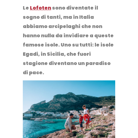
Le
Lofoten
sono diventate il
sogno di tanti, ma in Italia
abbiamo arcipelaghi che non
hanno nulla da invidiare a queste
famose isole. Uno su tutti: le
isole
Egadi
, in Sicilia, che
fuori
stagione
diventano un paradiso
di pace.