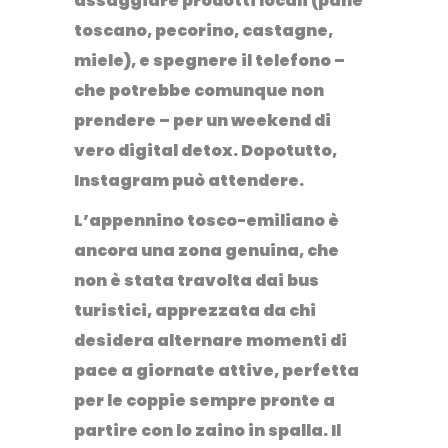
assaggiare prodotti locali (pane
toscano, pecorino, castagne,
miele), e spegnere il telefono –
che potrebbe comunque non
prendere – per un weekend di
vero
digital detox
. Dopotutto,
Instagram può attendere.
L’appennino tosco-emiliano è
ancora una zona genuina, che
non è stata travolta dai bus
turistici, apprezzata da chi
desidera alternare momenti di
pace a giornate attive, perfetta
per le coppie sempre pronte a
partire con lo zaino in spalla. Il