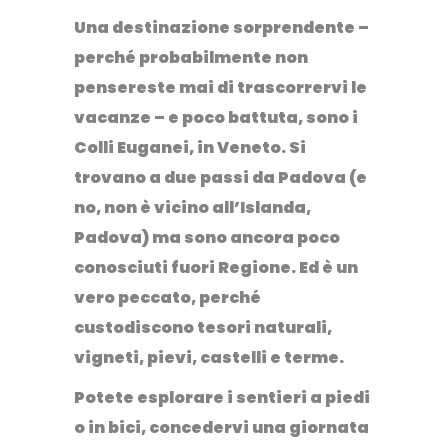
Una destinazione sorprendente –
perché probabilmente non
pensereste mai di trascorrervi le
vacanze – e poco battuta, sono i
Colli Euganei
, in Veneto. Si
trovano a due passi da Padova (e
no, non è vicino all’Islanda,
Padova) ma sono ancora poco
conosciuti fuori Regione. Ed è un
vero peccato, perché
custodiscono tesori naturali,
vigneti, pievi, castelli e terme.
Potete esplorare i sentieri a piedi
o in bici, concedervi una giornata