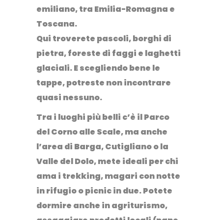
emiliano
, tra Emilia-Romagna e
Toscana.
Qui troverete pascoli, borghi di
pietra, foreste di faggi e laghetti
glaciali. E scegliendo bene le
tappe, potreste non incontrare
quasi nessuno.
Tra i luoghi più belli c’è il
Parco
del Corno alle Scale
, ma anche
l’area di
Barga
,
Cutigliano
o la
Valle del Dolo
, mete ideali per chi
ama i trekking, magari con notte
in rifugio o picnic in due. Potete
dormire anche in agriturismo,