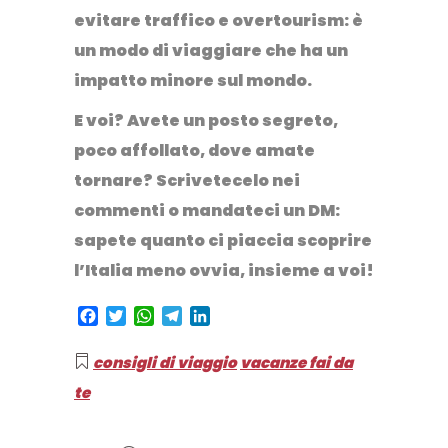
evitare traffico e
overtourism
: è
un modo di viaggiare che ha un
impatto minore sul mondo.
E voi? Avete un posto segreto,
poco affollato, dove amate
tornare? Scrivetecelo nei
commenti o mandateci un DM:
sapete quanto ci piaccia scoprire
l’Italia meno ovvia, insieme a voi!
Facebook
Twitter
WhatsApp
Telegram
LinkedIn
consigli di viaggio
vacanze fai da
te