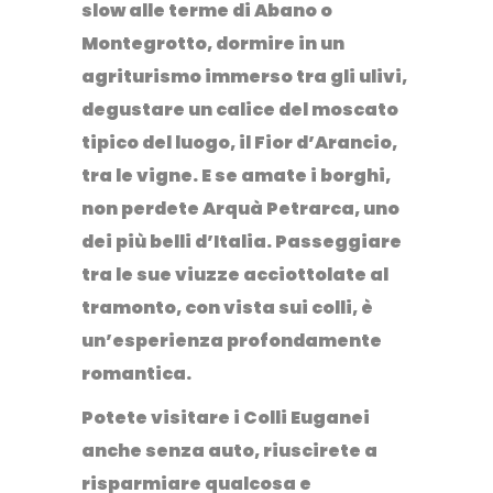
slow alle
terme di Abano o
Montegrotto
, dormire in un
agriturismo immerso tra gli ulivi,
degustare un calice del moscato
tipico del luogo, il
Fior d’Arancio
,
tra le vigne. E se amate i borghi,
non perdete
Arquà Petrarca
, uno
dei più belli d’Italia. Passeggiare
tra le sue viuzze acciottolate al
tramonto, con vista sui colli, è
un’esperienza profondamente
romantica.
Potete visitare i Colli Euganei
anche senza auto, riuscirete a
risparmiare qualcosa e