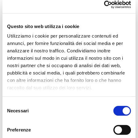
Potete esplorare il fiume in
barca, oppure in bici o a piedi,
seguendone le anse e fermandovi
Questo sito web utilizza i cookie
nei piccoli casoni che troverete.
Utilizziamo i cookie per personalizzare contenuti ed
Particolarmente apprezzato
annunci, per fornire funzionalità dei social media e per
dagli amanti della fotografia, del
analizzare il nostro traffico. Condividiamo inoltre
informazioni sul modo in cui utilizza il nostro sito con i
birdwatching o semplicemente
nostri partner che si occupano di analisi dei dati web,
del silenzio, il Delta del Po è
pubblicità e social media, i quali potrebbero combinarle
un’idea insolita anche per un
con altre informazioni che ha fornito loro o che hanno
weekend alternativo
al mare (e
raccolto dal suo utilizzo dei loro servizi.
regala tramonti da togliere il
Selezione
fiato).
Necessari
del
E se volete un tocco speciale,
consenso
dormite in una
floating home
Preferenze
sulle acque del Po
: ne esistono