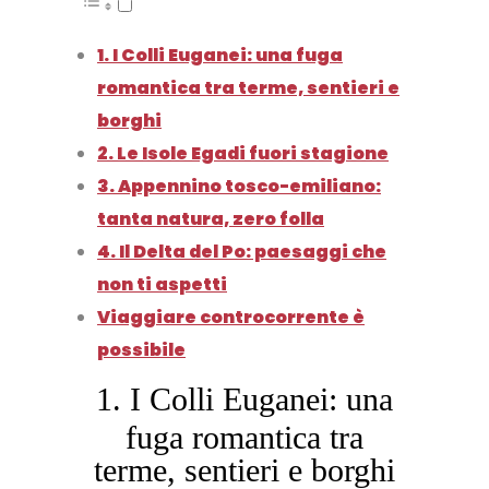
1. I Colli Euganei: una fuga
romantica tra terme, sentieri e
borghi
2. Le Isole Egadi fuori stagione
3. Appennino tosco-emiliano:
tanta natura, zero folla
4. Il Delta del Po: paesaggi che
non ti aspetti
Viaggiare controcorrente è
possibile
1. I Colli Euganei: una
fuga romantica tra
terme, sentieri e borghi