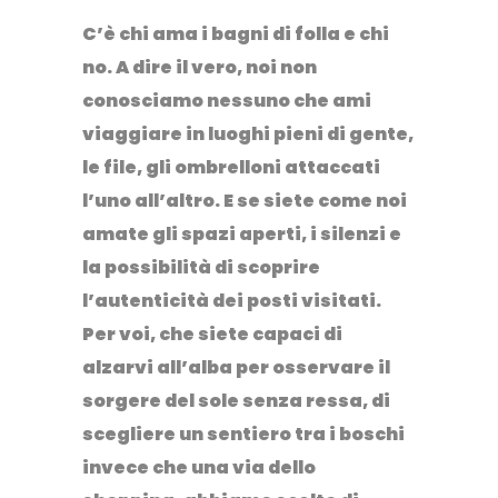
C’è chi ama i bagni di folla e chi
no. A dire il vero, noi non
conosciamo nessuno che ami
viaggiare in luoghi pieni di gente,
le file, gli ombrelloni attaccati
l’uno all’altro. E se siete come noi
amate gli spazi aperti, i silenzi e
la possibilità di scoprire
l’autenticità dei posti visitati.
Per voi, che siete capaci di
alzarvi all’alba per osservare il
sorgere del sole senza ressa, di
scegliere un sentiero tra i boschi
invece che una via dello