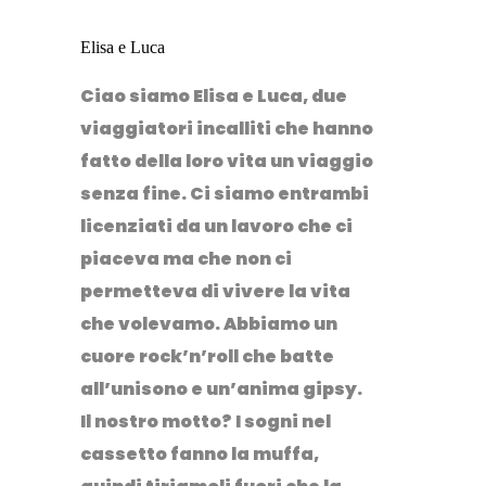
Elisa e Luca
Ciao siamo Elisa e Luca, due
viaggiatori incalliti che hanno
fatto della loro vita un viaggio
senza fine. Ci siamo entrambi
licenziati da un lavoro che ci
piaceva ma che non ci
permetteva di vivere la vita
che volevamo. Abbiamo un
cuore rock’n’roll che batte
all’unisono e un’anima gipsy.
Il nostro motto? I sogni nel
cassetto fanno la muffa,