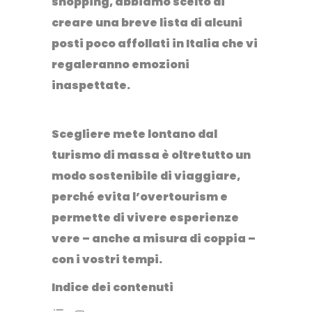
shopping, abbiamo scelto di
creare una breve lista di alcuni
posti poco affollati in Italia
che vi
regaleranno emozioni
inaspettate.
Scegliere
mete lontano dal
turismo di massa
è oltretutto un
modo sostenibile di viaggiare,
perché evita l’
overtourism
e
permette di vivere esperienze
vere – anche a misura di coppia –
con i vostri tempi.
Indice dei contenuti