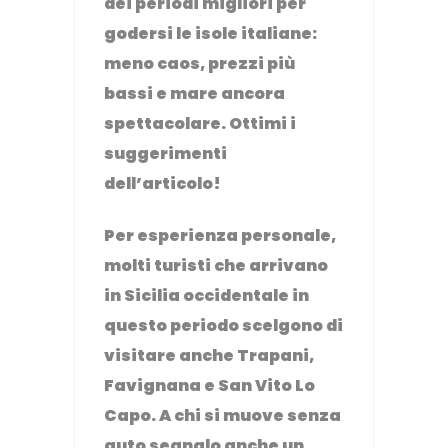
dei periodi migliori per
godersi le isole italiane:
meno caos, prezzi più
bassi e mare ancora
spettacolare. Ottimi i
suggerimenti
dell’articolo!
Per esperienza personale,
molti turisti che arrivano
in Sicilia occidentale in
questo periodo scelgono di
visitare anche Trapani,
Favignana e San Vito Lo
Capo. A chi si muove senza
auto segnalo anche un