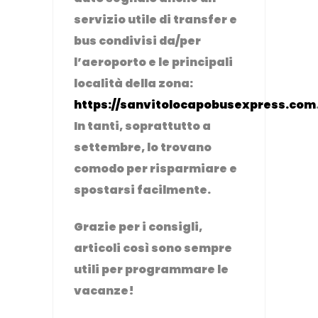
servizio utile di transfer e
bus condivisi da/per
l’aeroporto e le principali
località della zona:
https://sanvitolocapobusexpress.com
In tanti, soprattutto a
settembre, lo trovano
comodo per risparmiare e
spostarsi facilmente.
Grazie per i consigli,
articoli così sono sempre
utili per programmare le
vacanze!