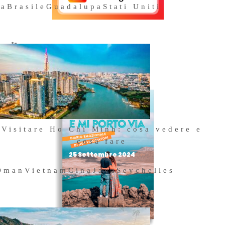
na
Brasile
Guadalupa
Stati Uniti
e il
Acquista il
nostro libro
Visitare Ho Chi Minh: cosa vedere e
cosa fare
25 Settembre 2024
Oman
Vietnam
Cina
Java
Seychelles