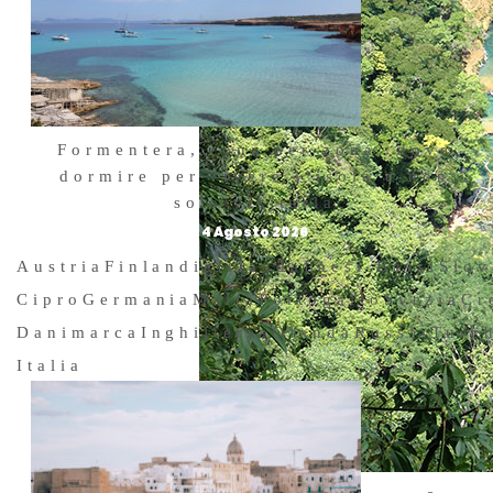
Formentera, zona per zona: dove
dormire per vivere l’isola e non
solo visitarla
4 Agosto 2026
Austria
Finlandia
Irlanda
Paesi Bassi
Slov
Cipro
Germania
Malta
Portogallo
Svezia
Cr
Danimarca
Inghilterra
Olanda
Russia
Turc
Italia