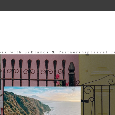
ork with us
Brands & Partnership
Travel E
a