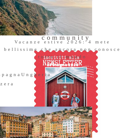
Entra a far
parte della
community
Vacanze estive 2026: 4 mete
bellissime che ancora non conosce
tutto il mondo
23 Giugno 2026
Spagna
Ungheria
zzera