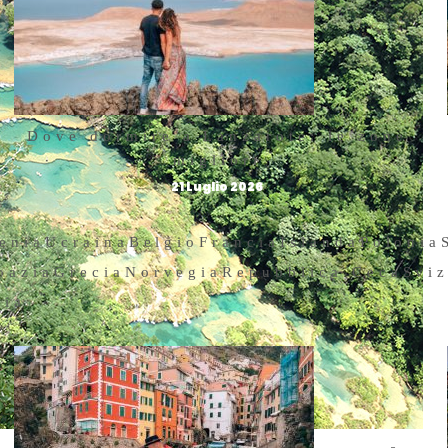
Dove dormire a Lanzarote: le zone
migliori
21 Luglio 2026
enia
Ucraina
Belgio
Francia
Islanda
Polonia
oazia
Grecia
Norvegia
Repubblica Ceca
Svi
hia