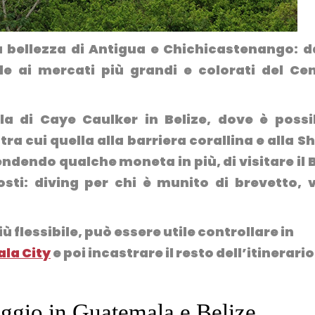
 bellezza di Antigua e Chichicastenango: d
le ai mercati più grandi e colorati del Ce
la di Caye Caulker in Belize, dove è possi
a cui quella alla barriera corallina e alla S
pendendo qualche moneta in più, di visitare il 
osti: diving per chi è munito di brevetto, 
ù flessibile, può essere utile controllare in
la City
e poi incastrare il resto dell’itinerario
aggio in Guatemala e Belize