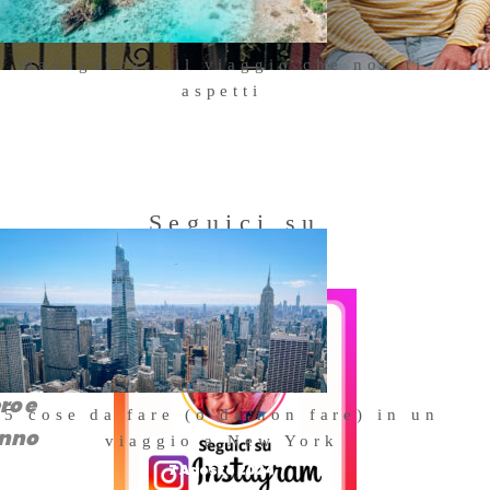
Madagascar: il viaggio che non ti
aspetti
18 Ottobre 2025
Seguici su
Instagram
arci
ro e
5 cose da fare (o da non fare) in un
anno
viaggio a New York
7 Agosto 2024