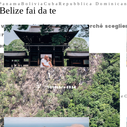
Panama
Bolivia
Cuba
Repubblica Dominica
elize fai da te
vario e molto interessante. Perché sceglier
 risposta univoca.
temala per la sua
natura
.
Guida per visitare Tokyo: cosa
vedere e fare in 5 giorni
1 Ottobre 2024
a
India
Malesia
Thailandia
Cambogia
Israele