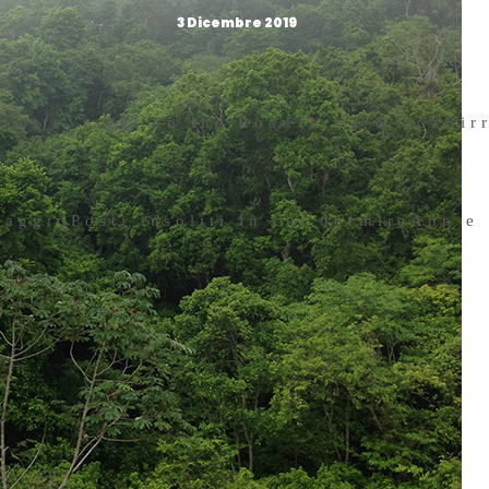
3 Dicembre 2019
ormire
Viaggi on the Road
Terme & Spa
Bir
iaggio
Posti insoliti in cui dormire
App e