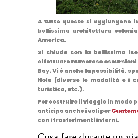
A tutto questo si aggiungono la
bellissima architettura colonia
America.
Si chiude con la bellissima iso
effettuare numerose escursioni tr
Bay. Vi è anche la possibilità, s
Hole (diverse le modalità e i c
turistico, etc.).
Per costruire il viaggio in modo pi
anticipo anche i voli per
Guatema
con i trasferimenti interni.
Cosa fare durante un vi