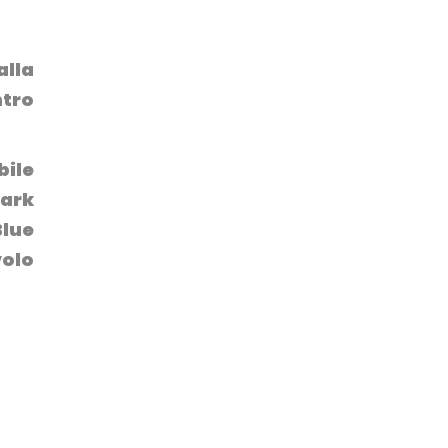
alla
ntro
bile
hark
Blue
volo