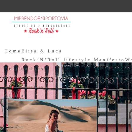
Home
Elisa & Luca
Rock’N’Roll lifestyle Manifesto
W
Destinations
Africa
Americhe
Asia
Europa
Italia
Oceani
Destinations
Africa