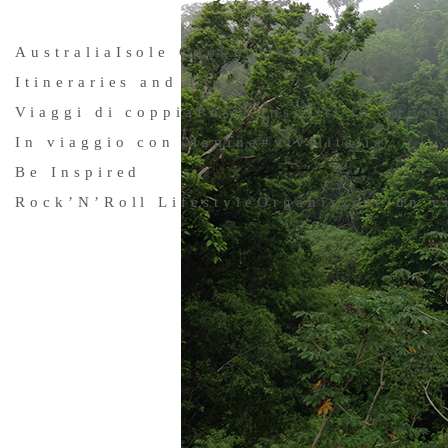
Australia
Isole Cook
Polinesia
Itineraries and Tours
Viaggi di coppia
Posti insoliti in cui d
In viaggio con Manina
#vivilitalia
Be Inspired
Rock’N’Roll Lifestyle
Organizzare un v