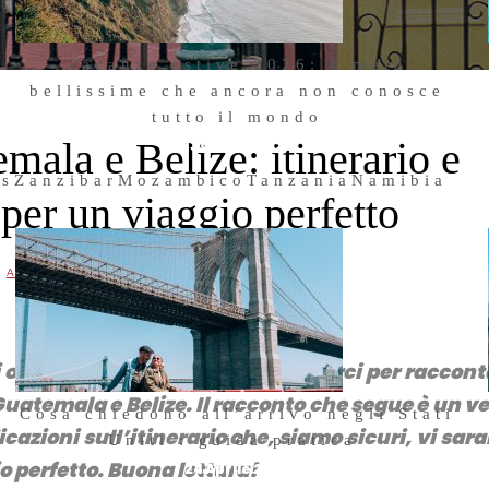
Vacanze estive 2026: 4 mete
bellissime che ancora non conosce
tutto il mondo
mala e Belize: itinerario e
23 Giugno 2026
us
Zanzibar
Mozambico
Tanzania
Namibia
i per un viaggio perfetto
,
AMERICHE
TRAVEL
i oggi è Andrea, che torna a trovarci per raccont
uatemala e Belize. Il racconto che segue è un ve
Cosa chiedono all’arrivo negli Stati
dicazioni sull’itinerario che, siamo sicuri, vi sar
Uniti : guida pratica
io perfetto. Buona lettura!
24 Aprile 2026