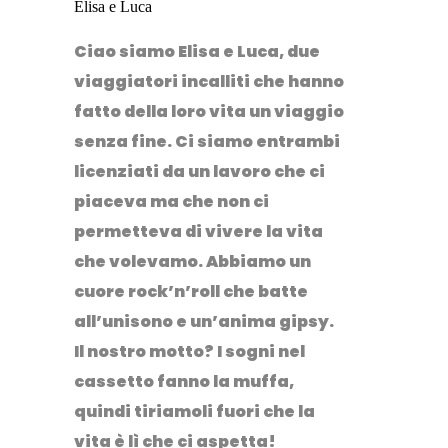
Elisa e Luca
Ciao siamo Elisa e Luca, due
viaggiatori incalliti che hanno
fatto della loro vita un viaggio
senza fine. Ci siamo entrambi
licenziati da un lavoro che ci
piaceva ma che non ci
permetteva di vivere la vita
che volevamo. Abbiamo un
cuore rock’n’roll che batte
all’unisono e un’anima gipsy.
Il nostro motto? I sogni nel
cassetto fanno la muffa,
quindi tiriamoli fuori che la
vita è lì che ci aspetta!