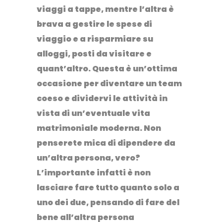
viaggi a tappe, mentre l’altra è
brava a gestire le spese di
viaggio e a risparmiare su
alloggi, posti da visitare e
quant’altro. Questa è un’ottima
occasione per diventare un team
coeso e dividervi le attività in
vista di un’eventuale vita
matrimoniale moderna. Non
penserete mica di dipendere da
un’altra persona, vero?
L’importante infatti è non
lasciare fare tutto quanto solo a
uno dei due, pensando di fare del
bene all’altra persona