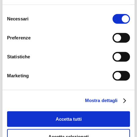
Selezione
Necessari
del
consenso
Preferenze
Statistiche
Voi cosa ne pensate? Fateci
sapere se avete mai viaggiato in
Marketing
coppia per lunghi periodi e come
vi siete trovati!
Mostra dettagli
Facebook
Twitter
WhatsApp
Telegram
LinkedIn
Accetta tutti
0
4
Accetta selezionati