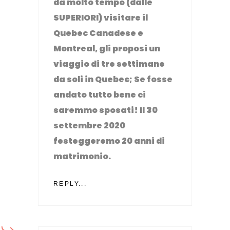
da molto tempo (dalle
SUPERIORI) visitare il
Quebec Canadese e
Montreal, gli proposi un
viaggio di tre settimane
da soli in Quebec; Se fosse
andato tutto bene ci
saremmo sposati! Il 30
settembre 2020
festeggeremo 20 anni di
matrimonio.
REPLY...