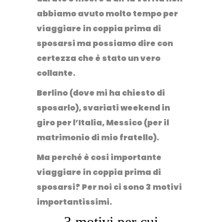
abbiamo avuto molto tempo per
viaggiare in coppia prima di
sposarsi ma possiamo dire con
certezza che è stato un vero
collante.
Berlino (dove mi ha chiesto di
sposarlo), svariati weekend in
giro per l’Italia, Messico (per il
matrimonio di mio fratello).
Ma perché è cosi importante
viaggiare in coppia prima di
sposarsi? Per noi ci sono 3 motivi
importantissimi.
3 motivi per cui