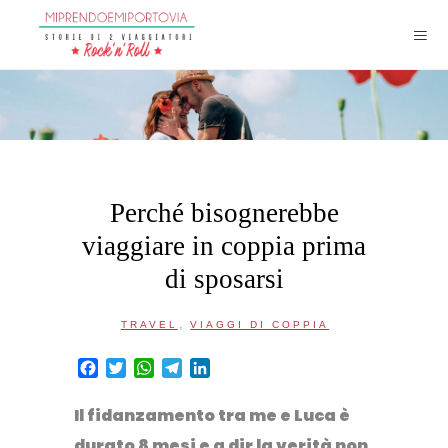
Perché bisognerebbe
viaggiare in coppia prima
di sposarsi
,
TRAVEL
VIAGGI DI COPPIA
Facebook
Twitter
WhatsApp
Telegram
LinkedIn
Il fidanzamento tra me e Luca è
durato 8 mesi e a dir la verità non