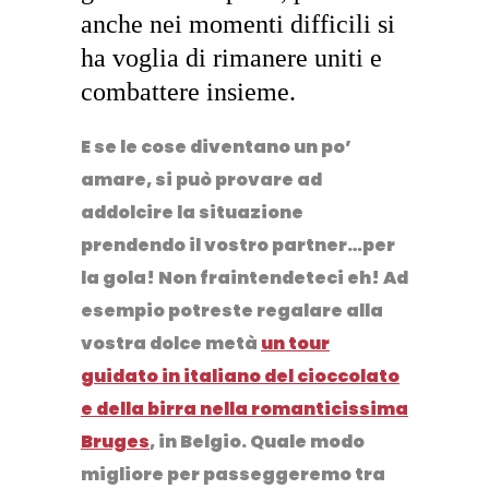
anche nei momenti difficili si
ha voglia di rimanere uniti e
combattere insieme.
E se le cose diventano un po’
amare, si può provare ad
addolcire la situazione
prendendo il vostro partner…per
la gola! Non fraintendeteci eh! Ad
esempio potreste regalare alla
vostra dolce metà
un tour
guidato in italiano del cioccolato
e della birra nella romanticissima
Bruges
, in Belgio. Quale modo
migliore per passeggeremo tra