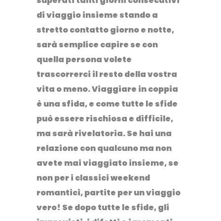
superati tanti giorni consecutivi
di viaggio insieme stando a
stretto contatto giorno e notte,
sarà semplice capire se con
quella persona volete
trascorrerci il resto della vostra
vita o meno. Viaggiare in coppia
è una sfida, e come tutte le sfide
può essere rischiosa e difficile,
ma sarà rivelatoria. Se hai una
relazione con qualcuno ma non
avete mai viaggiato insieme, se
non per i classici weekend
romantici, partite per un viaggio
vero! Se dopo tutte le sfide, gli