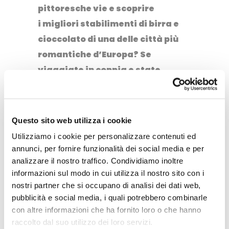
pittoresche vie e scoprire
i migliori stabilimenti di birra e
cioccolato di una delle città più
romantiche d’Europa? Se
viaggiate in coppia e state
cercando qualche tour
particolare a cui partecipare vi
consigliamo di dare un’occhiata
Questo sito web utilizza i cookie
a
Civitatis
per trovare tantissimi
Utilizziamo i cookie per personalizzare contenuti ed
tour guidati in italiano, molti
annunci, per fornire funzionalità dei social media e per
anche gratuiti, e scoprire luoghi
analizzare il nostro traffico. Condividiamo inoltre
informazioni sul modo in cui utilizza il nostro sito con i
romantici o avventurosi in ogni
nostri partner che si occupano di analisi dei dati web,
parte del mondo. Buon viaggio!
pubblicità e social media, i quali potrebbero combinarle
con altre informazioni che ha fornito loro o che hanno
raccolto dal suo utilizzo dei loro servizi.