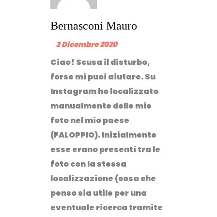
Bernasconi Mauro
3 Dicembre 2020
Ciao! Scusa il disturbo,
forse mi puoi aiutare. Su
Instagram ho localizzato
manualmente delle mie
foto nel mio paese
(FALOPPIO). Inizialmente
esse erano presenti tra le
foto con la stessa
localizzazione (cosa che
penso sia utile per una
eventuale ricerca tramite