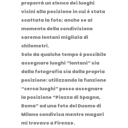
proporrà un elenco dei luoghi
vicini alla posizione in cui è stata
scattata la foto; anche se al
momento della condivisione
saremo lontani migliaia di
chilometri.
Solo da qualche tempo
è possibile
assegnare luoghi “lontani”
sia
dalla fotografia sia dalla propria
posizione: utilizzando la funzione
“cerca luoghi” posso assegnare
la posizione “Piazza di Spagna,
Roma” ad una foto del Duomo di
Milano condivisa mentre magari
mi trovavo a Firenze.