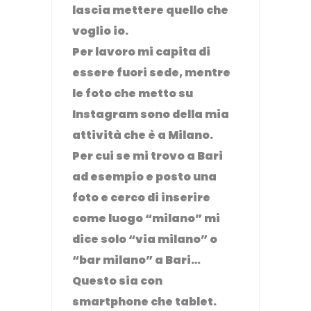
lascia mettere quello che
voglio io.
Per lavoro mi capita di
essere fuori sede, mentre
le foto che metto su
Instagram sono della mia
attività che è a Milano.
Per cui se mi trovo a Bari
ad esempio e posto una
foto e cerco di inserire
come luogo “milano” mi
dice solo “via milano” o
“bar milano” a Bari…
Questo sia con
smartphone che tablet.