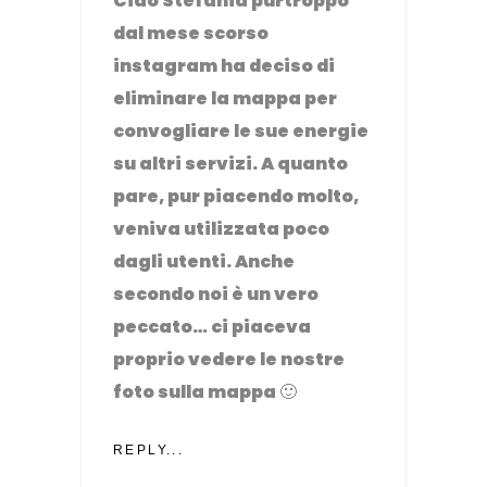
Ciao Stefania purtroppo
dal mese scorso
instagram ha deciso di
eliminare la mappa per
convogliare le sue energie
su altri servizi. A quanto
pare, pur piacendo molto,
veniva utilizzata poco
dagli utenti. Anche
secondo noi è un vero
peccato… ci piaceva
proprio vedere le nostre
foto sulla mappa 🙂
REPLY...