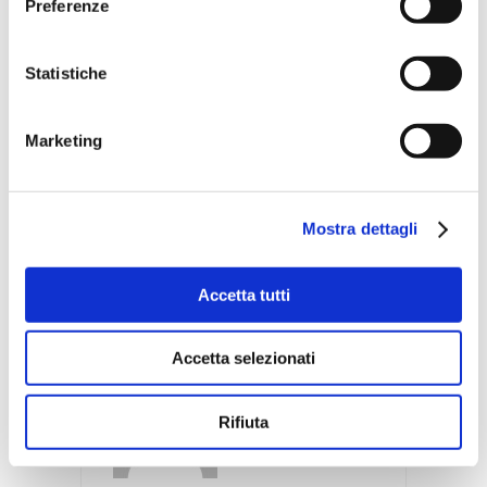
Preferenze
cuore rock’n’roll che batte
all’unisono e un’anima gipsy.
Il nostro motto? I sogni nel
Statistiche
cassetto fanno la muffa,
quindi tiriamoli fuori che la
Marketing
vita è lì che ci aspetta!
Mostra dettagli
Comments:
Accetta tutti
Accetta selezionati
Rifiuta