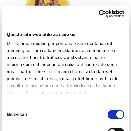
Questo sito web utilizza i cookie
Utilizziamo i cookie per personalizzare contenuti ed
annunci, per fornire funzionalità dei social media e per
Elisa e Luca
analizzare il nostro traffico. Condividiamo inoltre
Ciao siamo Elisa e Luca, due
informazioni sul modo in cui utilizza il nostro sito con i
nostri partner che si occupano di analisi dei dati web,
viaggiatori incalliti che hanno
pubblicità e social media, i quali potrebbero combinarle
fatto della loro vita un viaggio
con altre informazioni che ha fornito loro o che hanno
senza fine. Ci siamo entrambi
raccolto dal suo utilizzo dei loro servizi.
licenziati da un lavoro che ci
piaceva ma che non ci
Selezione
Necessari
permetteva di vivere la vita
del
consenso
che volevamo. Abbiamo un