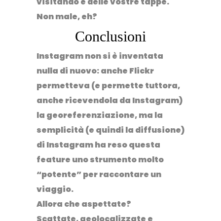
visitando e delle vostre tappe.
Non male, eh?
Conclusioni
Instagram
non si è inventata
nulla di nuovo: anche
Flickr
permetteva (e permette tuttora,
anche ricevendola da Instagram)
la georeferenziazione, ma la
semplicità (e quindi la diffusione)
di
Instagram
ha reso questa
feature uno strumento molto
“potente” per raccontare un
viaggio.
Allora che aspettate?
Scattate, geolocalizzate e