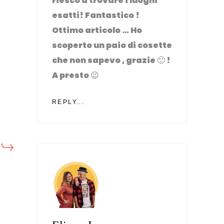
riesco a trovare i luoghi
esatti! Fantastico !
Ottimo articolo … Ho
scoperto un paio di cosette
che non sapevo , grazie 🙂 !
A presto 😉
REPLY...