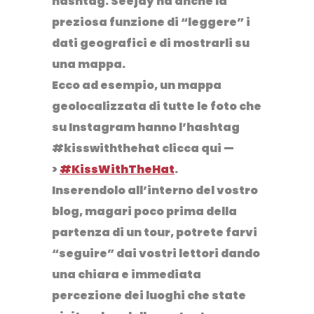
hashtag.
Seejay
ha anche la
preziosa funzione di “leggere” i
dati geografici e di mostrarli su
una mappa.
Ecco ad esempio, un mappa
geolocalizzata di tutte le foto che
su Instagram hanno l’hashtag
#kisswiththehat clicca qui —
>
#KissWithTheHat
.
Inserendolo all’interno del vostro
blog, magari poco prima della
partenza di un tour, potrete farvi
“seguire” dai vostri lettori dando
una chiara e immediata
percezione dei luoghi che state