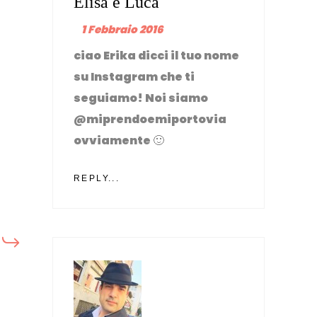
Elisa e Luca
1 Febbraio 2016
ciao Erika dicci il tuo nome
su Instagram che ti
seguiamo! Noi siamo
@miprendoemiportovia
ovviamente 🙂
REPLY...