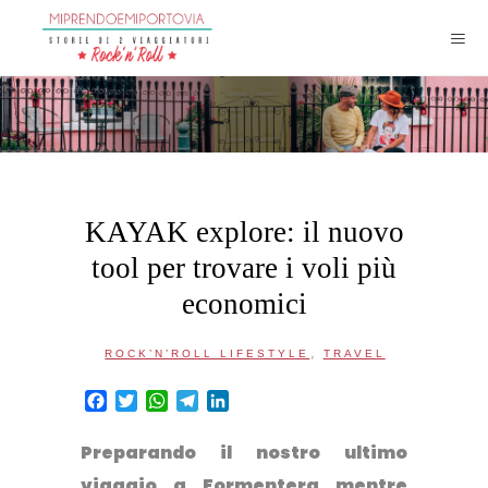
KAYAK explore: il nuovo
tool per trovare i voli più
economici
,
ROCK’N’ROLL LIFESTYLE
TRAVEL
Facebook
Twitter
WhatsApp
Telegram
LinkedIn
Preparando il nostro ultimo
viaggio a Formentera mentre