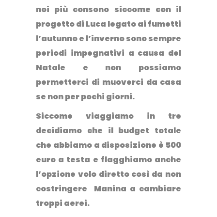
noi più consono siccome con il
progetto di Luca legato ai fumetti
l’autunno e l’inverno sono sempre
periodi impegnativi a causa del
Natale e non possiamo
permetterci di muoverci da casa
se non per pochi giorni.
Siccome viaggiamo in tre
decidiamo che il budget totale
che abbiamo a disposizione è 500
euro a testa e flagghiamo anche
l’opzione volo diretto così da non
costringere Manina a cambiare
troppi aerei.