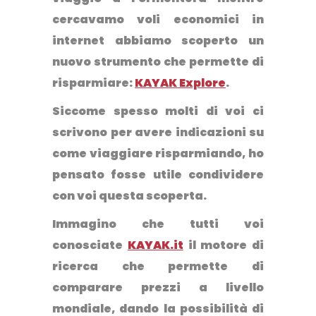
cercavamo voli economici in
internet abbiamo scoperto un
nuovo strumento che permette di
risparmiare:
KAYAK Explore
.
Siccome spesso molti di voi ci
scrivono per avere indicazioni su
come viaggiare risparmiando, ho
pensato fosse utile condividere
con voi questa scoperta.
Immagino che tutti voi
conosciate
KAYAK.it
il motore di
ricerca che permette di
comparare prezzi a livello
mondiale, dando la possibilità di