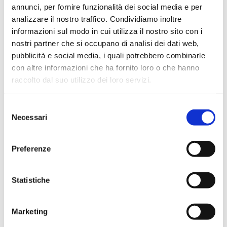
annunci, per fornire funzionalità dei social media e per
analizzare il nostro traffico. Condividiamo inoltre
informazioni sul modo in cui utilizza il nostro sito con i
nostri partner che si occupano di analisi dei dati web,
pubblicità e social media, i quali potrebbero combinarle
con altre informazioni che ha fornito loro o che hanno
raccolto dal suo utilizzo dei loro servizi.
Selezione
photo credits mosca
bbmexplorer
Necessari
del
consenso
Adesso tocca a voi. Provate
Preferenze
KAYAK Explore e tornate a dirci
come è andata. Vi aspettiamo,
Statistiche
come sempre nei commenti, per
sapere dove vi porterà il vostro
Marketing
budget. Buon viaggio!