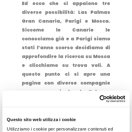
Ed ecco che ci appaiono tre
diverse possibilità: Las Palmas
Gran Canaria, Parigi e Mosca.
Siccome le Canarie le
conosciamo già e a Parigi siamo
stati l’anno scorso decidiamo di
approfondire la ricerca su Mosca
e clicchiamo su trova voli. A
questo punto ci si apre una
pagina con diverse compagnie
aeree e orari che da Bologna
volano su Mosca e il gioco è fatto,
non ci resta che prenotare. Mosca
arriviamo (e mi sa che
Questo sito web utilizza i cookie
prenotiamo per davvero!)
Utilizziamo i cookie per personalizzare contenuti ed