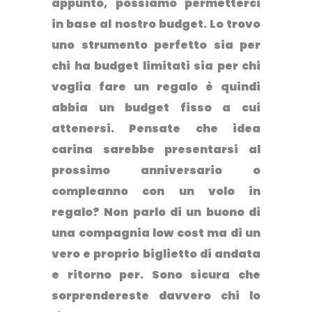
appunto, possiamo permetterci
in base al nostro budget. Lo trovo
uno strumento perfetto sia per
chi ha budget limitati sia per chi
voglia fare un regalo è quindi
abbia un budget fisso a cui
attenersi. Pensate che idea
carina sarebbe presentarsi al
prossimo anniversario o
compleanno con un volo in
regalo? Non parlo di un buono di
una compagnia low cost ma di un
vero e proprio biglietto di andata
e ritorno per. Sono sicura che
sorprendereste davvero chi lo