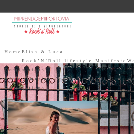
Home
Elisa & Luca
Rock’N’Roll lifestyle Manifesto
W
Destinations
Africa
Americhe
Asia
Europa
Italia
Oceani
Destinations
Africa