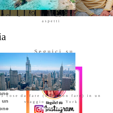
Madagascar: il viaggio che non ti
aspetti
18 Ottobre 2025
ia
Seguici su
Instagram
gli
.
sono
5 cose da fare (o da non fare) in un
o un
viaggio a New York
ione
7 Agosto 2024