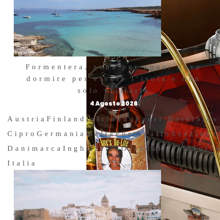
Formentera, zona per zona: dove
dormire per vivere l’isola e non
solo visitarla
4 Agosto 2026
Austria
Finlandia
Irlanda
Paesi Bassi
Slov
Cipro
Germania
Malta
Portogallo
Svezia
Cr
Danimarca
Inghilterra
Olanda
Russia
Turc
Italia