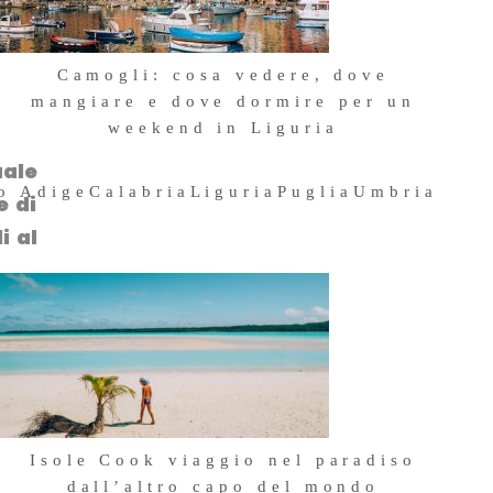
Camogli: cosa vedere, dove
mangiare e dove dormire per un
weekend in Liguria
4 Maggio 2026
uale
to Adige
Calabria
Liguria
Puglia
Umbria
e di
i al
Isole Cook viaggio nel paradiso
dall’altro capo del mondo