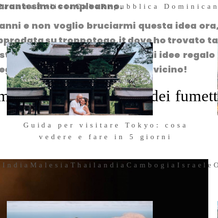
quarantesimo compleanno.
#troppotogo #tbn
Panama
Bolivia
Cuba
Repubblica Dominica
nni e non voglio bruciarmi questa idea ora
approdata su troppotogo.it dove ho trovato t
osto qui la mia personale lista di idee regalo
egliereste? Dai che il 7 ottobre è vicino!
mo amante dei viaggi, dei fumett
Guida per visitare Tokyo: cosa
vedere e fare in 5 giorni
1 Ottobre 2024
a
India
Malesia
Thailandia
Cambogia
Israele