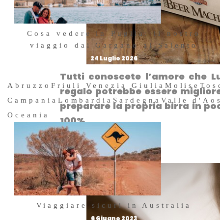
Cosa vedere in Puglia: il nostro
viaggio dal Gargano al Salento
24 Luglio 2026
Tutti conoscete l’amore che Lu
Abruzzo
Friuli Venezia Giulia
Molise
Tos
regalo potrebbe essere miglior
Campania
Lombardia
Sardegna
Valle d'Ao
preparare la propria birra in poc
Oceania
100%.
Cuscino musicale
Viaggiare sicuri in Australia
6 Giugno 2023