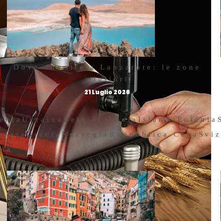
Dove dormire a Lanzarote: le zone
migliori
21 Luglio 2026
enia
Ucraina
Belgio
Francia
Islanda
Polonia
oazia
Grecia
Norvegia
Repubblica Ceca
Svi
hia