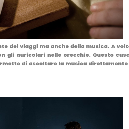
e dei viaggi ma anche della musica. A volt
 gli auricolari nelle orecchie. Questo cus
permette di ascoltare la musica direttamente