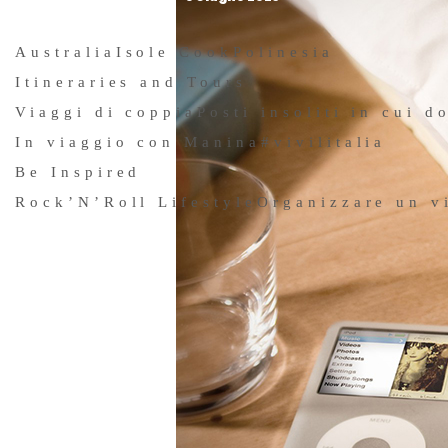
Australia
Isole Cook
Polinesia
Itineraries and Tours
Viaggi di coppia
Posti insoliti in cui d
In viaggio con Manina
#vivilitalia
Be Inspired
Rock’N’Roll Lifestyle
Organizzare un v