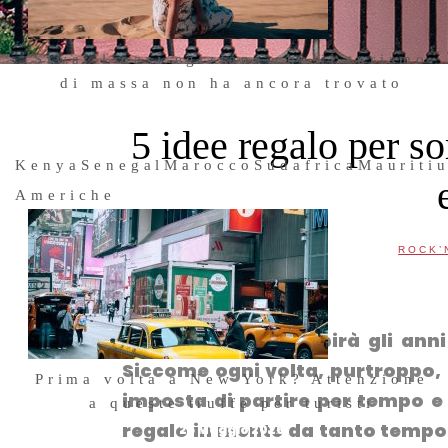
Siwa: l’oasi egiziana che il turismo
di massa non ha ancora trovato
3 Luglio 2026
5 idee regalo per s
Kenya
Senegal
Marocco
Sudafrica
Mauriti
Americhe
ROCK’
Facebook
Twitter
WhatsApp
Telegram
LinkedIn
Luca fra poco compirà gli anni
Siccome ogni volta, purtroppo,
Prima volta a New York? Attenzione
imposta di partire per tempo e 
a queste truffe per turisti
regalo in mente da tanto tempo 
25 Maggio 2026