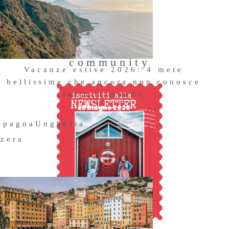
Entra a far
parte della
community
Vacanze estive 2026: 4 mete
bellissime che ancora non conosce
tutto il mondo
23 Giugno 2026
Spagna
Ungheria
zzera