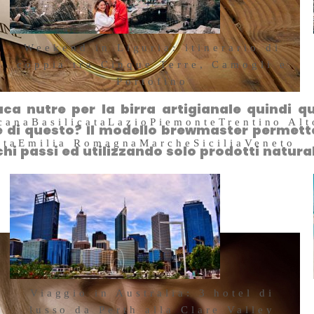
Weekend in Liguria: itinerario di
coppia tra Cinque Terre, Camogli e
Portofino
26 Maggio 2026
ca nutre per la birra artigianale quindi q
cana
Basilicata
Lazio
Piemonte
Trentino Al
e di questo? Il modello brewmaster permett
sta
Emilia Romagna
Marche
Sicilia
Veneto
hi passi ed utilizzando solo prodotti natural
Viaggio in Australia: 3 hotel di
lusso da Perth alla Clare Valley