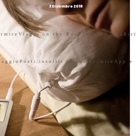
3 Dicembre 2019
ormire
Viaggi on the Road
Terme & Spa
Bir
iaggio
Posti insoliti in cui dormire
App e