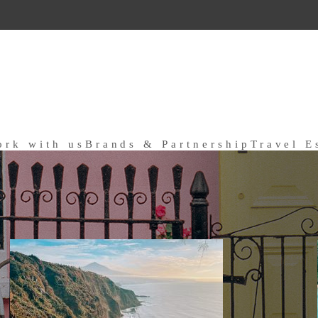
ork with us
Brands & Partnership
Travel E
a