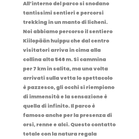
All’interno del parco si snodano
tantissimi sentieri e percorsi
trekking in un manto di licheni.
Noi abbiamo percorso il sentiero
Kiilopään huippu che dal centro
visitatori arriva in cima alla
collina alta 546 m. Si cammina
per 7 km in salita, ma una volta
arrivati sulla vetta lo spettacolo
è pazzesco, gli occhi si riempiono
di immensità e la sensazione è
quella di infinito. Il parco è
famoso anche per la presenza di
orsi, renne e alci. Questo contatto
totale con la natura regala