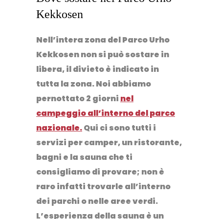
Kekkosen
Nell’intera zona del Parco Urho
Kekkosen non si può sostare in
libera, il divieto è indicato in
tutta la zona. Noi abbiamo
pernottato 2 giorni
nel
campeggio all’interno del parco
nazionale.
Qui ci sono tutti i
servizi per camper, un ristorante,
bagni e la sauna che ti
consigliamo di provare; non è
raro infatti trovarle all’interno
dei parchi o nelle aree verdi.
L’esperienza della sauna è un