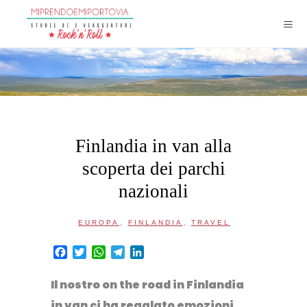
Finlandia in van alla
scoperta dei parchi
nazionali
,
,
EUROPA
FINLANDIA
TRAVEL
Facebook
Twitter
WhatsApp
Telegram
LinkedIn
Il nostro
on the road in Finlandia
in van
ci ha regalato emozioni