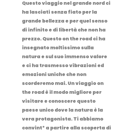
Questo viaggio nel grande nord ci
ha lasciati senza fiato per la
grande bellezza e per quel senso
di infinito e di libertà che non ha
prezzo. Questo on the road ci ha
insegnato moltissimo sulla
natura e sul suo immenso valore
e ci ha trasmesso vibrazioni ed
emozioni uniche che non
scorderemo mai. Un viaggio on
the road è il modo migliore per
visitare e conoscere questo
paese unico dove la natura è la
vera protagonista. Ti abbiamo
convint* a partire alla scoperta di