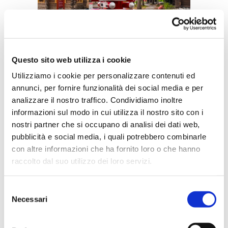
Questo sito web utilizza i cookie
Utilizziamo i cookie per personalizzare contenuti ed
Dopo una serie di scatti ricordo, il
annunci, per fornire funzionalità dei social media e per
nostro viaggio ha proseguito
analizzare il nostro traffico. Condividiamo inoltre
informazioni sul modo in cui utilizza il nostro sito con i
verso il meraviglioso
Parco
nostri partner che si occupano di analisi dei dati web,
Nazionale Pyhä Luosto
. Qui la
pubblicità e social media, i quali potrebbero combinarle
natura è l’unica vera
con altre informazioni che ha fornito loro o che hanno
protagonista, lo sguardo si perde
raccolto dal suo utilizzo dei loro servizi.
davanti all’immensità delle
Selezione
foreste di pini e poi ci sono loro: le
Necessari
del
renne che si trovano ovunque.
consenso
Bisogna prestare infatti molta