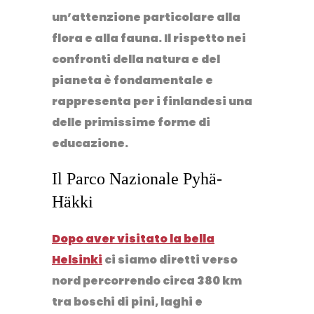
un’attenzione particolare alla
flora e alla fauna. Il rispetto nei
confronti della natura e del
pianeta è fondamentale e
rappresenta per i finlandesi una
delle primissime forme di
educazione.
Il Parco Nazionale Pyhä-
Häkki
Dopo aver visitato la bella
Helsinki
ci siamo diretti verso
nord percorrendo circa 380 km
tra boschi di pini, laghi e