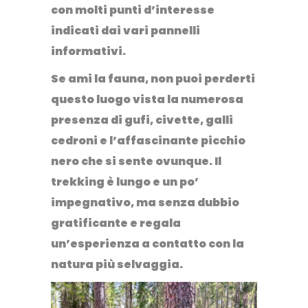
con molti punti d’interesse
indicati dai vari pannelli
informativi.
Se ami la fauna, non puoi perderti
questo luogo vista la numerosa
presenza di gufi, civette, galli
cedroni e l’affascinante picchio
nero che si sente ovunque. Il
trekking è lungo e un po’
impegnativo, ma senza dubbio
gratificante e regala
un’esperienza a contatto con la
natura più selvaggia.