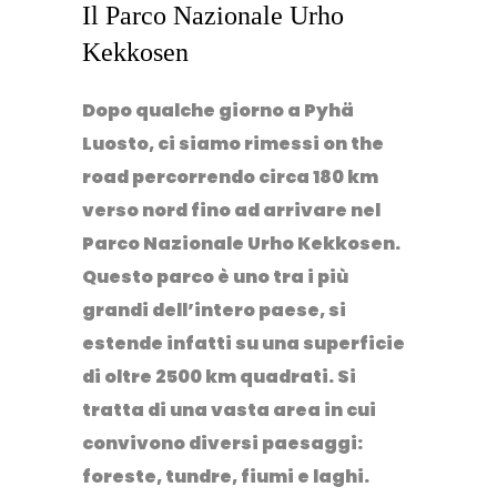
Il Parco Nazionale Urho
Kekkosen
Dopo qualche giorno a Pyhä
Luosto, ci siamo rimessi on the
road percorrendo circa 180 km
verso nord fino ad arrivare nel
Parco Nazionale Urho Kekkosen
.
Questo parco è uno tra i più
grandi dell’intero paese, si
estende infatti su una superficie
di oltre 2500 km quadrati. Si
tratta di una vasta area in cui
convivono diversi paesaggi:
foreste, tundre, fiumi e laghi.