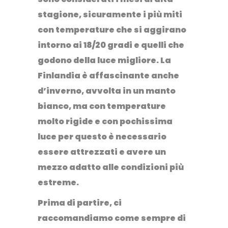
stagione, sicuramente i più miti
con temperature che si aggirano
intorno ai 18/20 gradi e quelli che
godono della luce migliore. La
Finlandia è affascinante anche
d’inverno, avvolta in un manto
bianco, ma con temperature
molto rigide e con pochissima
luce per questo è necessario
essere attrezzati e avere un
mezzo adatto alle condizioni più
estreme.
Prima di partire, ci
raccomandiamo come sempre di