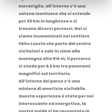
meraviglia, all’interno c’è una
catena montuosa che si estende
per 35 km in lunghezza e si
trovano diversi percorsi. Noi ci
siamo incamminati nel sentiero
Ukko Luosto che parte dal centro
visitatori e sale in cima alla
montagna alta 514 m; il percorso
si snoda per 6,5 km tra panorami
magnifici sul territorio.
All’interno del parco c’è una
miniera di ametista visitabile.
Questa esperienza è stata per noi
interessante ed energetica, la
nostra guida ci ha raccontato la