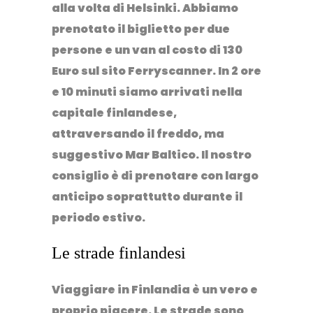
alla volta di Helsinki. Abbiamo
prenotato il biglietto per due
persone e un van al costo di 130
Euro sul sito Ferryscanner. In 2 ore
e 10 minuti siamo arrivati nella
capitale finlandese,
attraversando il freddo, ma
suggestivo Mar Baltico. Il nostro
consiglio è di prenotare con largo
anticipo soprattutto durante il
periodo estivo.
Le strade finlandesi
Viaggiare in Finlandia è un vero e
proprio piacere. Le strade sono