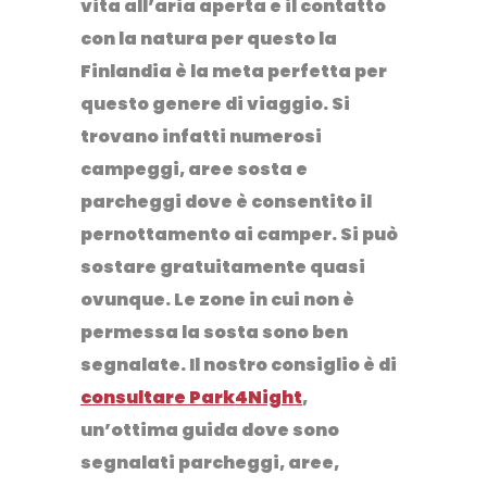
vita all’aria aperta e il contatto
con la natura per questo la
Finlandia è la meta perfetta per
questo genere di viaggio. Si
trovano infatti numerosi
campeggi, aree sosta e
parcheggi dove è consentito il
pernottamento ai camper. Si può
sostare gratuitamente quasi
ovunque. Le zone in cui non è
permessa la sosta sono ben
segnalate. Il nostro consiglio è di
consultare
Park4Night
,
un’ottima guida dove sono
segnalati parcheggi, aree,