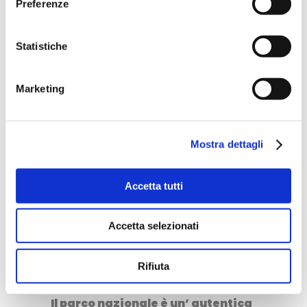
Preferenze
attenzione quando si viaggia con
il proprio mezzo perché le renne
Statistiche
sbucano da ogni dove e
attraversano le strade quando
Marketing
meno te lo aspetti. Ricorda sono
loro ad avere la precedenza.
Mostra dettagli
Accetta tutti
Accetta selezionati
Rifiuta
Il parco nazionale è un’ autentica