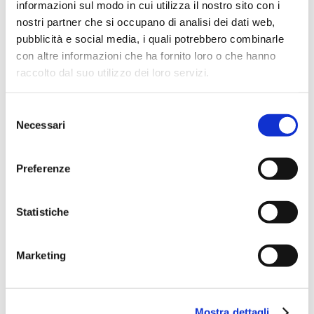
informazioni sul modo in cui utilizza il nostro sito con i
nostri partner che si occupano di analisi dei dati web,
pubblicità e social media, i quali potrebbero combinarle
con altre informazioni che ha fornito loro o che hanno
raccolto dal suo utilizzo dei loro servizi.
Finalmente anche una inguaribile
Selezione
smemorata come me non dovrà
Necessari
del
più temere di perdere cose
consenso
importanti in viaggio!
Preferenze
Disclamer: questo articolo è stato
scritto in collaborazione con Stikets
Statistiche
ma come sempre le opinioni
espresse in questo post sono frutto
Marketing
della nostra reale esperienza di
viaggio.
Mostra dettagli