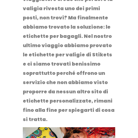
valigia rivesta uno dei primi
posti, non trovi?
Ma finalmente
abbiamo trovato la soluzione: le
etichette per bagagli
. Nel nostro
ultimo viaggio abbiamo provato
le etichette per valigie di Stikets
e ci siamo trovati benissimo
soprattutto perché offrono un
servizio che non abbiamo visto
proporre da nessun altro sito di
etichette personalizzate, rimani
fino alla fine per spiegarti di cosa
si tratta.