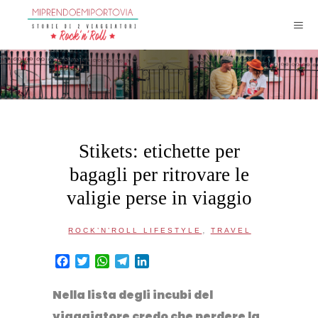
Stikets: etichette per
bagagli per ritrovare le
valigie perse in viaggio
,
ROCK’N’ROLL LIFESTYLE
TRAVEL
Facebook
Twitter
WhatsApp
Telegram
LinkedIn
Nella lista degli incubi del
viaggiatore credo che perdere la