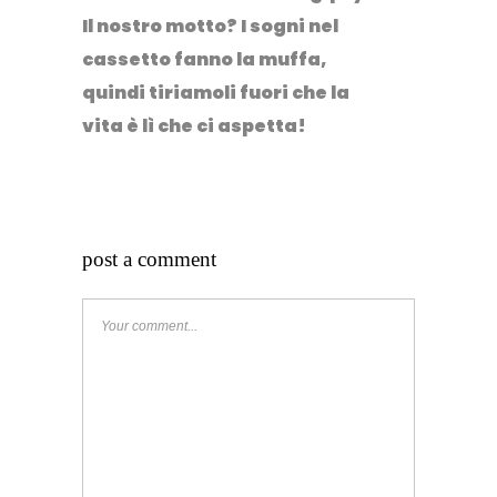
Il nostro motto? I sogni nel
cassetto fanno la muffa,
quindi tiriamoli fuori che la
vita è lì che ci aspetta!
post a comment