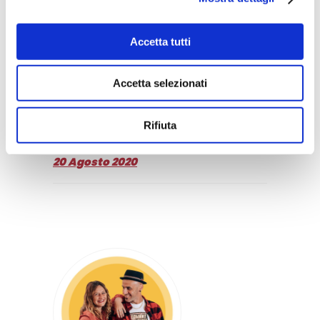
Facebook
Twitter
WhatsApp
Telegram
LinkedIn
Accetta tutti
0
0
Accetta selezionati
Rifiuta
ELISA E LUCA
20 Agosto 2020