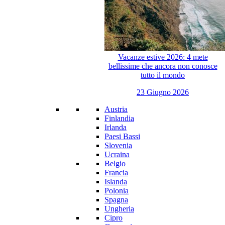
Vacanze estive 2026: 4 mete
bellissime che ancora non conosce
tutto il mondo
23 Giugno 2026
Austria
Finlandia
Irlanda
Paesi Bassi
Slovenia
Ucraina
Belgio
Francia
Islanda
Polonia
Spagna
Ungheria
Cipro