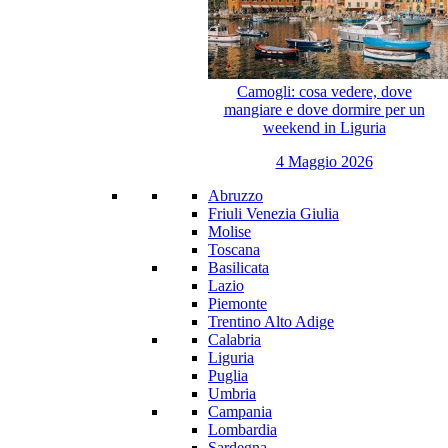
Camogli: cosa vedere, dove
mangiare e dove dormire per un
weekend in Liguria
4 Maggio 2026
Abruzzo
Friuli Venezia Giulia
Molise
Toscana
Basilicata
Lazio
Piemonte
Trentino Alto Adige
Calabria
Liguria
Puglia
Umbria
Campania
Lombardia
Sardegna