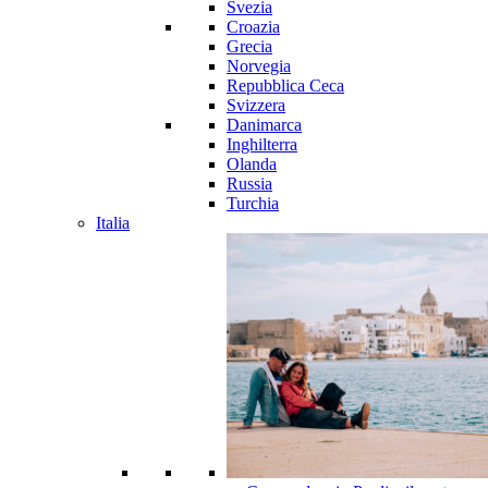
Svezia
Croazia
Grecia
Norvegia
Repubblica Ceca
Svizzera
Danimarca
Inghilterra
Olanda
Russia
Turchia
Italia