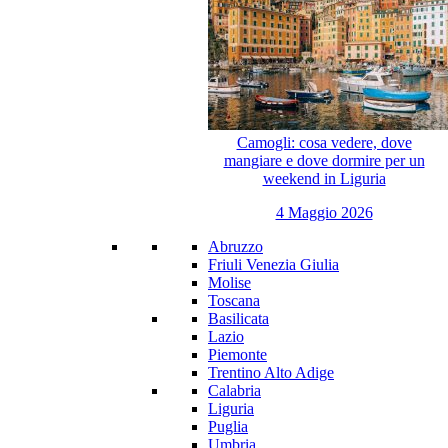
Camogli: cosa vedere, dove
mangiare e dove dormire per un
weekend in Liguria
4 Maggio 2026
Abruzzo
Friuli Venezia Giulia
Molise
Toscana
Basilicata
Lazio
Piemonte
Trentino Alto Adige
Calabria
Liguria
Puglia
Umbria