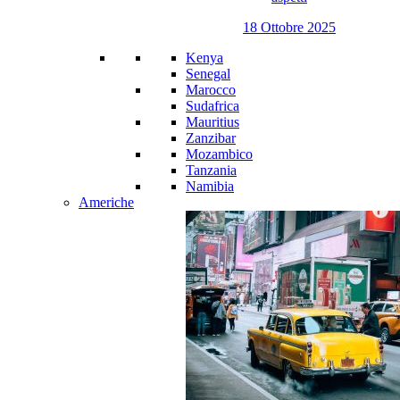
18 Ottobre 2025
Kenya
Senegal
Marocco
Sudafrica
Mauritius
Zanzibar
Mozambico
Tanzania
Namibia
Americhe