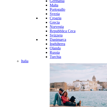
Germania
Malta
Portogallo
Svezia
Croazia
Grecia
Norvegia
Repubblica Ceca
Svizzera
Danimarca
Inghilterra
Olanda
Russia
Turchia
Italia