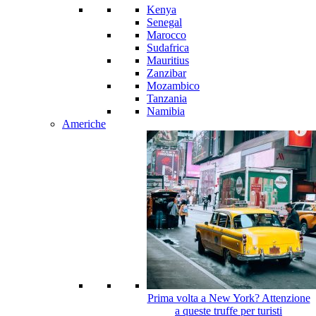
Kenya
Senegal
Marocco
Sudafrica
Mauritius
Zanzibar
Mozambico
Tanzania
Namibia
Americhe
Prima volta a New York? Attenzione
a queste truffe per turisti