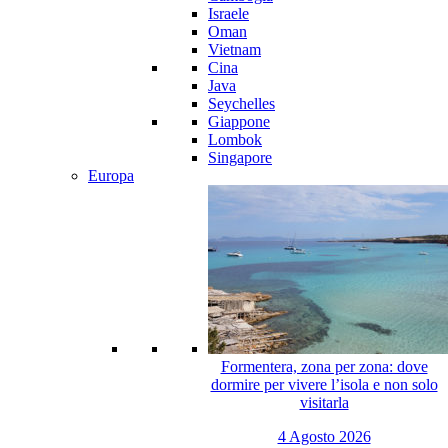
Israele
Oman
Vietnam
Cina
Java
Seychelles
Giappone
Lombok
Singapore
Europa
Formentera, zona per zona: dove
dormire per vivere l’isola e non solo
visitarla
4 Agosto 2026