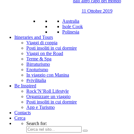
dall’altro capo del mondo
11 Ottobre 2019
Australia
Isole Cook
Polinesia
Itineraries and Tours
Viaggi di coppia
Posti insoliti in cui dormire
Viaggi on the Road
Terme & Spa
Birraturismo
Enoturismo
In viaggio con Manina
#vivilitalia
Be Inspired
Rock’N’Roll Lifestyle
Organizzare un viaggio
Posti insoliti in cui dormire
App e Turismo
Contacts
Cerca
Search for: