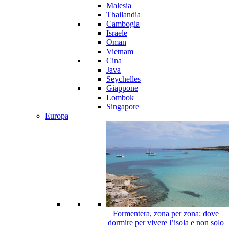
Malesia
Thailandia
Cambogia
Israele
Oman
Vietnam
Cina
Java
Seychelles
Giappone
Lombok
Singapore
Europa
Formentera, zona per zona: dove
dormire per vivere l’isola e non solo