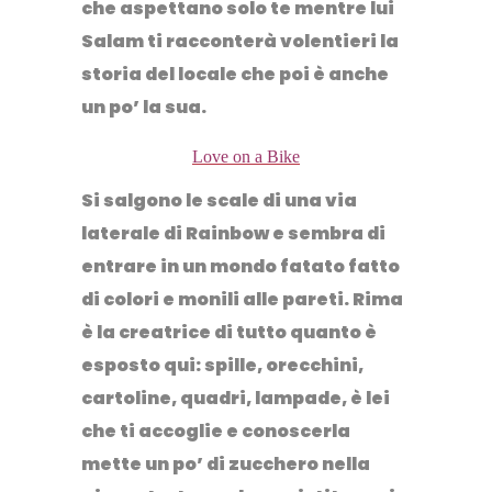
che aspettano solo te mentre lui
Salam ti racconterà volentieri la
storia del locale che poi è anche
un po’ la sua.
Love on a Bike
Si salgono le scale di una via
laterale di Rainbow e sembra di
entrare in un mondo fatato fatto
di colori e monili alle pareti. Rima
è la creatrice di tutto quanto è
esposto qui: spille, orecchini,
cartoline, quadri, lampade, è lei
che ti accoglie e conoscerla
mette un po’ di zucchero nella