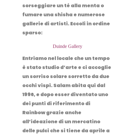
sorseggiare un té alla menta o
fumare una shisha e numerose
gallerie di artisti. Eccoli in ordine
sparso:
Duinde Gallery
Entriamo nel locale che un tempo
è stato studio d’arte e ci accoglie
un sorriso solare sorretto da due
occhi vispi. Salam abita qui dal
1996, e dopo esser diventato uno
dei punti di riferimento di
Rainbow grazie anche
all’ideazione di un mercatino
delle pulci che si tiene da aprile a