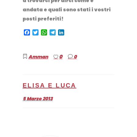
a trovarci per dirci come è
andata e quali sono stati i vostri
posti preferiti!
Facebook
Twitter
WhatsApp
Telegram
LinkedIn
0
Amman
0
ELISA E LUCA
5 Marzo 2013