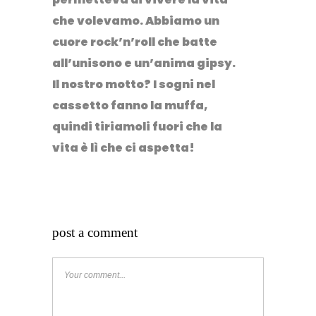
che volevamo. Abbiamo un
cuore rock’n’roll che batte
all’unisono e un’anima gipsy.
Il nostro motto? I sogni nel
cassetto fanno la muffa,
quindi tiriamoli fuori che la
vita è lì che ci aspetta!
post a comment