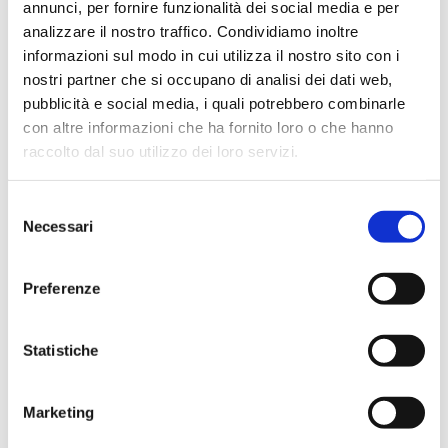
annunci, per fornire funzionalità dei social media e per
renderete conto di ciò che vi
analizzare il nostro traffico. Condividiamo inoltre
aspetta al di là della porta.
informazioni sul modo in cui utilizza il nostro sito con i
nostri partner che si occupano di analisi dei dati web,
Books@café
pubblicità e social media, i quali potrebbero combinarle
con altre informazioni che ha fornito loro o che hanno
Uno dei luoghi trendy in cui ho
raccolto dal suo utilizzo dei loro servizi.
apprezzato una buona shisha
insieme agli amici che mi
Selezione
Necessari
accompagnavano. Una terrazza
del
consenso
su Amman e luci soffuse per un
Preferenze
luogo in cui andare ad incontrare
la gioventù cool di Amman.
Statistiche
Cafè des artistes
Altro luogo interessante in cui
Marketing
fermarsi a bere qualcosa, alle