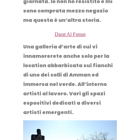
giornata. Io non ho resistito e mi
sono comprata mezzo negozio
ma questa è un’altra storia.
Darat Al Funun
Una galleria d’arte di cui vi
innamorerete anche solo per la
location abbarbicata sui fianchi
di uno dei colli di Amman ed
immersa nel verde. All’interno
artisti al lavoro. Vari gli spazi
espositivi dedicati a diversi
artisti emergenti.