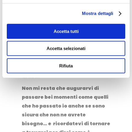
pareti poster che vi potrete
Mostra dettagli
portare a casa e che riproducono
il meglio delle creazioni dei
Accetta tutti
fashion designer più in voga nella
Capitale Giordana, artisti che
Accetta selezionati
giocano sui doppi sensi creati
dall’accostamento di
Rifiuta
riproduzioni famose e lingua
araba.
Non mi resta che augurarvi di
passare bei momenti come quelli
che ho passato io anche se sono
sicura che non ne avrete
bisogno… e ricordatevi di tornare