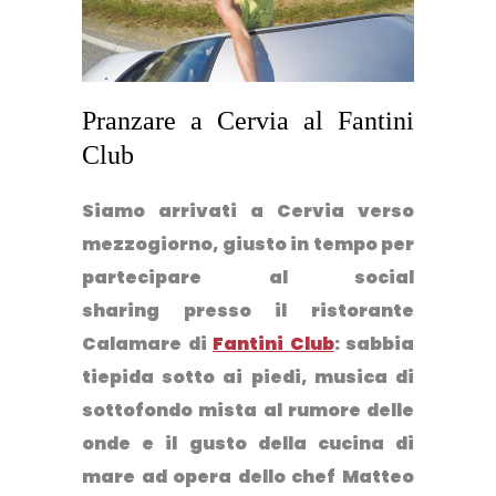
Pranzare a Cervia al Fantini
Club
Siamo arrivati a Cervia verso
mezzogiorno, giusto in tempo per
partecipare al social
sharing presso il ristorante
Calamare di
Fantini Club
: sabbia
tiepida sotto ai piedi, musica di
sottofondo mista al rumore delle
onde e il gusto della cucina di
mare ad opera dello chef Matteo