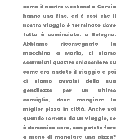
come il nostro weekend a Cervia
hanno una fine, ed è così che il
nostro viaggio è terminato dove
tutto è cominciato: a Bologna.
Abbiamo riconsegnato la
macchina a Mario, ci siamo
scambiati quattro chiacchiere su
come era andato il viaggio e poi
ci siamo avvalsi della sua
gentilezza per un ultimo
consiglio, dove mangiare la
miglior pizza in città. Anche voi
quando tornate da un viaggio, se
è domenica sera, non potete fare
a meno di mangiare una pizza?