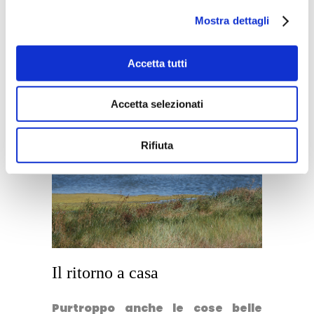
intenti a cercare nell’acqua i
Mostra dettagli
gamberetti che gli donano il loro
tradizionale colore rosa. Ve ne
Accetta tutti
abbiamo parlato
in questo post
,
ricordate?
Accetta selezionati
Rifiuta
Il ritorno a casa
Purtroppo anche le cose belle