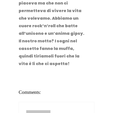
piaceva ma che non ci
permetteva di vivere la vita
che volevamo. Abbiamo un
cuore rock’n’roll che batte
all’unisono e un’anima gipsy.
Il nostro motto? I sogni nel
cassetto fanno la muffa,
quindi tiriamoli fuori che la
vita è lì che ci aspetta!
Comments: