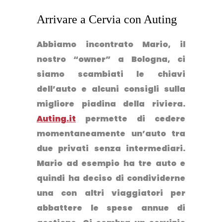
Arrivare a Cervia con Auting
Abbiamo incontrato Mario, il
nostro “
owner
” a Bologna, ci
siamo scambiati le chiavi
dell’auto e alcuni consigli sulla
migliore piadina della riviera.
Auting.it
permette di
cedere
momentaneamente un’auto tra
due privati senza intermediari.
Mario ad esempio ha tre auto e
quindi ha deciso di condividerne
una con altri viaggiatori per
abbattere le spese annue di