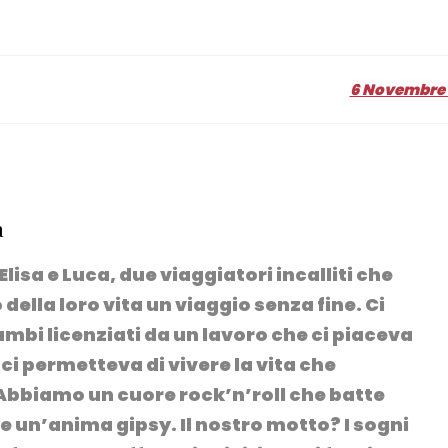
6 Novembre 
a
lisa e Luca, due viaggiatori incalliti che
della loro vita un viaggio senza fine. Ci
mbi licenziati da un lavoro che ci piaceva
ci permetteva di vivere la vita che
bbiamo un cuore rock’n’roll che batte
e un’anima gipsy. Il nostro motto? I sogni