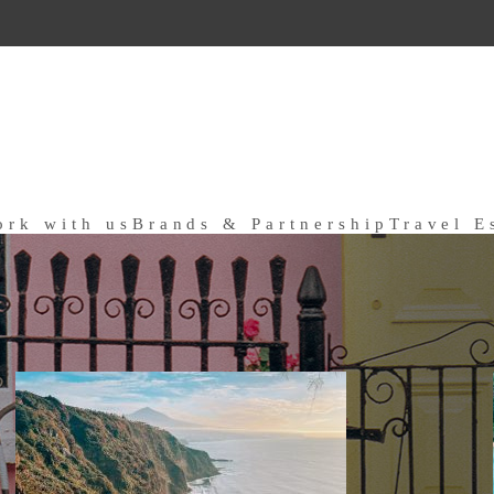
ork with us
Brands & Partnership
Travel E
a