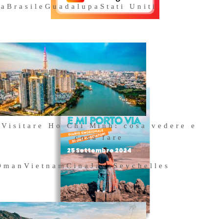
na
Brasile
Guadalupa
Stati Uniti
Acquista il
nostro libro
Visitare Ho Chi Minh: cosa vedere e
cosa fare
25 Settembre 2024
Oman
Vietnam
Cina
Java
Seychelles