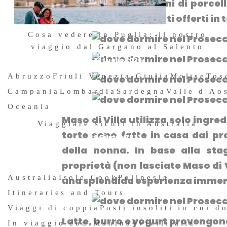
differenza
dai piattini di porcel
ad arrivare ai prodotti offerti in 
Cosa vedere in Puglia: il nostro
viaggio dal Gargano al Salento
24 Luglio 2026
Abruzzo
Friuli Venezia Giulia
Molise
Tos
Campania
Lombardia
Sardegna
Valle d'Ao
Oceania
Maso di Villa utilizza
solo ingred
Viaggiare sicuri in Australia
torte sono fatte in casa dai p
6 Giugno 2023
della nonna. In base alla stag
proprietà (non lasciate Maso di V
Australia
Isole Cook
Polinesia
una splendida esperienza immer
Itineraries and Tours
Viaggi di coppia
Posti insoliti in cui d
Latte, burro e yogurt provengono 
In viaggio con Manina
#vivilitalia