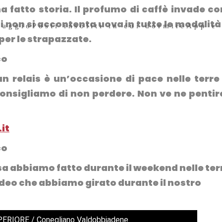
a fatto storia. Il profumo di caffè invade co
i non si accontenta uova in tutte le modalità
iaggio
Posti insoliti in cui dormire
App e
per le strapazzate.
un relais è
un’occasione di pace nelle terre
consigliamo di non perdere. Non ve ne pentir
it
cosa abbiamo fatto durante il weekend nelle ter
video che abbiamo girato durante il nostro
ERIORE / Conegliano Valdobbiadene