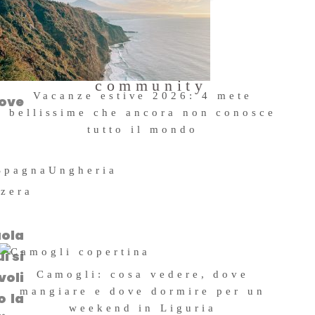
anto
Entra a far
ecco
parte della
community
Vacanze estive 2026: 4 mete
ove
bellissime che ancora non conosce
tutto il mondo
23 Giugno 2026
Spagna
Ungheria
zzera
uola
i si
Camogli: cosa vedere, dove
oli
mangiare e dove dormire per un
o la
weekend in Liguria