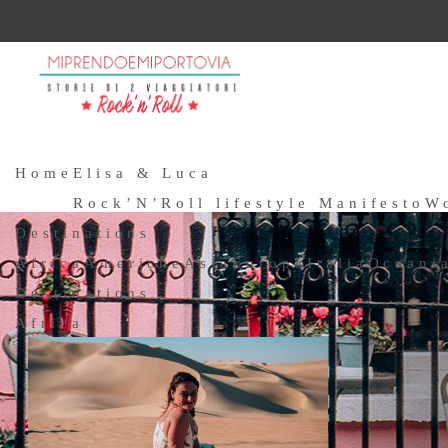
Home
Elisa & Luca
Rock’N’Roll lifestyle Manifesto
W
Destinations
Africa
Americhe
Asia
Europa
Italia
Oceani
Destinations
Africa