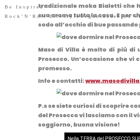
tradizionale moka Bialetti che h
Be Inspired
sua aroma tutta la casa. E per ch
Rock’N’Roll Lifestyle
Organizzare un v
sodo all’occhio di bue passando 
Maso di Villa è molto di più di 
Prosecco
. Un’occasione che vi 
promesso.
Info e contatti:
www.masodivilla.
P.s se siete curiosi di scoprire 
del Prosecco vi lasciamo con il 
soggiorno, buona visione!
Nella TERRA del PROSECCO SUP