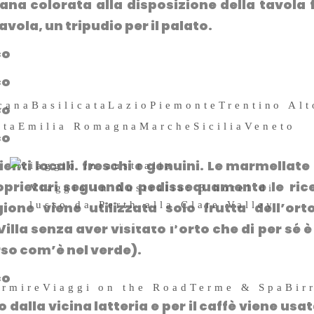
lana colorata alla disposizione della tavola 
tavola, un tripudio per il palato.
cana
Basilicata
Lazio
Piemonte
Trentino Al
sta
Emilia Romagna
Marche
Sicilia
Veneto
ienti locali
. freschi e genuini. Le marmellate 
roprietari seguendo pedissequamente le ric
Viaggio in Australia: 3 hotel di
lusso da Perth alla Clare Valley
ione viene utilizzata solo frutta dell’ort
3 Dicembre 2019
illa senza aver visitato l’orto che di per sé è
so com’è nel verde).
ormire
Viaggi on the Road
Terme & Spa
Bir
dalla vicina latteria e per il caffè viene usat