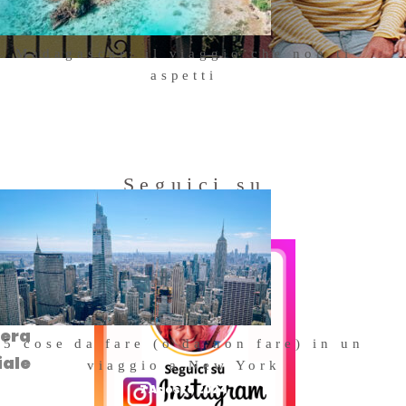
Madagascar: il viaggio che non ti
aspetti
18 Ottobre 2025
Seguici su
Instagram
egue
dera
5 cose da fare (o da non fare) in un
iale
viaggio a New York
7 Agosto 2024