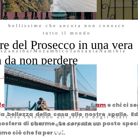
Vacanze estive 2026: 4 mete
bellissime che ancora non conosce
tutto il mondo
re del Prosecco in una vera
23 Giugno 2026
us
Zanzibar
Mozambico
Tanzania
Namibia
a da non perdere
,
,
I IN CUI DORMIRE
TRAVEL
VENETO
foto sul nostro account instagram
e chi ci s
a bellezza della casa alle nostre spalle. E
Cosa chiedono all’arrivo negli Stati
osfera di charme. Se cercate un posto spec
Uniti : guida pratica
mo ciò che fa per voi.
24 Aprile 2026