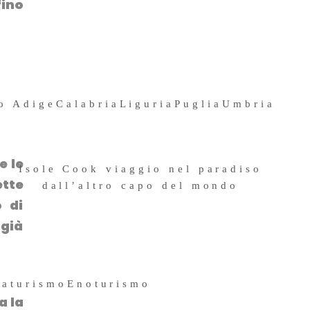
fino
4 Maggio 2026
to Adige
Calabria
Liguria
Puglia
Umbria
e le
Isole Cook viaggio nel paradiso
ette
dall’altro capo del mondo
o di
11 Ottobre 2019
 già
raturismo
Enoturismo
a la