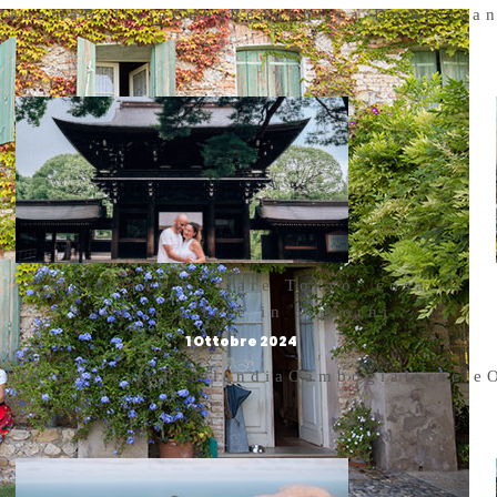
Panama
Bolivia
Cuba
Repubblica Dominica
Guida per visitare Tokyo: cosa
vedere e fare in 5 giorni
1 Ottobre 2024
a
India
Malesia
Thailandia
Cambogia
Israele