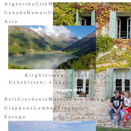
Argentina
Cile
Messico
Bermuda
Colombia
Canada
Hawaii
Uruguay
Asia
Kirghizistan, Kazakistan e
Uzbekistan: viaggio in Asia centrale
30 Giugno 2025
Bali
Giordania
Maldive
Sri Lanka
Birmani
Giappone
Lombok
Singapore
Europa