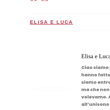
ELISA E LUCA
Elisa e Luc
Ciao siamo E
hanno fatto 
siamo entra
ma che non 
volevamo. A
all’unisono 