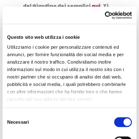
del Giardino dei semplici
qui
. Ti
consigliamo di prenotare per
tempo siccome è spesso pieno
visto il suo enorme successo!
Questo sito web utilizza i cookie
B&B Il Giardino dei Semplici
Utilizziamo i cookie per personalizzare contenuti ed
annunci, per fornire funzionalità dei social media e per
Via San Giacomo, 12
analizzare il nostro traffico. Condividiamo inoltre
12030 Manta (CN)
informazioni sul modo in cui utilizza il nostro sito con i
Tel
.
+393477617987 –
nostri partner che si occupano di analisi dei dati web,
+393409846442
pubblicità e social media, i quali potrebbero combinarle
con altre informazioni che ha fornito loro o che hanno
email:
raccolto dal suo utilizzo dei loro servizi.
info@giardinodeisemplici.eu
Facebook
Twitter
WhatsApp
Telegram
LinkedIn
Selezione
Necessari
del
consenso