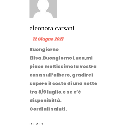
eleonora carsani
12 Giugno 2021
Buongiorno
Elisa,Buongiorno Luca,mi
piace moltissimo la vostra
casa sull’albero, gradirei
sapere il costo di una notte
tra 8/9 luglio,e se c’è
disponibiltà.
Cordiali saluti.
REPLY...