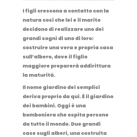
I figli crescono a contatto con la
natura così che lei e il marito
decidono di realizzare uno dei
grandi sogni di uno di loro:
costruire una vera e propria casa
sull’albero
, dove il figlio
maggiore preparerà addirittura
la maturità.
Il nome giardino dei semplici
deriva proprio da qui.
È il giardino
dei bambini.
Oggi è una
bomboniera che ospita persone
da tutto il mondo. Due grandi
case sugli alberi, una costruita