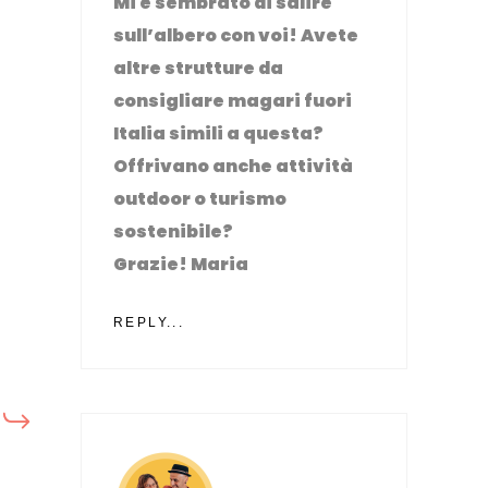
Mi è sembrato di salire
sull’albero con voi! Avete
altre strutture da
consigliare magari fuori
Italia simili a questa?
Offrivano anche attività
outdoor o turismo
sostenibile?
Grazie! Maria
REPLY...