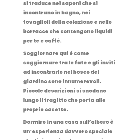
si traduce nei saponi che si
incontrano in bagno, nei
tovaglioli della colazione e nelle
borracce che contengono liquidi
per te e caffè.
Soggiornare qui è come
soggiornare tra le fate e gli inviti
ad incontrarle nel bosco del
giardino sono innumerevoli.
Piccole descrizioni si snodano
lungo il tragitto che porta alle
proprie casette.
Dormire in una casa sull’albero
è
un’esperienza davvero speciale