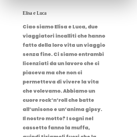
Elisa e Luca
Ciao siamo Elisa e Luca, due
viaggiatori incalliti che hanno
fatto della loro vita un viaggio
senza fine. Ci siamo entrambi
licenziati da un lavoro che ci
piaceva ma che non ci
permetteva di vivere la vita
che volevamo. Abbiamo un
cuore rock’n’roll che batte
all’unisono e un’anima gipsy.
Il nostro motto? I sogni nel
cassetto fanno la muffa,
quindi tiriamoli fuori che la