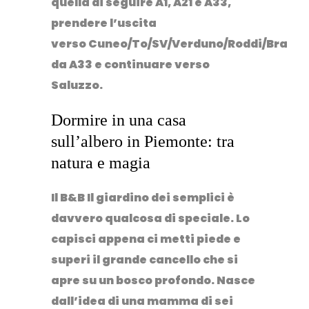
quella di s
eguire
A1
,
A21
e
A33,
prendere
l’uscita
verso
Cuneo
/
To
/
SV
/
Verduno
/
Roddi
/
Bra
da
A33 e continuare verso
Saluzzo.
Dormire in una casa
sull’albero in Piemonte: tra
natura e magia
Il
B&B Il giardino dei semplici
è
davvero qualcosa di speciale. Lo
capisci appena ci metti piede e
superi il grande cancello che si
apre su un bosco profondo. Nasce
dall’idea di una mamma di sei