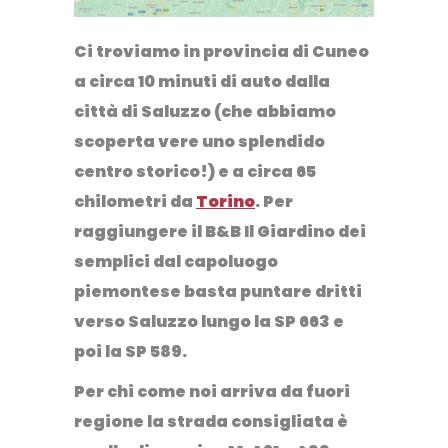
Ci troviamo in provincia di Cuneo
a circa 10 minuti di auto dalla
città di
Saluzzo
(che abbiamo
scoperta vere uno splendido
centro storico!) e a circa 65
chilometri da
Torino
. Per
raggiungere il B&B Il Giardino dei
semplici dal capoluogo
piemontese basta puntare dritti
verso Saluzzo lungo la SP 663 e
poi la SP 589.
Per chi come noi arriva da fuori
regione la strada consigliata è