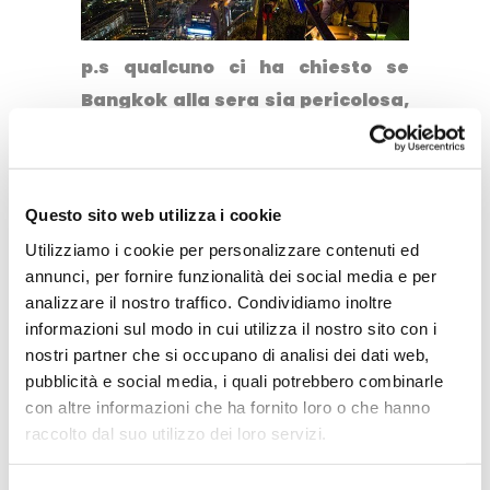
p.s qualcuno ci ha chiesto se
Bangkok alla sera sia pericolosa
,
come sempre la nostra risposta è
una sola: usate il buonsenso e
vedrete che andrà tutto bene.
Questo sito web utilizza i cookie
Delle mie tre volte a Bangkok non
Utilizziamo i cookie per personalizzare contenuti ed
ho mai avuto, e sottolineo mai,
annunci, per fornire funzionalità dei social media e per
paura che potesse succedermi
analizzare il nostro traffico. Condividiamo inoltre
qualcosa di brutto. I thailandesi
informazioni sul modo in cui utilizza il nostro sito con i
nostri partner che si occupano di analisi dei dati web,
sono un popolo gentile non mi
pubblicità e social media, i quali potrebbero combinarle
stancherò mai di dirlo.
con altre informazioni che ha fornito loro o che hanno
raccolto dal suo utilizzo dei loro servizi.
p.p.s se siete alla ricerca di altri
articoli sulla Thailandia a
questo