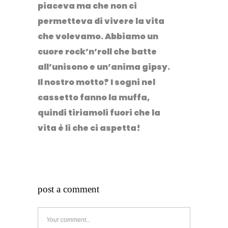
piaceva ma che non ci
permetteva di vivere la vita
che volevamo. Abbiamo un
cuore rock’n’roll che batte
all’unisono e un’anima gipsy.
Il nostro motto? I sogni nel
cassetto fanno la muffa,
quindi tiriamoli fuori che la
vita è lì che ci aspetta!
post a comment