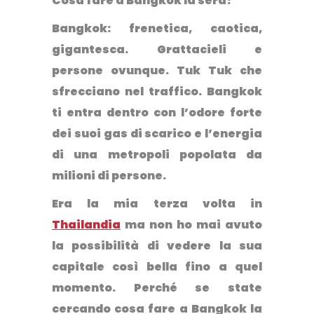
Cosa fare a Bangkok la sera?
Bangkok: frenetica, caotica,
gigantesca
. Grattacieli e
persone ovunque. Tuk Tuk che
sfrecciano nel traffico. Bangkok
ti entra dentro con l’odore forte
dei suoi gas di scarico e l’energia
di una metropoli popolata da
milioni di persone.
Era la mia terza volta in
Thailandia
ma non ho mai avuto
la possibilità di vedere la sua
capitale così bella fino a quel
momento. Perché se state
cercando
cosa fare a Bangkok la