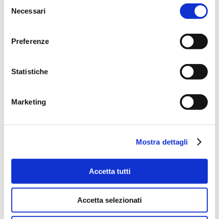
Selezione
link
trovate tutti i post che
Necessari
del
abbiamo scritto su questo paese
consenso
e promettiamo, ne arriveranno
Preferenze
presto anche altri.
Facebook
Twitter
WhatsApp
Telegram
LinkedIn
Statistiche
Marketing
0
0
Mostra dettagli
ELISA E LUCA
Accetta tutti
11 Dicembre 2018
Accetta selezionati