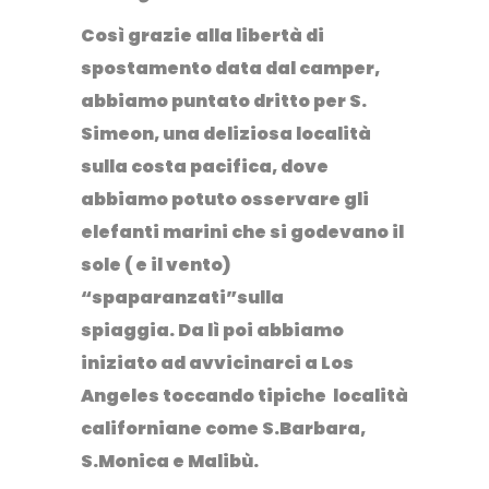
Così grazie alla libertà di
spostamento data dal camper,
abbiamo puntato dritto per S.
Simeon, una deliziosa località
sulla costa pacifica, dove
abbiamo potuto osservare gli
elefanti marini che si godevano il
sole ( e il vento)
“spaparanzati”sulla
spiaggia. Da lì poi abbiamo
iniziato ad avvicinarci a Los
Angeles toccando tipiche località
californiane come S.Barbara,
S.Monica e Malibù.