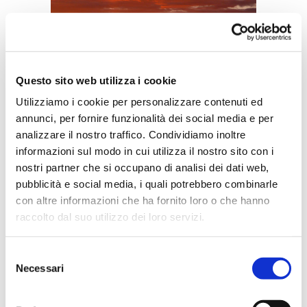
Questo sito web utilizza i cookie
Utilizziamo i cookie per personalizzare contenuti ed
annunci, per fornire funzionalità dei social media e per
analizzare il nostro traffico. Condividiamo inoltre
alba sul Grand Canyon
informazioni sul modo in cui utilizza il nostro sito con i
nostri partner che si occupano di analisi dei dati web,
Al contrario la California non è
pubblicità e social media, i quali potrebbero combinarle
assolutamente calda ad agosto,
con altre informazioni che ha fornito loro o che hanno
qui le temperature variano dai
raccolto dal suo utilizzo dei loro servizi.
22/23° ai 29/30°, con un po di
escursione termica dal giorno
Selezione
Necessari
alla notte. Tanto è vero che in
del
consenso
alcuni posti abbiamo dovuto