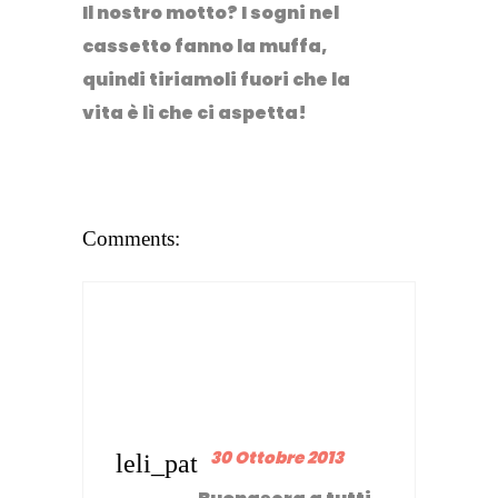
Il nostro motto? I sogni nel
cassetto fanno la muffa,
quindi tiriamoli fuori che la
vita è lì che ci aspetta!
Comments:
30 Ottobre 2013
leli_pat