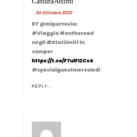
CatturaAttimi
30 Ottobre 2013
RT @miportovia:
#Viaggio #ontheroad
negli #StatiUniti in
camper
https://t.co/F7ulFIZCs4
#specialguestmercoledì
REPLY...