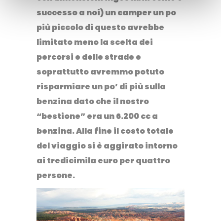
successo a noi) un camper un po
più piccolo di questo avrebbe
limitato meno la scelta dei
percorsi e delle strade e
soprattutto avremmo potuto
risparmiare un po’ di più sulla
benzina dato che il nostro
“bestione” era un 6.200 cc a
benzina. Alla fine il costo totale
del viaggio si è aggirato intorno
ai tredicimila euro per quattro
persone.