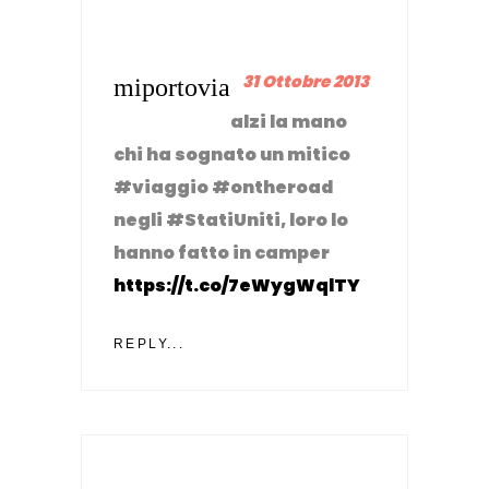
31 Ottobre 2013
miportovia
alzi la mano
chi ha sognato un mitico
#viaggio #ontheroad
negli #StatiUniti, loro lo
hanno fatto in camper
https://t.co/7eWygWqlTY
REPLY...