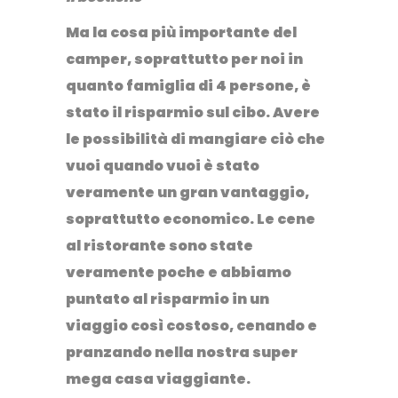
Ma la cosa più importante del
camper, soprattutto per noi in
quanto famiglia di 4 persone, è
stato il
risparmio sul cibo
. Avere
le possibilità di mangiare ciò che
vuoi quando vuoi è stato
veramente un gran vantaggio,
soprattutto economico. Le cene
al ristorante sono state
veramente poche e abbiamo
puntato al risparmio in un
viaggio così costoso, cenando e
pranzando nella nostra super
mega casa viaggiante.