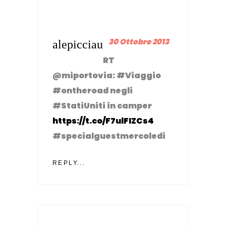
30 Ottobre 2013
alepicciau
RT
@miportovia: #Viaggio
#ontheroad negli
#StatiUniti in camper
https://t.co/F7ulFIZCs4
#specialguestmercoledì
REPLY...