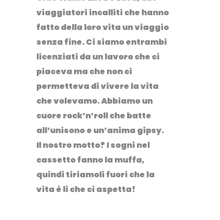
viaggiatori incalliti che hanno
fatto della loro vita un viaggio
senza fine. Ci siamo entrambi
licenziati da un lavoro che ci
piaceva ma che non ci
permetteva di vivere la vita
che volevamo. Abbiamo un
cuore rock’n’roll che batte
all’unisono e un’anima gipsy.
Il nostro motto? I sogni nel
cassetto fanno la muffa,
quindi tiriamoli fuori che la
vita è lì che ci aspetta!