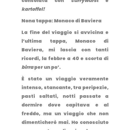
consolata con
currywurst
e
kartoffel!
Nona tappa: Monaco di Baviera
La fine del viaggio si avvicina e
l’ultima tappa, Monaco di
Baviera, mi lascia con tanti
ricordi, la febbre a 40 e scorta di
birra
per un po’.
È stato un viaggio veramente
intenso, stancante, tra peripezie,
pasti saltati, notti passate a
dormire dove capitava e al
freddo, ma un viaggio che non
dimenticherò mai. Ho conosciuto