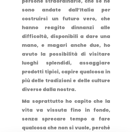
persone straordinarie, che se ne
sono andate dall’Italia per
costruirsi un futuro vero, che
hanno reagito dinnanzi alle
difficoltà, disponibili a dare una
mano, e magari anche due, ho
avuto la possibilità di visitare
luoghi splendidi, assaggiare
prodotti tipici, capire qualcosa in
più delle tradizioni e delle culture
diverse dalla nostra.
Ma soprattutto
ho capito che la
vita va vissuta fino in fondo,
senza sprecare tempo a fare
qualcosa che non si vuole
, perchè