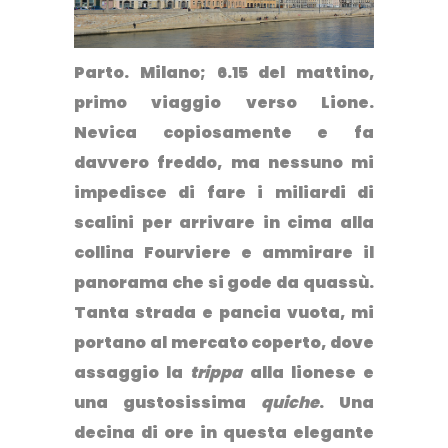
Parto. Milano; 6.15 del mattino,
primo viaggio verso Lione.
Nevica copiosamente e fa
davvero freddo, ma nessuno mi
impedisce di fare i miliardi di
scalini per arrivare
in cima alla
collina Fourviere
e ammirare il
panorama che si gode da quassù.
Tanta strada e pancia vuota, mi
portano al mercato coperto, dove
assaggio la
trippa
alla lionese e
una gustosissima
quiche
. Una
decina di ore in questa elegante