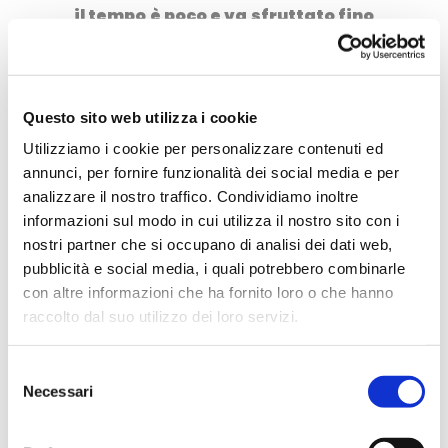
il tempo è poco e va sfruttato fino
all’ultima goccia. Ho due grandi
passioni: i viaggi e il cibo, così,
poco fa, ho iniziato a scrivere dei
Questo sito web utilizza i cookie
miei percorsi alla scoperta delle
Utilizziamo i cookie per personalizzare contenuti ed
tradizioni culinarie e ho anche
annunci, per fornire funzionalità dei social media e per
deciso di compiere una scelta
analizzare il nostro traffico. Condividiamo inoltre
informazioni sul modo in cui utilizza il nostro sito con i
importante. Il mio desiderio è
nostri partner che si occupano di analisi dei dati web,
quello di compiere un viaggio
pubblicità e social media, i quali potrebbero combinarle
intorno al mondo, provando lavori
con altre informazioni che ha fornito loro o che hanno
che magari ancora non conosco,
raccolto dal suo utilizzo dei loro servizi.
imparando lingue nuove,
Selezione
conoscendo persone che
Necessari
del
sicuramente avranno qualcosa
consenso
da insegnarmi, assaggiando