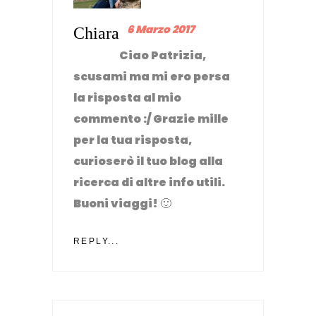
6 Marzo 2017
Chiara
Ciao Patrizia,
scusami ma mi ero persa
la risposta al mio
commento :/ Grazie mille
per la tua risposta,
curioserò il tuo blog alla
ricerca di altre info utili.
Buoni viaggi! 🙂
REPLY...