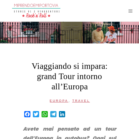
Viaggiando si impara:
grand Tour intorno
all’Europa
,
EUROPA
TRAVEL
Facebook
Twitter
WhatsApp
Telegram
LinkedIn
Avete mai pensato ad un tour
dell’Europa in autobus? Oggi sul