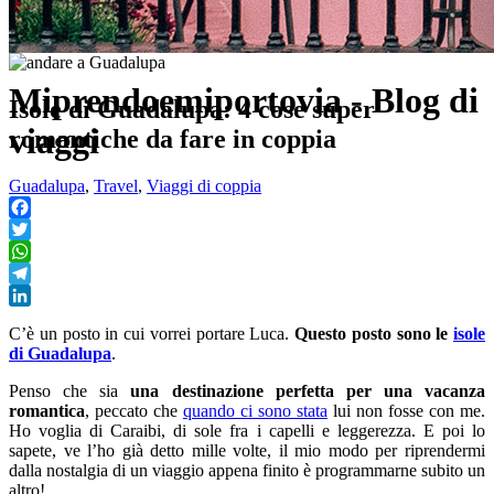
Miprendoemiportovia - Blog di
Isole di Guadalupa: 4 cose super
viaggi
romantiche da fare in coppia
Guadalupa
,
Travel
,
Viaggi di coppia
Facebook
Twitter
WhatsApp
Telegram
LinkedIn
C’è un posto in cui vorrei portare Luca.
Questo posto sono le
isole
di Guadalupa
.
Penso che sia
una destinazione perfetta per una vacanza
romantica
, peccato che
quando ci sono stata
lui non fosse con me.
Ho voglia di Caraibi, di sole fra i capelli e leggerezza. E poi lo
sapete, ve l’ho già detto mille volte, il mio modo per riprendermi
dalla nostalgia di un viaggio appena finito è programmarne subito un
altro!