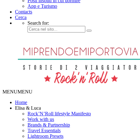
Posti insoliti in cui dormire
App e Turismo
Contacts
Cerca
Search for:
MENU
MENU
Home
Elisa & Luca
Rock’N’Roll lifestyle Manifesto
Work with us
Brands & Partnership
Travel Essentials
Lightroom Presets