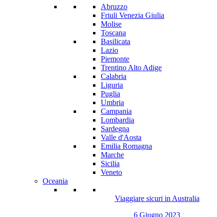
Abruzzo
Friuli Venezia Giulia
Molise
Toscana
Basilicata
Lazio
Piemonte
Trentino Alto Adige
Calabria
Liguria
Puglia
Umbria
Campania
Lombardia
Sardegna
Valle d'Aosta
Emilia Romagna
Marche
Sicilia
Veneto
Oceania
Viaggiare sicuri in Australia
6 Giugno 2023