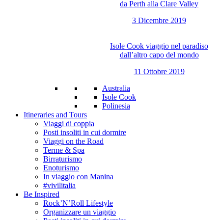
da Perth alla Clare Valley
3 Dicembre 2019
Isole Cook viaggio nel paradiso
dall’altro capo del mondo
11 Ottobre 2019
Australia
Isole Cook
Polinesia
Itineraries and Tours
Viaggi di coppia
Posti insoliti in cui dormire
Viaggi on the Road
Terme & Spa
Birraturismo
Enoturismo
In viaggio con Manina
#vivilitalia
Be Inspired
Rock’N’Roll Lifestyle
Organizzare un viaggio