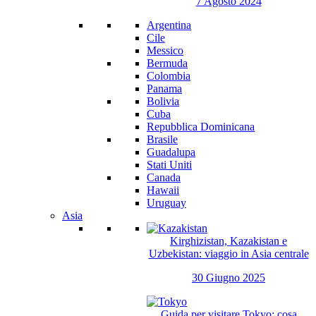
7 Agosto 2024
Argentina
Cile
Messico
Bermuda
Colombia
Panama
Bolivia
Cuba
Repubblica Dominicana
Brasile
Guadalupa
Stati Uniti
Canada
Hawaii
Uruguay
Asia
Kirghizistan, Kazakistan e
Uzbekistan: viaggio in Asia centrale
30 Giugno 2025
Guida per visitare Tokyo: cosa