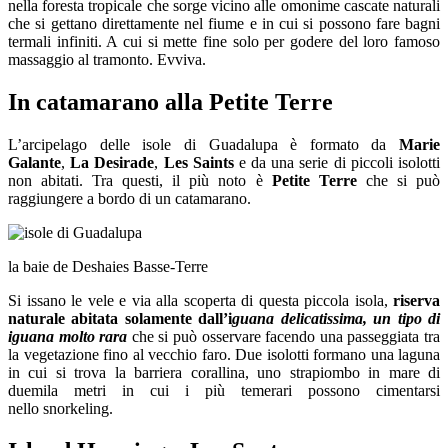
nella foresta tropicale che sorge vicino alle omonime cascate naturali
che si gettano direttamente nel fiume e in cui si possono fare bagni
termali infiniti. A cui si mette fine solo per godere del loro famoso
massaggio al tramonto. Evviva.
In catamarano alla Petite Terre
L’arcipelago delle isole di Guadalupa è formato da
M
arie
Galante
,
La Desirade
,
Les Saint
s
e
da
una serie di piccoli isolotti
non abitati. Tra questi, il più noto è
Petite Terre
che si può
raggiungere a bordo di un catamarano.
la baie de Deshaies Basse-Terre
Si issano le vele e via alla scoperta di questa piccola isola,
riserva
naturale abitata solamente dall’i
guana delicatissima, un tipo di
iguana molto rara
che si può osservare facendo una passeggiata tra
la vegetazione fino al vecchio faro. Due isolotti formano una laguna
in cui si trova la barriera corallina, uno strapiombo in mare di
duemila metri in cui i più temerari possono cimentarsi
nello snorkeling.