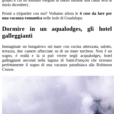
gospel a cui ho assistito eseguiti in bikini durante una calda sera di
inizio dicembre) .
Pronti a (ri)partire con noi? Vediamo allora le
4 cose da fare per
una vacanza romantica
nelle isole di Guadalupa.
Dormire in un aqualodges, gli hotel
galleggianti
Immaginate un bungalows sul mare con cucina attrezzata, salotto,
terrazza, due camere affacciate su di un mare turchese. Non è un
sogno, è realtà e la si può vivere negli acqualodges, hotel
galleggianti ancorati nella laguna di Saint-François che ricreano
perfettamente il sogno di una vacanza paradisiaca alla Robinson
Crusoe.