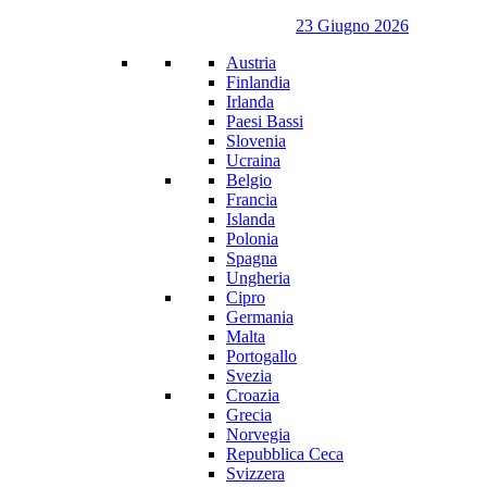
23 Giugno 2026
Austria
Finlandia
Irlanda
Paesi Bassi
Slovenia
Ucraina
Belgio
Francia
Islanda
Polonia
Spagna
Ungheria
Cipro
Germania
Malta
Portogallo
Svezia
Croazia
Grecia
Norvegia
Repubblica Ceca
Svizzera