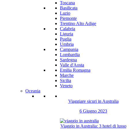
Toscana
Basilicata
Lazio
Piemonte
Trentino Alto Adige
Calabria
Liguria
Puglia
Umbria
Campania
Lombardia
Sardegna
Valle d'Aosta
Emilia Romagna
Marche
Sicilia
Veneto
Oceania
Viaggiare sicuri in Australia
6 Giugno 2023
Viaggio in Australia: 3 hotel di lusso