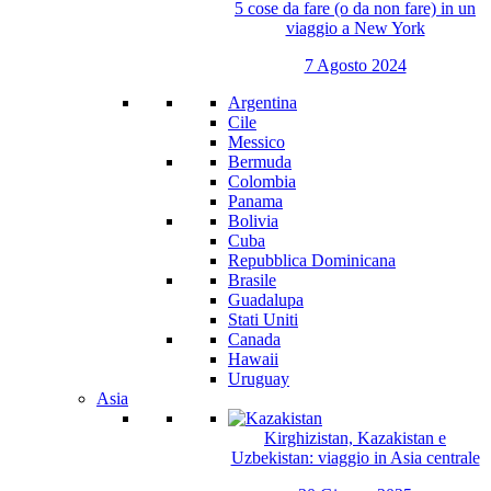
5 cose da fare (o da non fare) in un
viaggio a New York
7 Agosto 2024
Argentina
Cile
Messico
Bermuda
Colombia
Panama
Bolivia
Cuba
Repubblica Dominicana
Brasile
Guadalupa
Stati Uniti
Canada
Hawaii
Uruguay
Asia
Kirghizistan, Kazakistan e
Uzbekistan: viaggio in Asia centrale