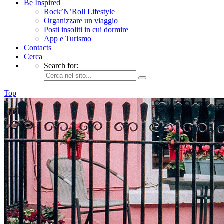
Be Inspired
Rock’N’Roll Lifestyle
Organizzare un viaggio
Posti insoliti in cui dormire
App e Turismo
Contacts
Cerca
Search for:
Top