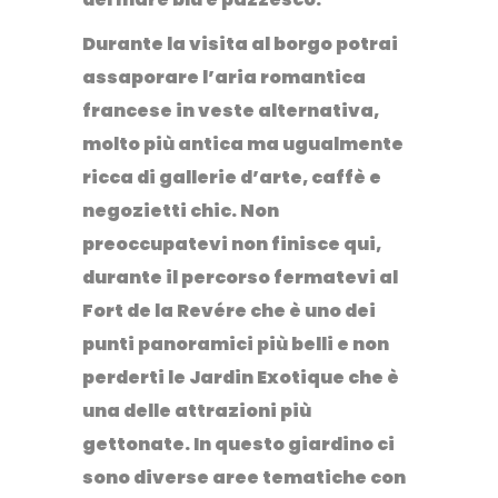
Durante la visita al borgo potrai
assaporare l’aria romantica
francese in veste alternativa,
molto più antica ma ugualmente
ricca di gallerie d’arte, caffè e
negozietti chic. Non
preoccupatevi non finisce qui,
durante il percorso fermatevi al
Fort de la Revére che è uno dei
punti panoramici più belli e non
perderti le Jardin Exotique che è
una delle attrazioni più
gettonate. In questo giardino ci
sono diverse aree tematiche con