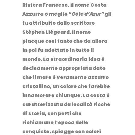
Riviera Francese, il nome Costa
Azzurra o meglio “
Côte d’Azur”
gli
fu attribuito dallo scrittore
Stéphen Liégeard. Il nome
piacque così tanto che da allora
in poi fu adottato in tutto il
mondo. La straordinaria idea è
decisamente appropriata dato
che il mare è veramente azzurro
cristallino, un colore che farebbe
innamorare chiunque. La costa è
caratterizzata da località ricche
di storia, con porti che
richiamano l’epoca delle
conquiste, spiagge con colori