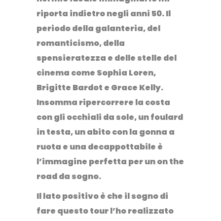
riporta indietro negli anni 50. Il
periodo della galanteria, del
romanticismo, della
spensieratezza e delle stelle del
cinema come Sophia Loren,
Brigitte Bardot e Grace Kelly.
Insomma ripercorrere la costa
con gli occhiali da sole, un foulard
in testa, un abito con la gonna a
ruota e una decappottabile è
l’immagine perfetta per un on the
road da sogno.
Il lato positivo è che il sogno di
fare questo tour l’ho realizzato