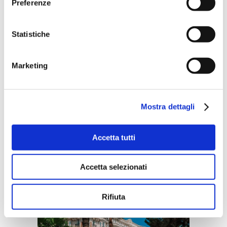
parcheggiati numerosi yacht.
Preferenze
Le bateaux Verts
Statistiche
Disponibile tra aprile e
settembre, si tratta di gite in
Marketing
barca per visitare la ‘baia delle
stelle’, ovvero tutte le ville più
inaccessibili di personaggi
Mostra dettagli
famosi.
Accetta tutti
Cannes
Accetta selezionati
Rifiuta