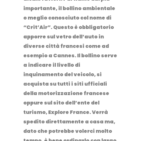
importante, il bollino ambientale
o meglio conosciuto col nome di
“Crit’Air”. Questo è obbligatorio
apporre sul vetro dell’auto in
diverse città francesi come ad
esempio a Cannes. Il bollino serve
a indicare il livello di
inquinamento del veicolo, si
acquista su tutti i siti ufficiali
della motorizzazione francese
oppure sul sito dell’ente del
turismo, Explore France. Verrà
spedito direttamente a casa ma,
dato che potrebbe volerci molto
tempo, è bene ordinarlo con largo