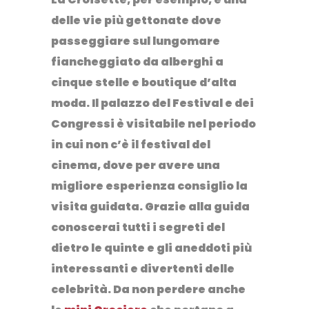
delle vie più gettonate dove
passeggiare sul lungomare
fiancheggiato da alberghi a
cinque stelle e boutique d’alta
moda. Il palazzo del Festival e dei
Congressi è visitabile nel periodo
in cui non c’è il festival del
cinema, dove per avere una
migliore esperienza consiglio la
visita guidata. Grazie alla guida
conoscerai tutti i segreti del
dietro le quinte e gli aneddoti più
interessanti e divertenti delle
celebrità. Da non perdere anche