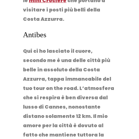
le
mini Crociere
che portano a
visitare i posti più belli della
Costa Azzurra.
Antibes
Qui ci ho lasciato il cuore,
secondo me è una delle città più
belle in assoluto della Costa
Azzurra, tappa immancabile del
tuo tour on the road. L’atmosfera
che si respira è ben diversa dal
lusso di Cannes, nonostante
distano solamente 12 km. Il mio
amore per la città è dovuto al
fatto che mantiene tuttora la