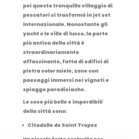
poi questo tranquillo villaggio di
pescatori si trasformò in jet set
internazionale. Nonostante gli
yacht e le ville di lusso, la parte
più antica della città è
straordinariamente
affascinante, fatta di
edifici di
pietra color miele, zone con
paesaggi immersi nei vigneti e
spiagge paradisiache
.
Le cose più belle e imperdibili
della città sono:
Citadelle de Saint Tropez