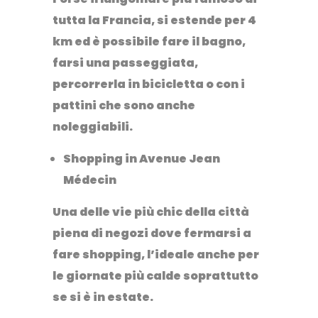
tutta la Francia, si estende per 4
km ed è possibile fare il bagno,
farsi una passeggiata,
percorrerla in bicicletta o con i
pattini che sono anche
noleggiabili.
Shopping in Avenue Jean
Médecin
Una delle vie più chic della città
piena di negozi dove fermarsi a
fare shopping, l’ideale anche per
le giornate più calde soprattutto
se si è in estate.