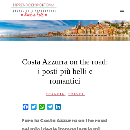
Costa Azzurra on the road:
i posti più belli e
romantici
,
FRANCIA
TRAVEL
Facebook
Twitter
WhatsApp
Telegram
LinkedIn
Fare la
Costa Azzurra on the road
nel mio ideale immaginario mi