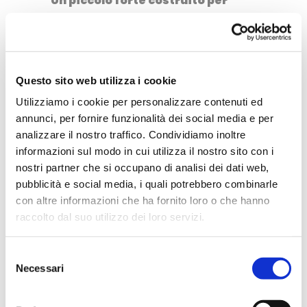
Un piccolo forte costruito per
difendersi dagli attacchi degli
spagnoli. Oggi è il posto ideale
per ammirare degli splendidi
Questo sito web utilizza i cookie
panorami romantici.
Utilizziamo i cookie per personalizzare contenuti ed
Vieux Port
annunci, per fornire funzionalità dei social media e per
analizzare il nostro traffico. Condividiamo inoltre
Il porto vecchio è molto
informazioni sul modo in cui utilizza il nostro sito con i
pittoresco perché mischia la
nostri partner che si occupano di analisi dei dati web,
modernità con l’antichità del
pubblicità e social media, i quali potrebbero combinarle
con altre informazioni che ha fornito loro o che hanno
luogo. Infatti nonostante sia un
raccolto dal suo utilizzo dei loro servizi.
luogo antico, con antiche
tradizione (infatti la mattina
Selezione
presto è presente un il mercato
Necessari
del
tradizionale del pesce) , trovai
consenso