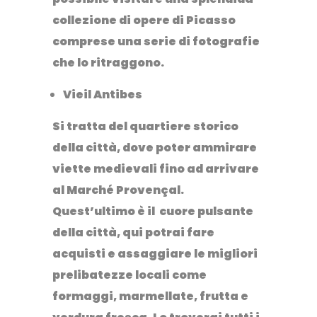
collezione di opere di Picasso
comprese una serie di fotografie
che lo ritraggono.
Vieil Antibes
Si tratta del quartiere storico
della città, dove poter ammirare
viette medievali fino ad arrivare
al Marché Provençal.
Quest’ultimo è il cuore pulsante
della città, qui potrai fare
acquisti e assaggiare le migliori
prelibatezze locali come
formaggi, marmellate, frutta e