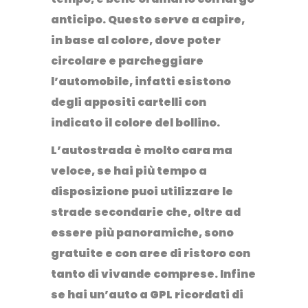
anticipo. Questo serve a capire,
in base al colore, dove poter
circolare e parcheggiare
l’automobile, infatti esistono
degli appositi cartelli con
indicato il colore del bollino.
L’autostrada è molto cara ma
veloce, se hai più tempo a
disposizione puoi utilizzare le
strade secondarie che, oltre ad
essere più panoramiche, sono
gratuite e con aree di ristoro con
tanto di vivande comprese. Infine
se hai un’auto a GPL ricordati di