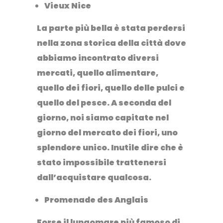
Vieux Nice
La parte più bella è stata perdersi
nella zona storica della città dove
abbiamo incontrato diversi
mercati, quello alimentare,
quello dei fiori, quello delle pulci e
quello del pesce. A seconda del
giorno, noi siamo capitate nel
giorno del mercato dei fiori, uno
splendore unico. Inutile dire che è
stato impossibile trattenersi
dall’acquistare qualcosa.
Promenade des Anglais
Forse il lungomare più famoso di