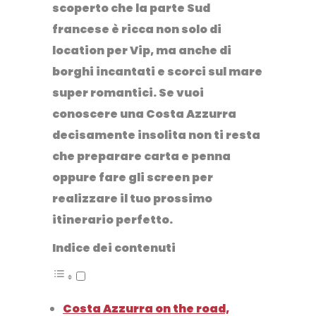
scoperto che la parte Sud
francese è ricca non solo di
location per Vip, ma anche di
borghi incantati e scorci sul mare
super romantici
. Se vuoi
conoscere una Costa Azzurra
decisamente insolita non ti resta
che preparare carta e penna
oppure fare gli screen per
realizzare il tuo prossimo
itinerario perfetto.
Indice dei contenuti
Costa Azzurra on the road,