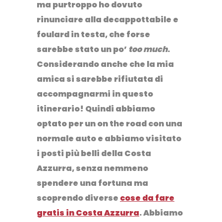
ma purtroppo ho dovuto
rinunciare alla decappottabile e
foulard in testa, che forse
sarebbe stato un po’
too much
.
Considerando anche che la mia
amica si sarebbe rifiutata di
accompagnarmi in questo
itinerario! Quindi abbiamo
optato per un on the road con una
normale auto e abbiamo visitato
i posti più belli della Costa
Azzurra, senza nemmeno
spendere una fortuna ma
scoprendo diverse
cose da fare
gratis in Costa Azzurra
. Abbiamo