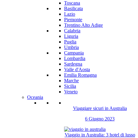
Toscana
Basilicata
Lazio
Piemonte
Trentino Alto Adige
Calabria
Liguria
Puglia
Umbria
Campania
Lombardia
Sardegna
Valle d'Aosta
Emilia Romagna
Marche
Sicilia
Veneto
Oceania
Viaggiare sicuri in Australia
6 Giugno 2023
Viaggio in Australia: 3 hotel di lusso