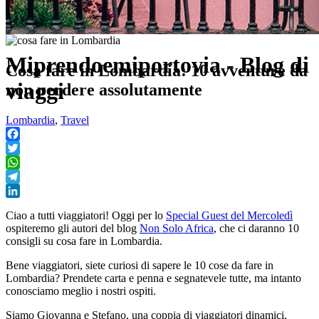
Miprendoemiportovia - Blog di
Cosa fare in Lombardia: 10 avventure da
viaggi
non perdere assolutamente
Lombardia
,
Travel
Facebook
Twitter
WhatsApp
Telegram
LinkedIn
Ciao a tutti viaggiatori! Oggi per lo
Special Guest del Mercoledì
ospiteremo gli autori del blog
Non Solo Africa
, che ci daranno 10
consigli su cosa fare in Lombardia.
Bene viaggiatori, siete curiosi di sapere le 10 cose da fare in
Lombardia? Prendete carta e penna e segnatevele tutte, ma intanto
conosciamo meglio i nostri ospiti.
Siamo Giovanna e Stefano, una coppia di viaggiatori dinamici,