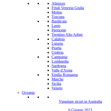
Abruzzo
Friuli Venezia Giulia
Molise
Toscana
Basilicata
Lazio
Piemonte
Trentino Alto Adige
Calabria
Liguria
Puglia
Umbria
Campania
Lombardia
Sardegna
Valle d'Aosta
Emilia Romagna
Marche
Sicilia
Veneto
Oceania
Viaggiare sicuri in Australia
6 Giugno 2023