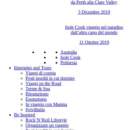
da Perth alla Clare Valley
3 Dicembre 2019
Isole Cook viaggio nel paradiso
dall’altro capo del mondo
11 Ottobre 2019
Australia
Isole Cook
Polinesia
Itineraries and Tours
Viaggi di coppia
Posti insoliti in cui dormire
Viaggi on the Road
Terme & Spa
Birraturismo
Enoturismo
In viaggio con Manina
#vivilitalia
Be Inspired
Rock’N’Roll Lifestyle
Organizzare un viaggio