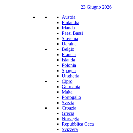
23 Giugno 2026
Austria
Finlandia
Irlanda
Paesi Bassi
Slovenia
Ucraina
Belgio
Francia
Islanda
Polonia
Spagna
Ungheria
Cipro
Germania
Malta
Portogallo
Svezia
Croazia
Grecia
Norvegia
Repubblica Ceca
Svizzera