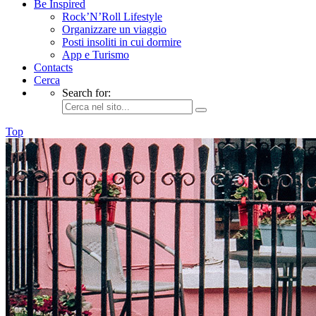
Be Inspired
Rock’N’Roll Lifestyle
Organizzare un viaggio
Posti insoliti in cui dormire
App e Turismo
Contacts
Cerca
Search for:
Top