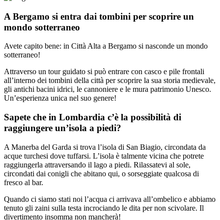
A Bergamo si entra dai tombini per scoprire un
mondo sotterraneo
Avete capito bene: in Città Alta a Bergamo si nasconde un mondo
sotterraneo!
Attraverso un tour guidato si può entrare con casco e pile frontali
all’interno dei tombini della città per scoprire la sua storia medievale,
gli antichi bacini idrici, le cannoniere e le mura patrimonio Unesco.
Un’esperienza unica nel suo genere!
Sapete che in Lombardia c’è la possibilità di
raggiungere un’isola a piedi?
A Manerba del Garda si trova l’isola di San Biagio, circondata da
acque turchesi dove tuffarsi. L’isola è talmente vicina che potrete
raggiungerla attraversando il lago a piedi. Rilassatevi al sole,
circondati dai conigli che abitano qui, o sorseggiate qualcosa di
fresco al bar.
Quando ci siamo stati noi l’acqua ci arrivava all’ombelico e abbiamo
tenuto gli zaini sulla testa incrociando le dita per non scivolare. Il
divertimento insomma non mancherà!