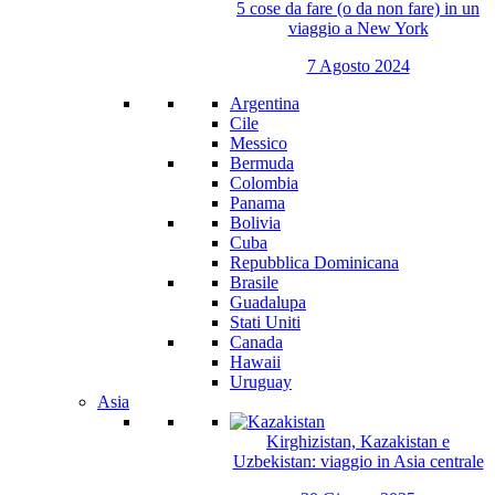
5 cose da fare (o da non fare) in un
viaggio a New York
7 Agosto 2024
Argentina
Cile
Messico
Bermuda
Colombia
Panama
Bolivia
Cuba
Repubblica Dominicana
Brasile
Guadalupa
Stati Uniti
Canada
Hawaii
Uruguay
Asia
Kirghizistan, Kazakistan e
Uzbekistan: viaggio in Asia centrale