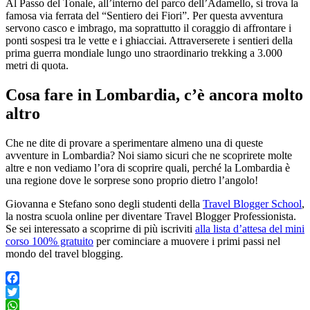
Al Passo del Tonale, all’interno del parco dell’Adamello, si trova la
famosa via ferrata del “Sentiero dei Fiori”. Per questa avventura
servono casco e imbrago, ma soprattutto il coraggio di affrontare i
ponti sospesi tra le vette e i ghiacciai. Attraverserete i sentieri della
prima guerra mondiale lungo uno straordinario trekking a 3.000
metri di quota.
Cosa fare in Lombardia, c’è ancora molto
altro
Che ne dite di provare a sperimentare almeno una di queste
avventure in Lombardia? Noi siamo sicuri che ne scoprirete molte
altre e non vediamo l’ora di scoprire quali, perché la Lombardia è
una regione dove le sorprese sono proprio dietro l’angolo!
Giovanna e Stefano sono degli studenti della
Travel Blogger School
,
la nostra scuola online per diventare Travel Blogger Professionista.
Se sei interessato a scoprirne di più iscriviti
alla lista d’attesa del mini
corso 100% gratuito
per cominciare a muovere i primi passi nel
mondo del travel blogging.
Facebook
Twitter