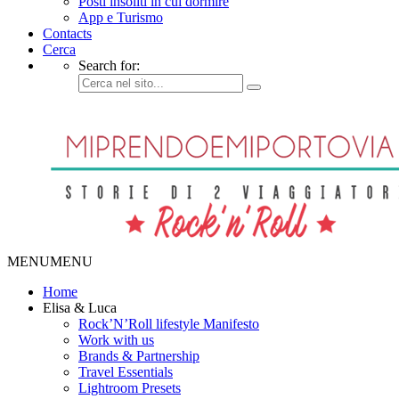
Posti insoliti in cui dormire
App e Turismo
Contacts
Cerca
Search for:
MENU
MENU
Home
Elisa & Luca
Rock’N’Roll lifestyle Manifesto
Work with us
Brands & Partnership
Travel Essentials
Lightroom Presets