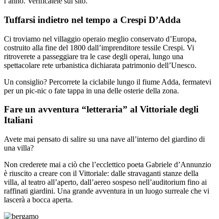
l’anno. Verificatele sul sito.
Tuffarsi indietro nel tempo a Crespi D’Adda
Ci troviamo nel villaggio operaio meglio conservato d’Europa,
costruito alla fine del 1800 dall’imprenditore tessile Crespi. Vi
ritroverete a passeggiare tra le case degli operai, lungo una
spettacolare rete urbanistica dichiarata patrimonio dell’Unesco.
Un consiglio? Percorrete la ciclabile lungo il fiume Adda, fermatevi
per un pic-nic o fate tappa in una delle osterie della zona.
Fare un avventura “letteraria” al Vittoriale degli
Italiani
Avete mai pensato di salire su una nave all’interno del giardino di
una villa?
Non crederete mai a ciò che l’ecclettico poeta Gabriele d’Annunzio
è riuscito a creare con il Vittoriale: dalle stravaganti stanze della
villa, al teatro all’aperto, dall’aereo sospeso nell’auditorium fino ai
raffinati giardini. Una grande avventura in un luogo surreale che vi
lascerà a bocca aperta.