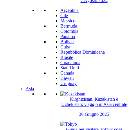
7 Agosto 2024
Argentina
Cile
Messico
Bermuda
Colombia
Panama
Bolivia
Cuba
Repubblica Dominicana
Brasile
Guadalupa
Stati Uniti
Canada
Hawaii
Uruguay
Asia
Kirghizistan, Kazakistan e
Uzbekistan: viaggio in Asia centrale
30 Giugno 2025
Guida per visitare Tokyo: cosa