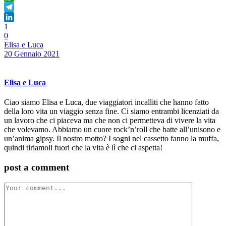
WhatsApp
Telegram
1
LinkedIn
0
Elisa e Luca
20 Gennaio 2021
Elisa e Luca
Ciao siamo Elisa e Luca, due viaggiatori incalliti che hanno fatto
della loro vita un viaggio senza fine. Ci siamo entrambi licenziati da
un lavoro che ci piaceva ma che non ci permetteva di vivere la vita
che volevamo. Abbiamo un cuore rock’n’roll che batte all’unisono e
un’anima gipsy. Il nostro motto? I sogni nel cassetto fanno la muffa,
quindi tiriamoli fuori che la vita è lì che ci aspetta!
post a comment