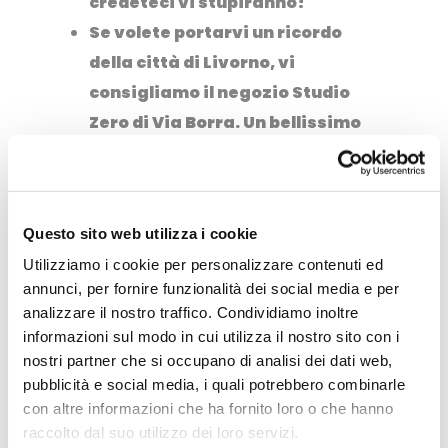
credeteci vi stupiranno!
Se volete portarvi un ricordo
della città di Livorno, vi
consigliamo il negozio Studio
Zero di Via Borra. Un bellissimo
negozio di souvenir artigianali
e ricercati.
Ci sono
moltissime attività da
Questo sito web utilizza i cookie
fare a Livorno
, c’è solo
Utilizziamo i cookie per personalizzare contenuti ed
l’imbarazzo della scelta tra
annunci, per fornire funzionalità dei social media e per
l’acquario e collegamenti con
analizzare il nostro traffico. Condividiamo inoltre
altre città
informazioni sul modo in cui utilizza il nostro sito con i
nostri partner che si occupano di analisi dei dati web,
In ultimo, non potete andare via
pubblicità e social media, i quali potrebbero combinarle
da Livorno senza aver
con altre informazioni che ha fornito loro o che hanno
raccolto dal suo utilizzo dei loro servizi.
assaggiato i piatti della cucina