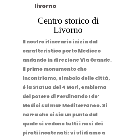
Centro storico di
Livorno
Il nostro itinerario inizia dal
caratteristico porto Mediceo
andando in direzione Via Grande.
Il primo monumento che
incontriamo, simbolo delle città,
è la Statua dei 4 Mori, emblema
del potere di Ferdinando I de’
Medici sul mar Mediterraneo. Si
narra che ci sia un punto dal
quale si vedono tutti i nasi dei
pirati incatenati: vi sfidiamo a