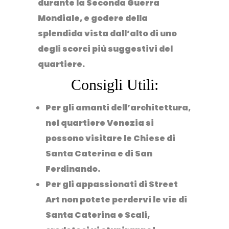
durante la Seconda Guerra
Mondiale, e godere della
splendida vista dall’alto di uno
degli scorci più suggestivi del
quartiere.
Consigli Utili:
Per gli amanti dell’architettura,
nel quartiere Venezia si
possono visitare le Chiese di
Santa Caterina e di San
Ferdinando.
Per gli appassionati di Street
Art non potete perdervi le vie di
Santa Caterina e Scali,