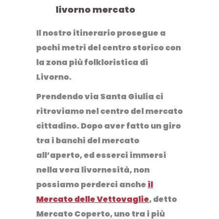
Il nostro itinerario prosegue a
pochi metri del centro storico con
la zona più folkloristica di
Livorno.
Prendendo via Santa Giulia ci
ritroviamo nel centro del mercato
cittadino. Dopo aver fatto un giro
tra i banchi del mercato
all’aperto, ed esserci immersi
nella vera livornesità, non
possiamo perderci anche
il
Mercato delle Vettovaglie
, detto
Mercato Coperto, uno tra i più