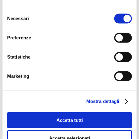
livornese. Per questo vi
Selezione
consigliamo di andare:
Necessari
del
consenso
Gagarin in Via del Cardinale,
Preferenze
qui potrete assaggiare il 5&5, il
tipico panino livornese farcito
con torta di ceci.
Statistiche
Mercato del pesce di zona
Venezia, qui troverete tutti i
Marketing
piatti tipici tra cui il famoso
Cacciucco alla Livornese.
Mostra dettagli
Il Chiosco del Porto,
direttamente davanti alla
Accetta tutti
Statua dei 4 Mori. Qui vi
consigliamo di assaggiare un
Accetta selezionati