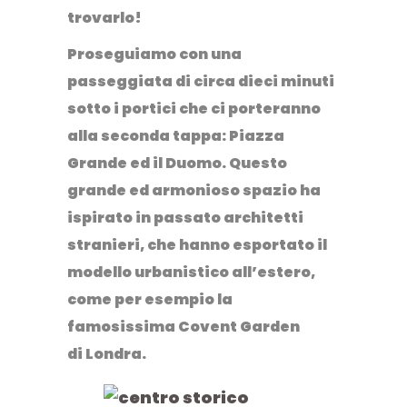
trovarlo!
Proseguiamo con una
passeggiata di circa dieci minuti
sotto i portici che ci porteranno
alla seconda tappa: Piazza
Grande ed il Duomo. Questo
grande ed armonioso spazio ha
ispirato in passato architetti
stranieri, che hanno esportato il
modello urbanistico all’estero,
come per esempio la
famosissima Covent Garden
di Londra.