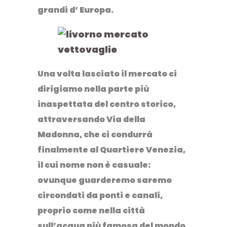
grandi d’ Europa.
Una volta lasciato il mercato ci
dirigiamo nella parte più
inaspettata del centro storico,
attraversando Via della
Madonna, che ci condurrà
finalmente al Quartiere Venezia,
il cui nome non è casuale:
ovunque guarderemo saremo
circondati da ponti e canali,
proprio come nella città
sull’acqua più famosa del mondo.