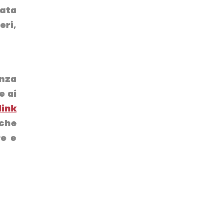
nata
eri,
nza
e ai
 link
 che
re e