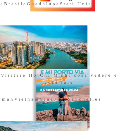
na
Brasile
Guadalupa
Stati Uniti
Acquista il
nostro libro
Visitare Ho Chi Minh: cosa vedere e
cosa fare
25 Settembre 2024
Oman
Vietnam
Cina
Java
Seychelles