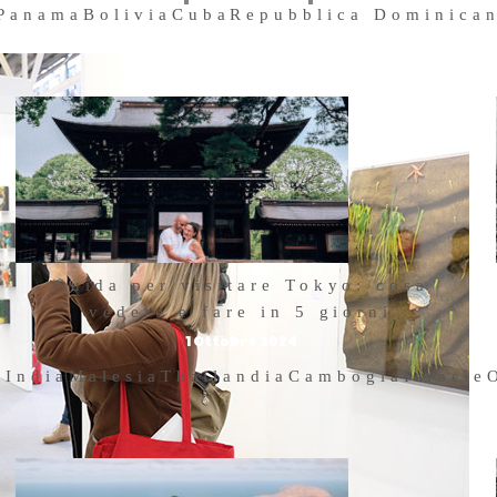
Panama
Bolivia
Cuba
Repubblica Dominica
Guida per visitare Tokyo: cosa
vedere e fare in 5 giorni
1 Ottobre 2024
a
India
Malesia
Thailandia
Cambogia
Israele