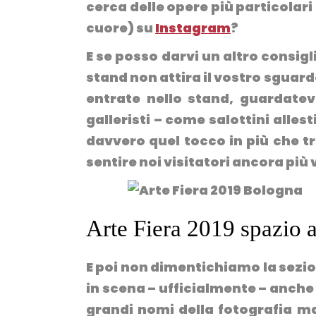
cerca delle opere più particolari 
cuore) su
Instagram
?
E se posso darvi un altro consigl
stand non attira il vostro sguardo
entrate nello stand, guardatevi
galleristi – come salottini allest
davvero quel tocco in più che tr
sentire noi visitatori ancora più v
Arte Fiera 2019 spazio a
E poi non dimentichiamo la sezio
in scena – ufficialmente – anche
grandi nomi della fotografia ma