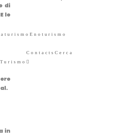
e di
11 Ottobre 2019
.
E le
raturismo
Enoturismo
Contacts
Cerca
 Turismo
Search
ere
for:
al.
a in