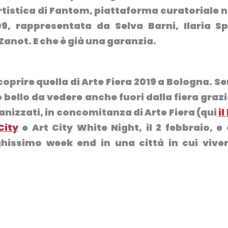
rtistica di Fantom,
piattaforma curatoriale 
, rappresentata da Selva Barni, Ilaria Sp
anot. E che è già una garanzia.
prire quella di Arte Fiera 2019 a Bologna.
Se
bello da vedere anche fuori dalla fiera grazi
ganizzati, in concomitanza di Arte Fiera (qui
il
City
e Art City White Night, il 2 febbraio
, e
hissimo week end in una città in cui vive