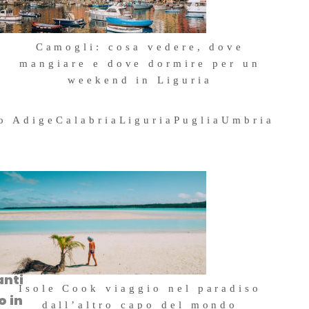
Camogli: cosa vedere, dove
mangiare e dove dormire per un
weekend in Liguria
4 Maggio 2026
to Adige
Calabria
Liguria
Puglia
Umbria
anti
Isole Cook viaggio nel paradiso
o in
dall’altro capo del mondo