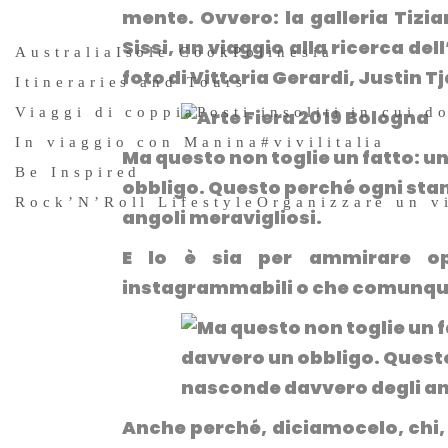
mente. Ovvero:
la galleria Tizi
Sissi
, un viaggio alla ricerca del
Australia
Isole Cook
Polinesia
foto di Vittoria Gerardi, Justin T
Itineraries and Tours
Viaggi di coppia
Posti insoliti in cui d
In viaggio con Manina
#vivilitalia
Ma questo non toglie un fatto: un g
Be Inspired
obbligo. Questo perché ogni sta
Rock’N’Roll Lifestyle
Organizzare un v
angoli meravigliosi.
E lo è sia per ammirare ope
instagrammabili o che comunque v
Anche perché, diciamocelo, chi