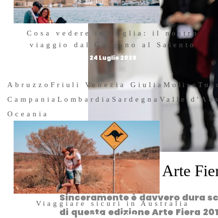
Cosa vedere in Puglia: il nostro
viaggio dal Gargano al Salento
24 Luglio 2026
Abruzzo
Friuli Venezia Giulia
Molise
Tos
Campania
Lombardia
Sardegna
Valle d'Ao
Oceania
Cosa vedere ad Arte Fi
Sinceramente è davvero dura sce
Viaggiare sicuri in Australia
di questa edizione Arte Fiera 201
6 Giugno 2023