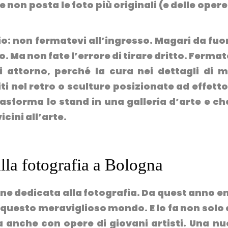
e non posta le foto più originali (e delle opere
io:
non fermatevi all’ingresso
. Magari da fuor
. Ma non fate l’errore di tirare dritto. Fermat
 attorno, perché la cura nei dettagli di m
iti nel retro o sculture posizionate ad effetto
asforma lo stand in una galleria d’arte e ch
icini all’arte.
lla fotografia a Bologna
ne dedicata alla fotografia
. Da quest anno e
 questo meraviglioso mondo. E lo fa non solo
 anche con opere di giovani artisti.
Una nu