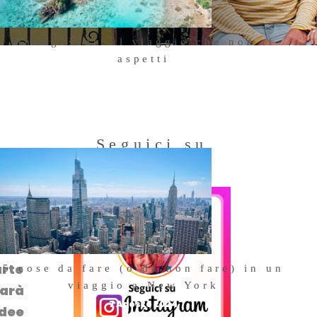
Madagascar: il viaggio che non ti
aspetti
18 Ottobre 2025
Seguici su
Instagram
uova
a in
 la
arte
5 cose da fare (o da non fare) in un
viaggio a New York
sarà
7 Agosto 2024
idee