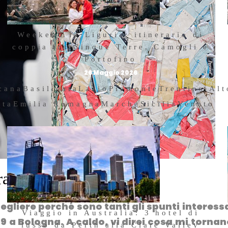
Weekend in Liguria: itinerario di
coppia tra Cinque Terre, Camogli e
Portofino
26 Maggio 2026
cana
Basilicata
Lazio
Piemonte
Trentino Al
sta
Emilia Romagna
Marche
Sicilia
Veneto
era 2019 a Bologna
gliere perché sono tanti gli spunti interess
Viaggio in Australia: 3 hotel di
9 a Bologna. A caldo, vi direi cosa mi tornan
lusso da Perth alla Clare Valley