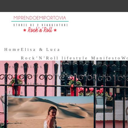
Home
Elisa & Luca
Rock’N’Roll lifestyle Manifesto
W
Destinations
Africa
Americhe
Asia
Europa
Italia
Oceani
Destinations
Africa