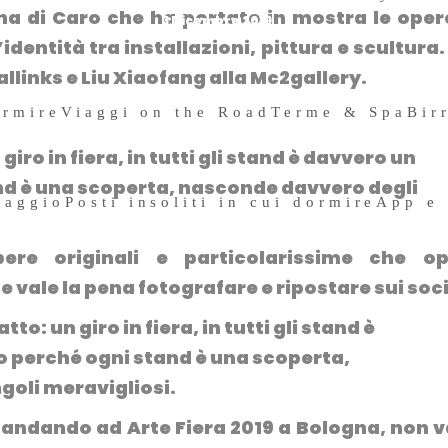
ana di Caro che ha portato in mostra le oper
3 Dicembre 2019
l’identità tra installazioni, pittura e scultura
jallinks e Liu Xiaofang alla Mc2gallery.
ormire
Viaggi on the Road
Terme & Spa
Bir
iro in fiera, in tutti gli stand è davvero un
nd è una scoperta, nasconde davvero degli
iaggio
Posti insoliti in cui dormire
App e
re originali e particolarissime che op
ale la pena fotografare e ripostare sui soci
, andando ad
Arte Fiera 2019 a Bologna
, non v