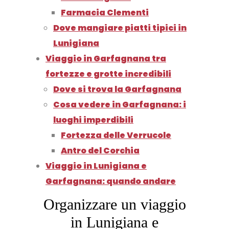
Farmacia Clementi
Dove mangiare piatti tipici in
Lunigiana
Viaggio in Garfagnana tra
fortezze e grotte incredibili
Dove si trova la Garfagnana
Cosa vedere in Garfagnana: i
luoghi imperdibili
Fortezza delle Verrucole
Antro del Corchia
Viaggio in Lunigiana e
Garfagnana: quando andare
Organizzare un viaggio
in Lunigiana e