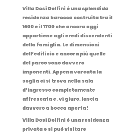
Villa Dosi Delfini
è una splendida
residenza barocca costruita tra il
1600 e il 1700 che ancora oggi
appartiene agli eredi discendenti
della famiglia. Le dimensioni
dell’edificio e ancora più quelle
del parco sono davvero
imponenti. Appena varcata la
soglia ci si trova nella sala
d’ingresso completamente
affrescata e, vi giuro, lascia
davvero a bocca aperta!
Villa Dosi Delfini è una residenza
privata e si può visitare