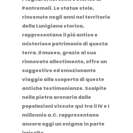
Pontremoli. Le statue stele,
rinvenute negli anni nel territorio
della Lunigiana storica,
rappresentano il più antico e
misterioso patrimonio di questa
terra. Il museo, grazie al suo
rinnovato allestimento, offre un
suggestivo ed emozionante
viaggio alla scoperta di queste
antiche testimonianze. Scolpite
nella pietra arenaria dalle
popolazioni vissute qui tra il IV e I
millennio a.C. rappresentano
ancora oggi un enigma in parte
irrisolto.