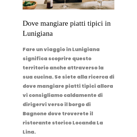
Dove mangiare piatti tipici in
Lunigiana
Fare un viaggio in Lunigiana
significa scoprire questo
territorio anche attraverso la
sua cucina. Se siete alla ricerca di
dove mangiare piatti tipici
allora
vi consigliamo caldamente di
dirigervi verso il borgo di
Bagnone
dove troverete il
ristorante storico
Locanda La
Lina
.