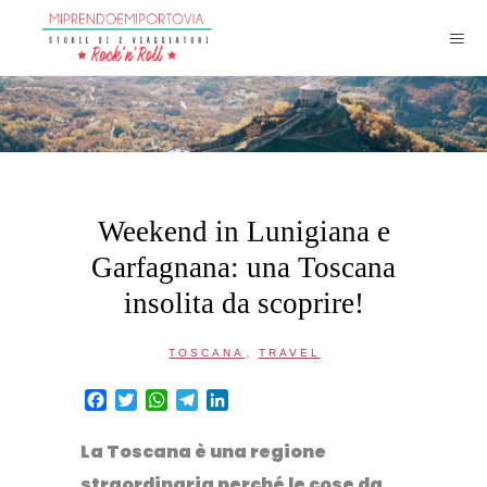
Weekend in Lunigiana e
Garfagnana: una Toscana
insolita da scoprire!
,
TOSCANA
TRAVEL
Facebook
Twitter
WhatsApp
Telegram
LinkedIn
La
Toscana
è una regione
straordinaria perché le cose da