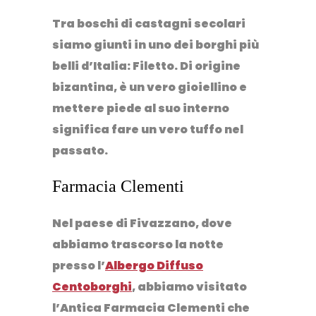
Tra boschi di castagni secolari
siamo giunti in uno dei borghi più
belli d’Italia:
Filetto
. Di origine
bizantina, è un vero gioiellino e
mettere piede al suo interno
significa fare un vero tuffo nel
passato.
Farmacia Clementi
Nel paese di Fivazzano, dove
abbiamo trascorso la notte
presso l’
Albergo Diffuso
Centoborghi
, abbiamo visitato
l’
Antica Farmacia Clementi
che