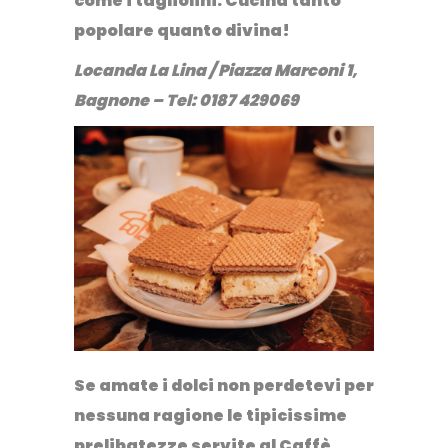
come i tagliolini. Cucina tanto
popolare quanto divina!
Locanda La Lina / Piazza Marconi 1,
Bagnone – Tel: 0187 429069
Se amate i dolci non perdetevi per
nessuna ragione le tipicissime
prelibatezze servite al
Caffè