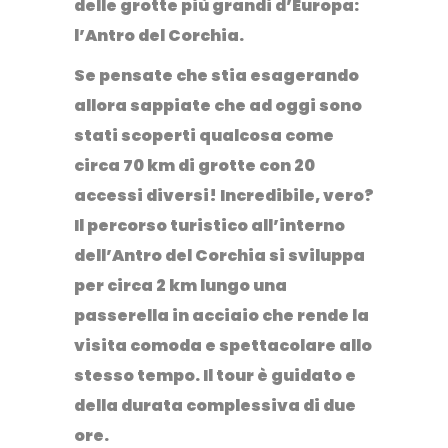
delle grotte più grandi d’Europa:
l’
Antro del Corchia
.
Se pensate che stia esagerando
allora sappiate che ad oggi sono
stati scoperti qualcosa come
circa
70 km di grotte con 20
accessi diversi!
Incredibile, vero?
Il percorso turistico all’interno
dell’Antro del Corchia si sviluppa
per circa 2 km lungo una
passerella in acciaio che rende la
visita comoda e spettacolare allo
stesso tempo. Il tour è guidato e
della durata complessiva di due
ore.