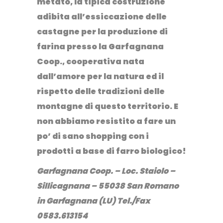
metato
, la tipica costruzione
adibita all’essiccazione delle
castagne per la produzione di
farina presso la
Garfagnana
Coop
., cooperativa nata
dall’
amore per la natura ed il
rispetto delle tradizioni delle
montagne di questo
territorio
.
E
non abbiamo resistito a fare un
po’ di sano shopping con i
prodotti a base di farro biologico!
Garfagnana Coop. – Loc. Staiolo –
Sillicagnana – 55038 San Romano
in Garfagnana (LU) Tel./Fax
0583.613154