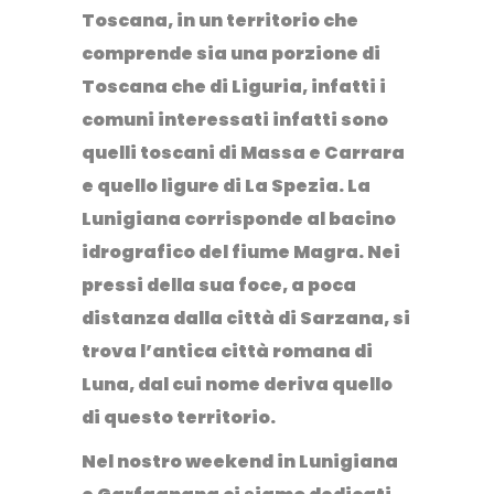
Toscana, in un territorio che
comprende sia una porzione di
Toscana che di Liguria, infatti i
comuni interessati infatti sono
quelli toscani di
Massa
e
Carrara
e quello ligure di
La Spezia
. La
Lunigiana corrisponde al bacino
idrografico del fiume Magra. Nei
pressi della sua foce, a poca
distanza dalla città di Sarzana, si
trova l’antica città romana di
Luna, dal cui nome deriva quello
di questo territorio.
Nel nostro weekend in Lunigiana