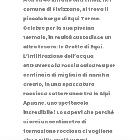
comune di
Fivizzano
, si trova il
piccolo borgo di
Equi Terme
.
Celebre per la sua piscina
termale, in realtà custodisce un
altro tesoro: le
Grotte di Equi
.
L’infiltrazione dell’acqua
attraverso la roccia calcarea per
centinaia di migliaia di anni ha
creato, in una spaccatura
rocciosa sotterranea tra le Alpi
Apuane, uno spettacolo
incredibile! Lo sapevi che perché
si crei un centimetro di
formazione rocciosa ci vogliono