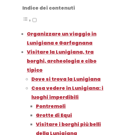
Indice dei contenuti
Organizzare un viaggio in
Lunigiana e Garfagnana
Visitare la Lunigiana, tra
borghi, archeologia e cibo
tipico
Dove si trova la Lunigiana
Cosa vedere in Lunigiana: i
luoghi imperdibili
Pontremoli
Grotte di Equi
Visitare i borghi più belli
della Lunigiana