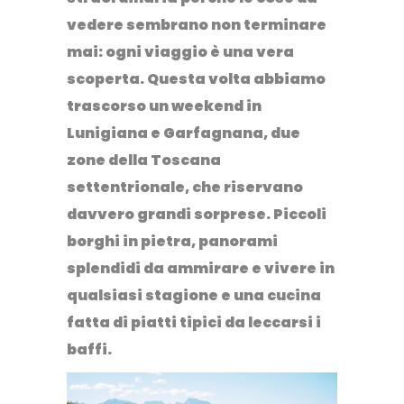
vedere sembrano non terminare
mai:
ogni viaggio è una vera
scoperta
. Questa volta abbiamo
trascorso un
weekend in
Lunigiana e Garfagnana
, due
zone della Toscana
settentrionale, che riservano
davvero grandi sorprese. Piccoli
borghi in pietra, panorami
splendidi da ammirare e vivere in
qualsiasi stagione e una cucina
fatta di piatti tipici da leccarsi i
baffi.