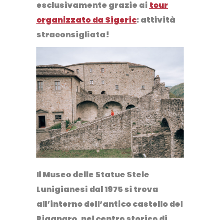
esclusivamente grazie ai
tour
organizzato da Sigeric
: attività
straconsigliata!
Il
Museo delle Statue Stele
Lunigianesi
dal 1975 si trova
all’interno dell’antico castello del
Piagnaro, nel centro storico di