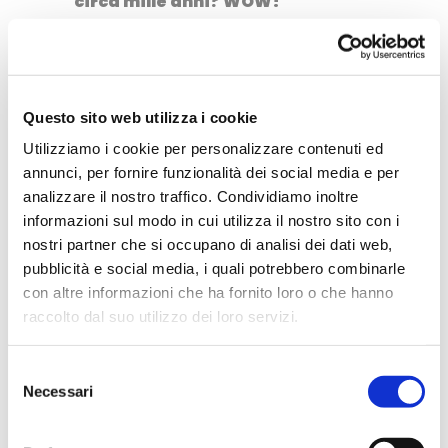
circa mille anni? WOW!
Questo sito web utilizza i cookie
Utilizziamo i cookie per personalizzare contenuti ed
annunci, per fornire funzionalità dei social media e per
analizzare il nostro traffico. Condividiamo inoltre
informazioni sul modo in cui utilizza il nostro sito con i
nostri partner che si occupano di analisi dei dati web,
pubblicità e social media, i quali potrebbero combinarle
Durante la visita alla grotta
con altre informazioni che ha fornito loro o che hanno
abbiamo fatto qualche incontro
raccolto dal suo utilizzo dei loro servizi.
speciale: quello con dei piccoli
Selezione
pipistrelli che appesi qua e là
Necessari
del
trascorrono il loro letargo nella
consenso
quiete della caverna. Sono