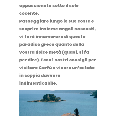
appassionate sotto il sole
cocente.
Passeggiare lungo le sue coste e
scoprire insieme angoli nascosti,
vi farà innamorare di questo
paradiso greco quanto della
vostra dolce metà (quasi, si fa
per dire). Ecco
i nostri consigli per
visitare Corfù
e vivere un’estate
in coppia davvero
indimenticabile.