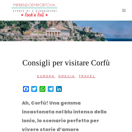
Consigli per visitare Corfù
,
,
EUROPA
GRECIA
TRAVEL
Facebook
Twitter
WhatsApp
Telegram
LinkedIn
Ah, Corfù! Una gemma
incastonata
nel blu intenso dello
Ionio
, lo scenario perfetto per
vivere storie d’amore