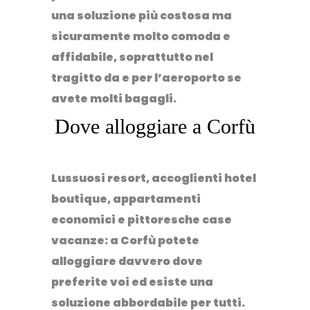
una soluzione più costosa ma
sicuramente molto comoda e
affidabile, soprattutto nel
tragitto da e per l’aeroporto se
avete molti bagagli.
Dove alloggiare a Corfù
Lussuosi
resort
, accoglienti
hotel
boutique
,
appartamenti
economici
e pittoresche
case
vacanze
: a Corfù potete
alloggiare davvero dove
preferite voi ed esiste una
soluzione abbordabile per tutti.