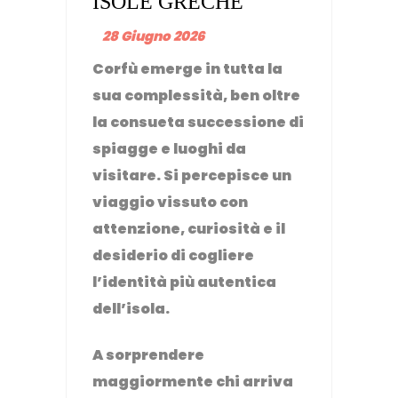
ISOLE GRECHE
28 Giugno 2026
Corfù emerge in tutta la
sua complessità, ben oltre
la consueta successione di
spiagge e luoghi da
visitare. Si percepisce un
viaggio vissuto con
attenzione, curiosità e il
desiderio di cogliere
l’identità più autentica
dell’isola.
A sorprendere
maggiormente chi arriva