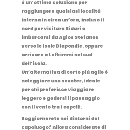
è un’ottima soluzione per
raggiungere qualsiasi località
interna in circa un’ora
, incluso il
nord per visitare Sidari o
imbarcarsi da Agios Stefanos
verso le isole Diapondie, oppure
arrivare a Lefkimmi nel sud
dell’isola.
Un’alternativa di certo più agile è
noleggiare uno scooter
, ideale
per chi preferisce viaggiare
leggero e godersi il paesaggio
con il vento tra i capelli.
Soggiornerete nei dintorni del
capoluogo? Allora considerate di