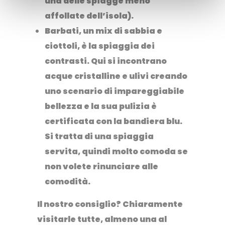
una delle spiagge meno
affollate dell’isola).
Barbati
, un mix di sabbia e
ciottoli, è la spiaggia dei
contrasti. Qui si incontrano
acque cristalline e ulivi creando
uno scenario di impareggiabile
bellezza e la sua pulizia è
certificata con la bandiera blu.
Si tratta di una spiaggia
servita, quindi molto comoda se
non volete rinunciare alle
comodità.
Il nostro consiglio? Chiaramente
visitarle tutte, almeno una al