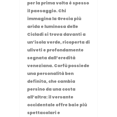
per la prima volta è spesso
il paesaggio. Chi
immagina la Grecia più
arida e luminosa delle
Cicladi si trova davanti a
un’isola verde, ricoperta di
uliveti e profondamente
segnata dall’eredità
veneziana. Corfù possiede
una personalità ben
definita, che cambia
persino da una costa
all’altra: il versante
occidentale offre baie più
spettacolari e