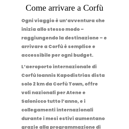
Come arrivare a Corfù
Ogni viaggio è un’avventura che
inizia allo stesso modo –
raggiungendo la destinazione – e
arrivare a Corfù è semplice
e
accessibile per ogni budget.
L’aeroporto internazionale di
Corfù Ioannis Kapodistrias dista
solo 2 km da Corfù Town, offre
voli nazionali per Atene e
Salonicco tutto l’anno
, e i
collegamenti internazionali
durante i mesi estivi aumentano
grazie alla programmazione di