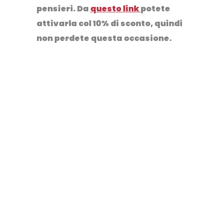
pensieri. Da
questo link
potete
attivarla col 10% di sconto, quindi
non perdete questa occasione.