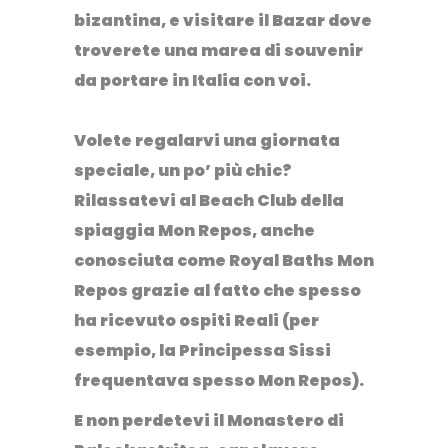
bizantina, e visitare
il Bazar
dove
troverete una marea di souvenir
da portare in Italia con voi.
Volete regalarvi una giornata
speciale, un po’ più chic?
Rilassatevi al Beach Club della
spiaggia Mon Repos, anche
conosciuta come
Royal Baths Mon
Repos
grazie al fatto che spesso
ha ricevuto ospiti Reali (per
esempio, la Principessa Sissi
frequentava spesso Mon Repos).
E non perdetevi il
Monastero di