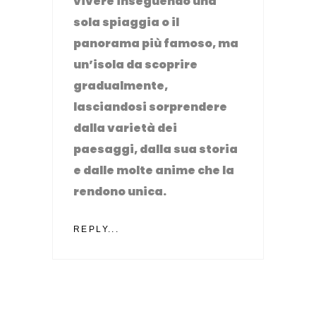
vivere inseguendo una
sola spiaggia o il
panorama più famoso, ma
un’isola da scoprire
gradualmente,
lasciandosi sorprendere
dalla varietà dei
paesaggi, dalla sua storia
e dalle molte anime che la
rendono unica.
REPLY...