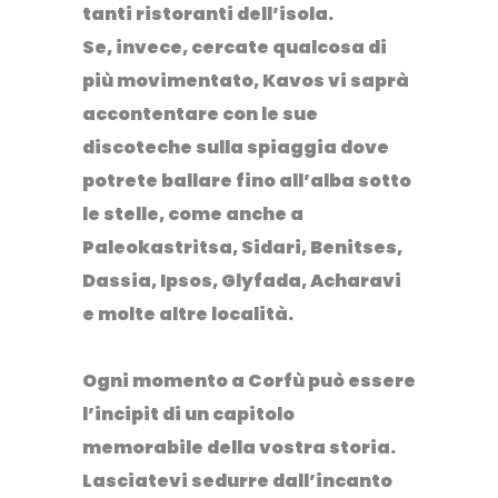
tanti ristoranti
dell’isola.
Se, invece, cercate qualcosa di
più movimentato,
Kavos
vi saprà
accontentare con le sue
discoteche sulla spiaggia
dove
potrete ballare fino all’alba sotto
le stelle, come anche a
Paleokastritsa, Sidari, Benitses,
Dassia, Ipsos, Glyfada, Acharavi
e molte altre località.
Ogni momento a Corfù può essere
l’incipit di un capitolo
memorabile della vostra storia.
Lasciatevi sedurre dall’incanto