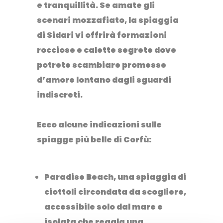
e tranquillità. Se amate gli
scenari mozzafiato, l
a spiaggia
di Sidari
vi offrirà formazioni
rocciose e calette segrete dove
potrete scambiare promesse
d’amore lontano dagli sguardi
indiscreti.
Ecco alcune indicazioni sulle
spiagge più belle di Corfù:
Paradise Beach
, una spiaggia di
ciottoli circondata da scogliere,
accessibile solo dal mare e
isolata che regala una