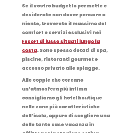
Se il vostro budget lo permette e
desiderate non dover pensare a
niente, troverete il massimo del
comfort e
servizi esclusivi nei
resort di lusso
situati lungo la
costa
. Sono spesso dotati di spa,
piscine, ristoranti gourmet e
accesso privato alle spiagge.
Alle coppie che cercano
un’atmosfera più intima
consigliamo gli
hotel boutique
nelle
zone più caratteristiche
dell’isola, oppure di scegliere una
delle tante
case vacanza in