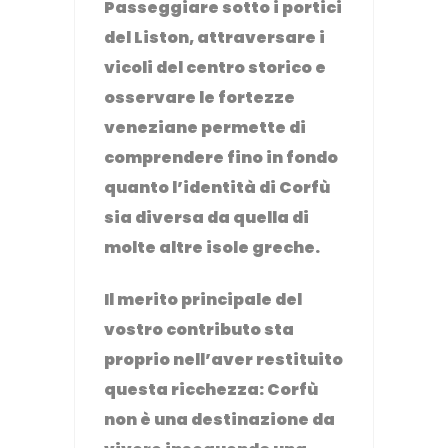
Passeggiare sotto i portici
del Liston, attraversare i
vicoli del centro storico e
osservare le fortezze
veneziane permette di
comprendere fino in fondo
quanto l’identità di Corfù
sia diversa da quella di
molte altre isole greche.
Il merito principale del
vostro contributo sta
proprio nell’aver restituito
questa ricchezza: Corfù
non è una destinazione da