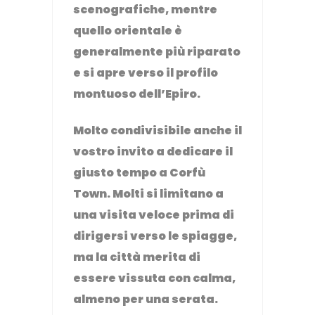
scenografiche, mentre
quello orientale è
generalmente più riparato
e si apre verso il profilo
montuoso dell’Epiro.
Molto condivisibile anche il
vostro invito a dedicare il
giusto tempo a Corfù
Town. Molti si limitano a
una visita veloce prima di
dirigersi verso le spiagge,
ma la città merita di
essere vissuta con calma,
almeno per una serata.