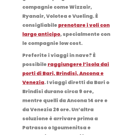
compagnie come
Wizzair,
Ryanair, Volotea e Vueling
. È
consigliabile
prenotare i voli con
largo anticipo
, specialmente con
le compagnie low cost.
Preferite i viaggi in nave? È
possibile
raggiungere l’isola dai
porti di Bari, Brindisi, Ancona e
Venezia
.
I viaggi diretti da Bari o
Brindisi durano circa 9 ore,
mentre quelli da Ancona 14 ore e
da Venezia 26 ore. Un’altra
soluzione è arrivare prima a
Patrasso o Igoumenitsa e