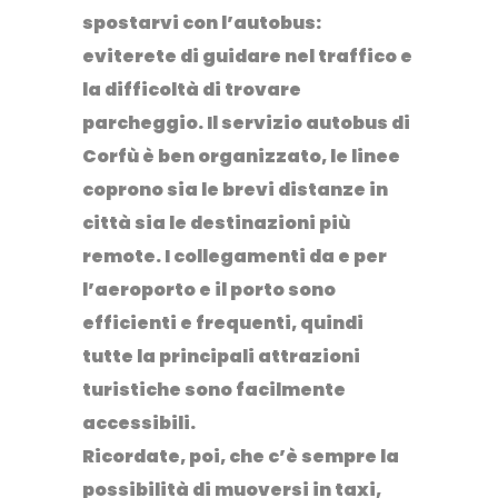
spostarvi con l’autobus
:
eviterete di guidare nel traffico e
la difficoltà di trovare
parcheggio. Il servizio autobus di
Corfù è ben organizzato,
le linee
coprono sia le brevi distanze
in
città
sia le destinazioni più
remote
. I collegamenti da e per
l’aeroporto e il porto sono
efficienti e frequenti, quindi
tutte la principali attrazioni
turistiche sono facilmente
accessibili.
Ricordate, poi, che c’è sempre la
possibilità di
muoversi in taxi,