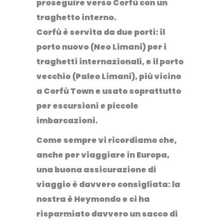
proseguire verso Corfù con un
traghetto interno
.
Corfù è servita da due porti: il
porto nuovo
(Neo Limani) per i
traghetti internazionali, e il
porto
vecchio
(Paleo Limani), più vicino
a Corfù Town e usato soprattutto
per escursioni e piccole
imbarcazioni.
Come sempre vi ricordiamo che,
anche per viaggiare in Europa,
una buona assicurazione di
viaggio è davvero consigliata: la
nostra è Heymondo e ci ha
risparmiato davvero un sacco di