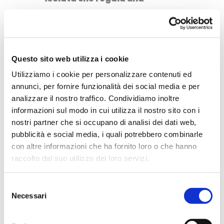
sensazione di lussuosa
esclusività.
Paleokastritsa
, con acque di un
azzurro da togliere il fiato, sei
Questo sito web utilizza i cookie
baie e grotte marine da
Utilizziamo i cookie per personalizzare contenuti ed
annunci, per fornire funzionalità dei social media e per
esplorare, è ideale per famiglie
analizzare il nostro traffico. Condividiamo inoltre
e amanti dello snorkelinkg.
informazioni sul modo in cui utilizza il nostro sito con i
Agios Stefanos
è una vasta
nostri partner che si occupano di analisi dei dati web,
spiaggia di sabbia dorata con
pubblicità e social media, i quali potrebbero combinarle
con altre informazioni che ha fornito loro o che hanno
spazi attrezzati e liberi. Qui si
raccolto dal suo utilizzo dei loro servizi.
possono fare lunghe
passeggiate sulla battigia e
Selezione
godere delle comodità dei
Necessari
del
servizi offerti.
consenso
Halikounas
è tra le spiagge più