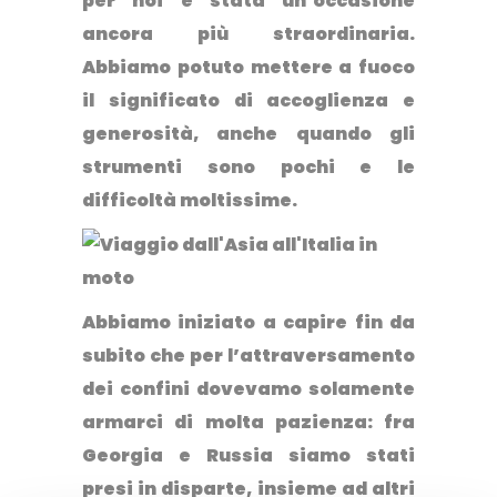
per noi è stata un’occasione
ancora più straordinaria.
Abbiamo potuto mettere a fuoco
il significato di accoglienza e
generosità, anche quando gli
strumenti sono pochi e le
difficoltà moltissime.
Abbiamo iniziato a capire fin da
subito che per l’attraversamento
dei confini dovevamo solamente
armarci di molta pazienza
: fra
Georgia e Russia siamo stati
presi in disparte, insieme ad altri