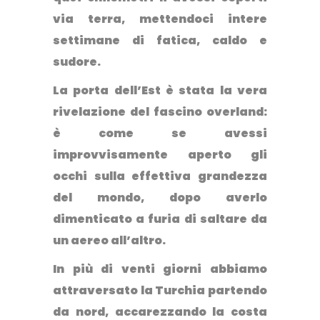
via terra, mettendoci intere
settimane di fatica, caldo e
sudore.
La porta dell’Est è stata la vera
rivelazione del fascino overland:
è come se avessi
improvvisamente aperto gli
occhi sulla effettiva grandezza
del mondo, dopo averlo
dimenticato a furia di saltare da
un aereo all’altro.
In più di venti giorni abbiamo
attraversato la Turchia partendo
da nord, accarezzando la costa