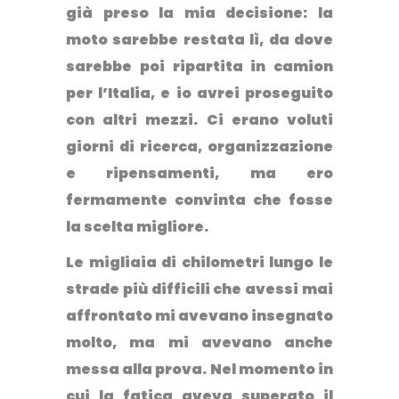
già preso la mia decisione: la
moto sarebbe restata lì, da dove
sarebbe poi ripartita in camion
per l’Italia, e io avrei proseguito
con altri mezzi. Ci erano voluti
giorni di ricerca, organizzazione
e ripensamenti, ma ero
fermamente convinta che fosse
la scelta migliore.
Le migliaia di chilometri lungo le
strade più difficili che avessi mai
affrontato mi avevano insegnato
molto, ma mi avevano anche
messa alla prova. Nel momento in
cui la fatica aveva superato il