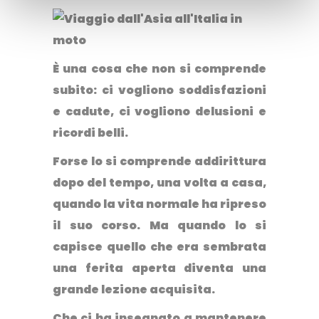
È una cosa che non si comprende
subito: ci vogliono soddisfazioni
e cadute, ci vogliono delusioni e
ricordi belli.
Forse lo si comprende addirittura
dopo del tempo, una volta a casa,
quando la vita normale ha ripreso
il suo corso. Ma quando lo si
capisce quello che era sembrata
una ferita aperta diventa una
grande lezione acquisita.
Che ci ha insegnato a mantenere