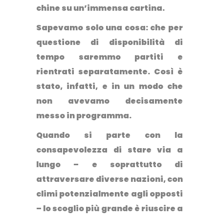
chine su un’immensa cartina.
Sapevamo solo una cosa: che per
questione di disponibilità di
tempo saremmo partiti e
rientrati separatamente. Così è
stato, infatti, e in un modo che
non avevamo decisamente
messo in programma.
Quando si parte con
la
consapevolezza di stare via a
lungo
– e soprattutto di
attraversare diverse nazioni, con
climi potenzialmente agli opposti
– lo scoglio più grande è riuscire a