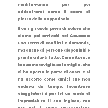
mediterranea per poi
addentrarci verso il cuore di
pietra della Cappadocia.
È con gli occhi pieni di colore che
siamo poi arrivati nel Caucaso
:
una terra di conflitti e domande,
ma anche di persone disponibili e
pronte a darti tutto. Come Asya, e
la sua meravigliosa famiglia, che
ci ha aperto le porte di casa e ci
ha accolto come amici che non
vedeva da tempo. Incontrare
viaggiatori è per lei un modo di
impratichire il suo inglese, ma