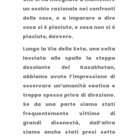
un occhio razionale nei confronti
delle cose, e
a imparare a dire
cosa ci è piaciuto, e cosa non ci è
piaciuto, davvero.
Lungo la Via della Seta, una volta
lasciata alle spalle la steppa
desolante del Kazakhstan,
abbiamo avuto l’impressione di
osservare un’umanità caotica e
troppo spesso priva di direzione.
Se da una parte siamo stati
frequentemente vittime di
grandi disonestà, dall’altra
siamo anche stati presi sotto