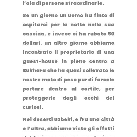
l’ala di persone straordinarie.
Se un giorno un uomo ha finto di
ospitarci per la notte nella sua
cascina, e invece ci ha rubato 50
dollari, un altro giorno abbiamo
incontrato il proprietario di una
guest-house in pieno centro a
Bukhara che ha quasi sollevato le
nostre moto di peso pur di farcele
portare dentro al cortile, per
proteggerle dagli occhi dei
curiosi.
Nei deserti uzbeki, e fra una città
e l’altra, abbiamo visto gli effetti