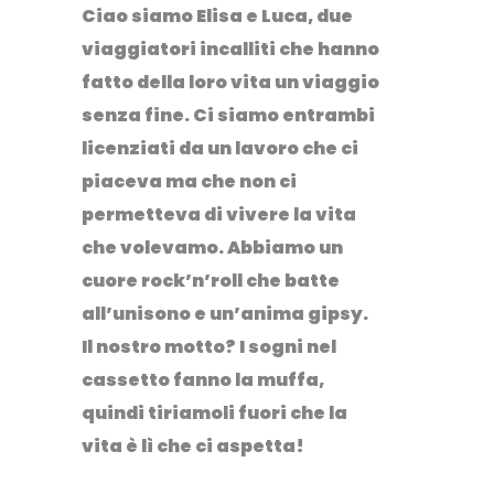
Ciao siamo Elisa e Luca, due
viaggiatori incalliti che hanno
fatto della loro vita un viaggio
senza fine. Ci siamo entrambi
licenziati da un lavoro che ci
piaceva ma che non ci
permetteva di vivere la vita
che volevamo. Abbiamo un
cuore rock’n’roll che batte
all’unisono e un’anima gipsy.
Il nostro motto? I sogni nel
cassetto fanno la muffa,
quindi tiriamoli fuori che la
vita è lì che ci aspetta!