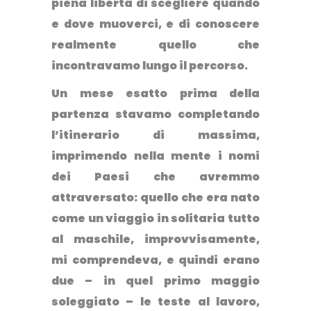
piena libertà di scegliere quando
e dove muoverci, e di conoscere
realmente quello che
incontravamo lungo il percorso.
Un mese esatto prima della
partenza stavamo completando
l’itinerario di massima,
imprimendo nella mente i nomi
dei Paesi che avremmo
attraversato: quello che era nato
come un viaggio in solitaria tutto
al maschile, improvvisamente,
mi comprendeva, e quindi erano
due – in quel primo maggio
soleggiato – le teste al lavoro,