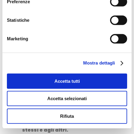
Preferenze
Perché per quando si comincia a
desiderare di mettersi in gioco in
Statistiche
questo modo bisogna mettere in
conto un modo completamente
Marketing
diverso di approcciarsi al
viaggio: s
ulle strade del mondo,
chilometro per chilometro, si
Mostra dettagli
soffre e si cresce.
Perché la
strada tira fuori tutte le domande
Accetta tutti
e ti spinge a cercare le risposte.
Un’esperienza di questo tipo non
Accetta selezionati
è una vacanza rilassante, ma una
vera prova di sopravvivenza – ai
Rifiuta
propri limiti – in relazione a se
stessi e agli altri.