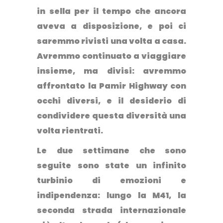
in sella per il tempo che ancora
aveva a disposizione, e poi ci
saremmo rivisti una volta a casa.
Avremmo continuato a viaggiare
insieme, ma divisi: avremmo
affrontato la Pamir Highway con
occhi diversi, e il desiderio di
condividere questa diversità una
volta rientrati.
Le due settimane che sono
seguite sono state un infinito
turbinio di emozioni e
indipendenza: lungo la M41, la
seconda strada internazionale