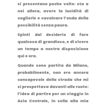
si presentano poche volte: sta a
noi allora, avere la lucidità di
coglierle e cavalcare l’onda della
possibilità senza paura.
Spinti dal desiderio di fare
qualcosa di grandioso, e di vivere
un tempo a nostra disposizione
qui e ora.
Quando sono partita da Milano,
probabilmente, non ero ancora
consapevole della strada che mi
si prospettava davanti alle ruote:
l’idea di partire per un viaggio in
Asia Centrale, in sella alla mia