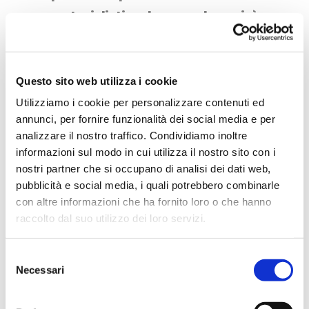
motociclisti, e la procedura si è
fatta lunga e faticosa. Ci siamo
ritrovati dall’altra parte solo
quando il buio era già calato da
Questo sito web utilizza i cookie
un pezzo, e le energie insieme a
Utilizziamo i cookie per personalizzare contenuti ed
lui.
annunci, per fornire funzionalità dei social media e per
analizzare il nostro traffico. Condividiamo inoltre
Se ripenso ai momenti più difficili
informazioni sul modo in cui utilizza il nostro sito con i
vissuti durante i tre mesi di
nostri partner che si occupano di analisi dei dati web,
pubblicità e social media, i quali potrebbero combinarle
viaggio mi rendo conto che era la
con altre informazioni che ha fornito loro o che hanno
fatica a farli nascere, e
raccolto dal suo utilizzo dei loro servizi.
l’incapacità – umanissima e
comprensibile – di gestire la
Selezione
stanchezza che un’avventura di
Necessari
del
consenso
questo tipo comporta.