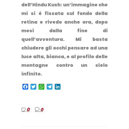
dell’Hindu Kush: un’immagine che
mi si è fissata sul fondo della
retina e rivedo anche ora, dopo
mesi dalla fine di
quell’avventura. Mi basta
chiudere gli occhi pensare ad una
luce alta, bianca, e al profilo delle
montagne contro un cielo
infinito.
Facebook
Twitter
WhatsApp
Telegram
LinkedIn
0
0