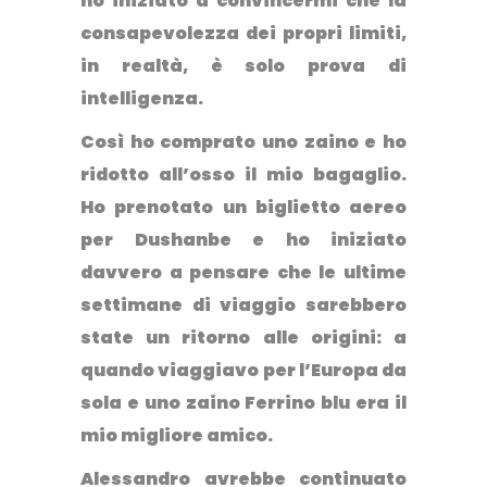
ho iniziato a convincermi che la
consapevolezza dei propri limiti,
in realtà, è solo prova di
intelligenza.
Così ho comprato uno zaino e ho
ridotto all’osso il mio bagaglio.
Ho prenotato un biglietto aereo
per Dushanbe e ho iniziato
davvero a pensare che le ultime
settimane di viaggio sarebbero
state un ritorno alle origini: a
quando viaggiavo per l’Europa da
sola e uno zaino Ferrino blu era il
mio migliore amico.
Alessandro avrebbe continuato