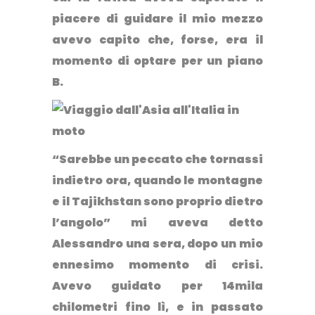
piacere di guidare il mio mezzo
avevo capito che, forse, era il
momento di optare per un piano
B.
“Sarebbe un peccato che tornassi
indietro ora, quando le montagne
e il Tajikhstan sono proprio dietro
l’angolo” mi aveva detto
Alessandro una sera, dopo un mio
ennesimo momento di crisi.
Avevo guidato per 14mila
chilometri fino lì, e in passato