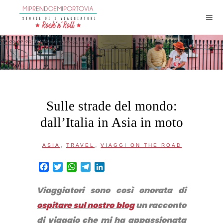
Sulle strade del mondo:
dall’Italia in Asia in moto
,
,
ASIA
TRAVEL
VIAGGI ON THE ROAD
Facebook
Twitter
WhatsApp
Telegram
LinkedIn
Viaggiatori sono così onorata di
ospitare sul nostro blog
un racconto
di viaggio che mi ha appassionata