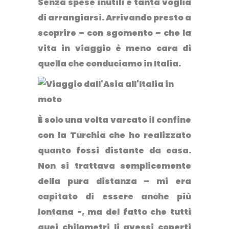
Senza spese inutili e tanta voglia
di arrangiarsi. Arrivando presto a
scoprire – con sgomento – che la
vita in viaggio è meno cara di
quella che conduciamo in Italia.
È solo una volta varcato il confine
con la Turchia che ho realizzato
quanto fossi distante da casa.
Non si trattava semplicemente
della pura distanza – mi era
capitato di essere anche più
lontana -, ma del fatto che tutti
quei chilometri li avessi coperti