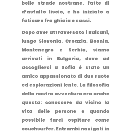
belle strade nostrane, fatte di
d’asfalto liscio, e ho iniziato a
faticare fra ghiaia e sassi.
Dopo aver attraversato i Balcani,
lungo Slovenia, Croazia, Bosnia,
Montenegro e Serbia, siamo
arrivati in Bulgaria, dove ad
accoglierci a Sofia è stato un
amico appassionato di due ruote
ed esplorazioni lente. La filosofia
della nostra avventura era anche
questa: conoscere da vicino la
vita delle persone e quando
possibile farci ospitare come
couchsurfer. Entrambi navigati in