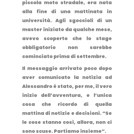
piccola moto stradale, era nata
alla fine di una mattinata in
università
. Agli sgoccioli di un
master iniziato da qualche mese,
avevo scoperto che lo stage
obbligatorio non sarebbe
cominciato prima di settembre.
Il messaggio arrivato poco dopo
aver comunicato la notizia ad
Alessandro è stato, per me, il vero
inizio dell’avventura, e l’unica
cosa che ricordo di quella
mattina di notizie e decisioni. “Se
le cose stanno così, allora, non ci
sono scuse. Partiamo insieme”.