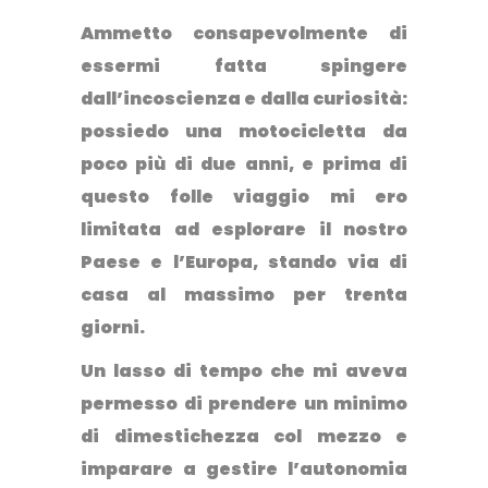
Ammetto consapevolmente di
essermi fatta spingere
dall’incoscienza e dalla curiosità:
possiedo una motocicletta da
poco più di due anni, e prima di
questo folle viaggio mi ero
limitata ad esplorare il nostro
Paese e l’Europa, stando via di
casa al massimo per trenta
giorni.
Un lasso di tempo che mi aveva
permesso di prendere un minimo
di dimestichezza col mezzo e
imparare a gestire l’autonomia