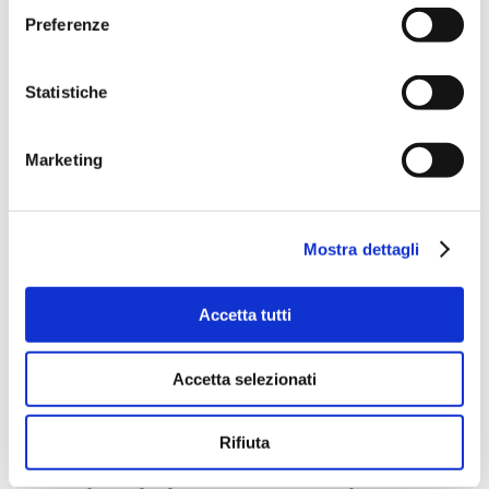
Preferenze
Statistiche
Marketing
Mostra dettagli
Accetta tutti
Elisa e Luca
Ciao siamo Elisa e Luca, due
Accetta selezionati
viaggiatori incalliti che hanno
fatto della loro vita un viaggio
Rifiuta
senza fine. Ci siamo entrambi