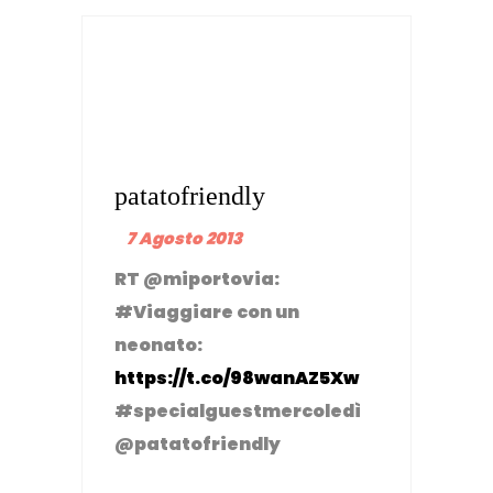
patatofriendly
7 Agosto 2013
RT @miportovia:
#Viaggiare con un
neonato:
https://t.co/98wanAZ5Xw
#specialguestmercoledì
@patatofriendly