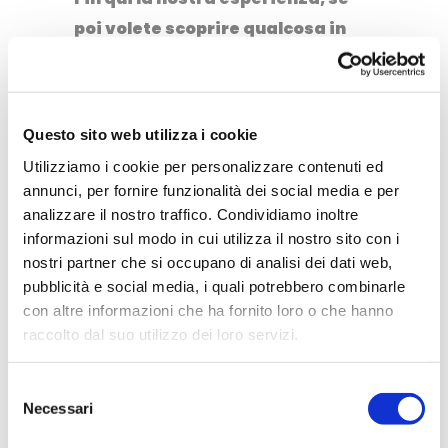
poi volete scoprire qualcosa in
più delle “nostre” Langhe col
bimbo potete cliccare
qui
.
Buon viaggio con i vostri bimbi!
Questo sito web utilizza i cookie
Utilizziamo i cookie per personalizzare contenuti ed
Facebook
Twitter
WhatsApp
Telegram
LinkedIn
annunci, per fornire funzionalità dei social media e per
analizzare il nostro traffico. Condividiamo inoltre
informazioni sul modo in cui utilizza il nostro sito con i
0
viaggi in famiglia
4
nostri partner che si occupano di analisi dei dati web,
pubblicità e social media, i quali potrebbero combinarle
con altre informazioni che ha fornito loro o che hanno
raccolto dal suo utilizzo dei loro servizi.
ELISA E LUCA
7 Agosto 2013
Selezione
Necessari
del
consenso