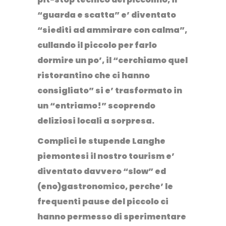
“guarda e scatta” e’ diventato
“siediti ad ammirare con calma”,
cullando il piccolo per farlo
dormire un po’, il “cerchiamo quel
ristorantino che ci hanno
consigliato” si e’ trasformato in
un “entriamo!” scoprendo
deliziosi locali a sorpresa.
Complici le stupende Langhe
piemontesi
il nostro tourism e’
diventato davvero “slow”
ed
(eno)gastronomico, perche’ le
frequenti pause del piccolo ci
hanno permesso di sperimentare