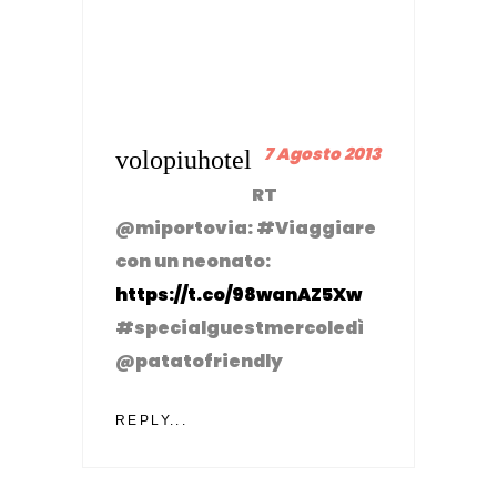
7 Agosto 2013
volopiuhotel
RT
@miportovia: #Viaggiare
con un neonato:
https://t.co/98wanAZ5Xw
#specialguestmercoledì
@patatofriendly
REPLY...