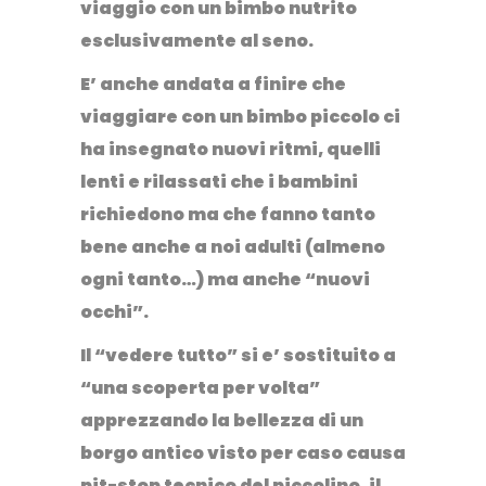
viaggio con un bimbo nutrito
esclusivamente al seno.
E’ anche andata a finire che
viaggiare con un bimbo piccolo ci
ha insegnato nuovi ritmi, quelli
lenti e rilassati che i bambini
richiedono ma che fanno tanto
bene anche a noi adulti
(almeno
ogni tanto…) ma anche “nuovi
occhi”.
Il “vedere tutto” si e’ sostituito a
“
una scoperta per volta
”
apprezzando la bellezza di un
borgo antico visto per caso causa
pit-stop tecnico del piccolino, il