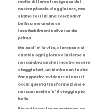
molte differenti esigenze del
nostro piccolo viaggiatore, ma
siamo certi di una cosa:
sara’
bellissimo anche se
inevitabilmente diverso da
prima
.
Ma cosi’ e’ la vita, si cresce e si
cambia ogni giorno e insieme a
noi cambia anche il nostro essere
viaggiatori, un bimbo non fa che
far apparire evidente ai nostri
occhi questa trasformazione e
nei suoi occhi c’e’ il viaggio più
bello.
Fin qui la nostra esperienza, se