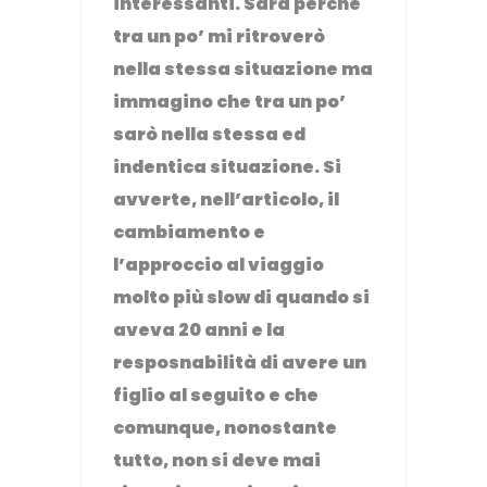
interessanti. Sarà perchè
tra un po’ mi ritroverò
nella stessa situazione ma
immagino che tra un po’
sarò nella stessa ed
indentica situazione. Si
avverte, nell’articolo, il
cambiamento e
l’approccio al viaggio
molto più slow di quando si
aveva 20 anni e la
resposnabilità di avere un
figlio al seguito e che
comunque, nonostante
tutto, non si deve mai