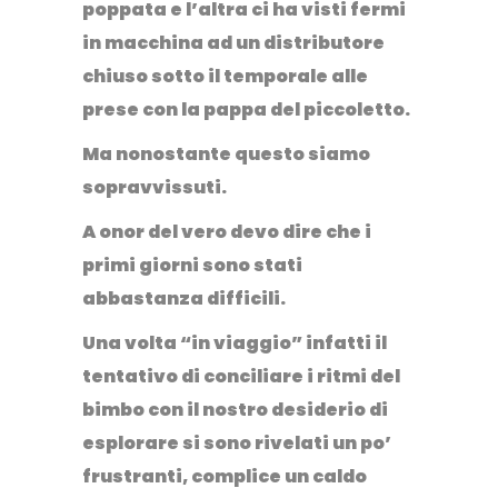
poppata e l’altra ci ha visti fermi
in macchina ad un distributore
chiuso sotto il temporale alle
prese con la pappa del piccoletto.
Ma nonostante questo siamo
sopravvissuti.
A onor del vero devo dire che i
primi giorni sono stati
abbastanza difficili
.
Una volta “in viaggio” infatti il
tentativo di conciliare i ritmi del
bimbo con il nostro desiderio di
esplorare si sono rivelati un po’
frustranti, complice un caldo