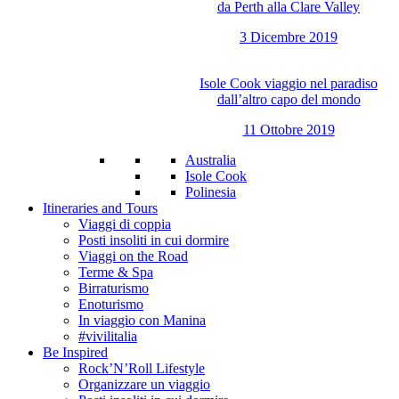
da Perth alla Clare Valley
3 Dicembre 2019
Isole Cook viaggio nel paradiso
dall’altro capo del mondo
11 Ottobre 2019
Australia
Isole Cook
Polinesia
Itineraries and Tours
Viaggi di coppia
Posti insoliti in cui dormire
Viaggi on the Road
Terme & Spa
Birraturismo
Enoturismo
In viaggio con Manina
#vivilitalia
Be Inspired
Rock’N’Roll Lifestyle
Organizzare un viaggio