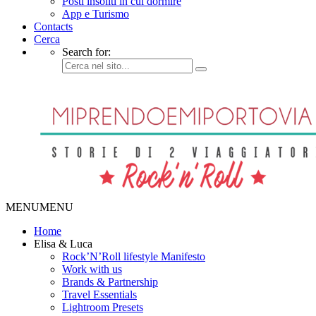
Posti insoliti in cui dormire
App e Turismo
Contacts
Cerca
Search for:
MENU
MENU
Home
Elisa & Luca
Rock’N’Roll lifestyle Manifesto
Work with us
Brands & Partnership
Travel Essentials
Lightroom Presets