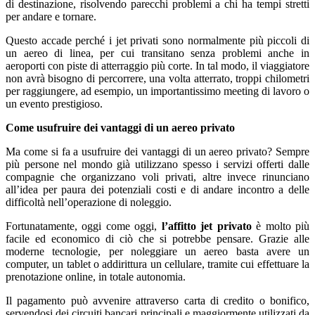
di destinazione, risolvendo parecchi problemi a chi ha tempi stretti
per andare e tornare.
Questo accade perché i jet privati sono normalmente più piccoli di
un aereo di linea, per cui transitano senza problemi anche in
aeroporti con piste di atterraggio più corte. In tal modo, il viaggiatore
non avrà bisogno di percorrere, una volta atterrato, troppi chilometri
per raggiungere, ad esempio, un importantissimo meeting di lavoro o
un evento prestigioso.
Come usufruire dei vantaggi di un aereo privato
Ma come si fa a usufruire dei vantaggi di un aereo privato? Sempre
più persone nel mondo già utilizzano spesso i servizi offerti dalle
compagnie che organizzano voli privati, altre invece rinunciano
all’idea per paura dei potenziali costi e di andare incontro a delle
difficoltà nell’operazione di noleggio.
Fortunatamente, oggi come oggi,
l’affitto jet privato
è molto più
facile ed economico di ciò che si potrebbe pensare. Grazie alle
moderne tecnologie, per noleggiare un aereo basta avere un
computer, un tablet o addirittura un cellulare, tramite cui effettuare la
prenotazione online, in totale autonomia.
Il pagamento può avvenire attraverso carta di credito o bonifico,
servendosi dei circuiti bancari principali e maggiormente utilizzati da