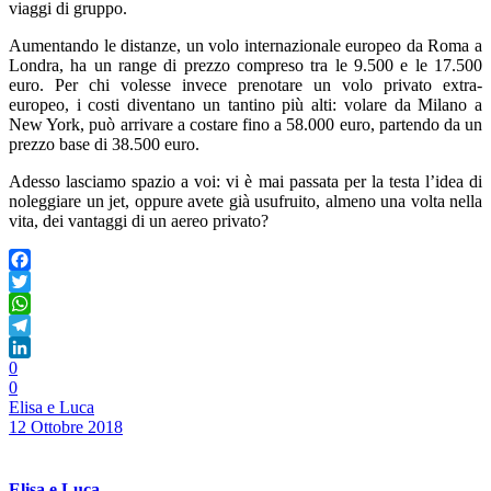
viaggi di gruppo.
Aumentando le distanze, un volo internazionale europeo da Roma a
Londra, ha un range di prezzo compreso tra le 9.500 e le 17.500
euro. Per chi volesse invece prenotare un volo privato extra-
europeo, i costi diventano un tantino più alti: volare da Milano a
New York, può arrivare a costare fino a 58.000 euro, partendo da un
prezzo base di 38.500 euro.
Adesso lasciamo spazio a voi: vi è mai passata per la testa l’idea di
noleggiare un jet, oppure avete già usufruito, almeno una volta nella
vita, dei vantaggi di un aereo privato?
Facebook
Twitter
WhatsApp
Telegram
0
LinkedIn
0
Elisa e Luca
12 Ottobre 2018
Elisa e Luca