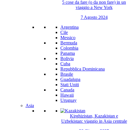
5 cose da fare (o da non fare) in un
viaggio a New York
7 Agosto 2024
Argentina
Cile
Messico
Bermuda
Colombia
Panama
Bolivia
Cuba
Repubblica Dominicana
Brasile
Guadalupa
Stati Uniti
Canada
Hawaii
Uruguay
Asia
Kirghizistan, Kazakistan e
Uzbekistan: viaggio in Asia centrale