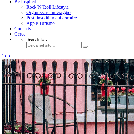
Be Inspired
Rock’N’Roll Lifestyle
Organizzare un viaggio
Posti insoliti in cui dormire
App e Turismo
Contacts
Cerca
Search for:
Top