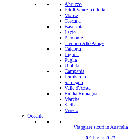
Abruzzo
Friuli Venezia Giulia
Molise
Toscana
Basilicata
Lazio
Piemonte
Trentino Alto Adige
Calabria
Liguria
Puglia
Umbria
Campania
Lombardia
Sardegna
Valle d'Aosta
Emilia Romagna
Marche
Sicilia
Veneto
Oceania
Viaggiare sicuri in Australia
6 Giugno 2023