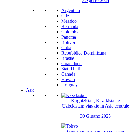
7 Agosto 2024
Argentina
Cile
Messico
Bermuda
Colombia
Panama
Bolivia
Cuba
Repubblica Dominicana
Brasile
Guadalupa
Stati Uniti
Canada
Hawaii
Uruguay
Asia
Kirghizistan, Kazakistan e
Uzbekistan: viaggio in Asia centrale
30 Giugno 2025
Guida per visitare Tokyo: cosa