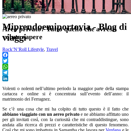
Miprendoemiportovia - Blog di
Areo privato? Tutto quello che avresti
viaggi
voluto sapere
Rock’N’Roll Lifestyle
,
Travel
Facebook
Twitter
WhatsApp
Telegram
LinkedIn
Volenti o nolenti nell’ultimo periodo la maggior parte della stampa
cartacea e online si è concentrata sull’evento dell’anno: il
matrimonio dei Ferragnez.
Se c’è una cosa che mi ha colpito di tutto questo è il fatto che
abbiano viaggiato con un aereo privato
e ne abbiamo affittato uno
per gli invitati così, con la curiosità che mi contraddistingue, sono
andata alla ricerca di prezzi e caratteristiche di questo fenomeno.
Così che mi sono imbattuta in Samantha che lavora per
Verdana
e le