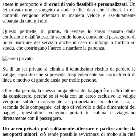
attese in aeroporto e di
orari di volo flessibili e personalizzati
. Un
jet privato non è soggetto a code o file, dato che il check in e i
controlli vengono effettuati in maniera veloce e assolutamente
separata da tutti gli altri.
Questo permette, in primis, di evitare lo stress causato dalla
confusione e dall’attesa. In secondo luogo, consente al passeggero di
poter usufruire del servizio anche in caso di intoppi o traffico su
strada, che costringano l’aereo a ritardare la partenza.
Su di un jet privato si elimina il temutissimo rischio di perdere le
valigie, episodio che si presenta frequentemente sui normali voli di
linea e motivo di grande ansia per molte persone.
Oltre alla perdita, la spesso lunga attesa dei bagagli è un altro fattore
da considerare, perché se si vola con un aereo esclusivo le valigie
vengono subito riconsegnate al proprietario. In alcuni casi, a
seconda delle compagnie, del tipo di velivolo e delle dimensioni dei
bagagli, quest’ultimi vengono portati in cabina e viaggiano
direttamente con il passeggero.
Un aereo privato può solitamente atterrare e partire anche da
aeroporti minori
, ciò rende possibile avvicinarsi di molto alla città