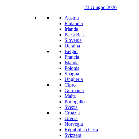
23 Giugno 2026
Austria
Finlandia
Irlanda
Paesi Bassi
Slovenia
Ucraina
Belgio
Francia
Islanda
Polonia
Spagna
Ungheria
Cipro
Germania
Malta
Portogallo
Svezia
Croazia
Grecia
Norvegia
Repubblica Ceca
Svizzera