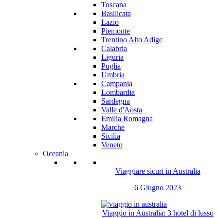
Toscana
Basilicata
Lazio
Piemonte
Trentino Alto Adige
Calabria
Liguria
Puglia
Umbria
Campania
Lombardia
Sardegna
Valle d'Aosta
Emilia Romagna
Marche
Sicilia
Veneto
Oceania
Viaggiare sicuri in Australia
6 Giugno 2023
Viaggio in Australia: 3 hotel di lusso