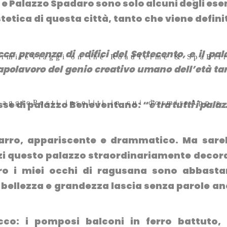
e Palazzo Spadaro sono solo alcuni degli es
3 Dicembre 2019
tetica di questa città, tanto che viene definit
ca presenza di edifici del Settecento, e il pal
ormire
Viaggi on the Road
Terme & Spa
Bir
olavoro del genio creativo umano dell’età ta
iaggio
Posti insoliti in cui dormire
App e
isse di palazzo Beneventano: “
è tra tutti i palazz
izzarro, appariscente e drammatico. Ma sar
nzi questo palazzo straordinariamente decor
tro i miei occhi di ragusana sono abbast
 bellezza e grandezza lascia senza parole a
co: i pomposi balconi in ferro battuto, 