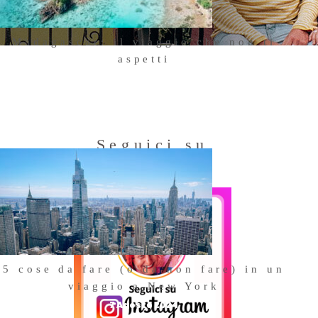
Madagascar: il viaggio che non ti
aspetti
18 Ottobre 2025
Seguici su
Instagram
iamo
 del
iana
5 cose da fare (o da non fare) in un
viaggio a New York
7 Agosto 2024