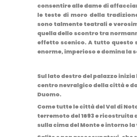
consentire alle dame di affacciar
le teste di moro della tradizio
sono talmente teatrali e verosim
quella dello scontro tra normann
effetto scenico. A tutto questo s
enorme, imperioso e domina la sce
Sul lato destro del palazzo inizia
centro nevralgico della città e d
Duomo.
Come tutte le città del Val di Not
terremoto del 1693 e ricostruita a
sulla cima del Monte e intorno l