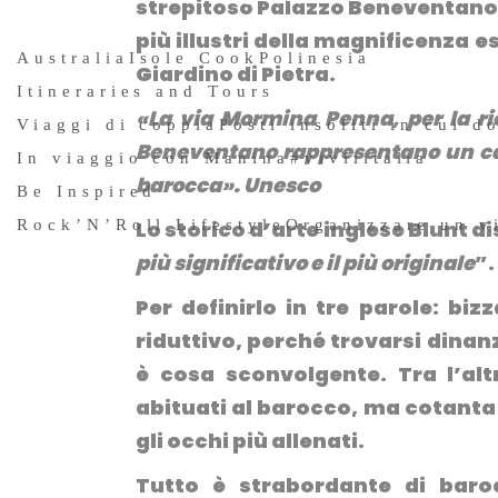
strepitoso Palazzo Beneventano 
più illustri della magnificenza es
Australia
Isole Cook
Polinesia
Giardino di Pietra.
Itineraries and Tours
«La via Mormina Penna, per la ric
Viaggi di coppia
Posti insoliti in cui d
Beneventano rappresentano un cap
In viaggio con Manina
#vivilitalia
barocca». Unesco
Be Inspired
Rock’N’Roll Lifestyle
Organizzare un v
Lo storico d’arte inglese Blunt d
più significativo e il più originale
”.
Per definirlo in tre parole: b
riduttivo, perché trovarsi dina
è cosa sconvolgente. Tra l’al
abituati al barocco, ma cotanta
gli occhi più allenati.
Tutto è strabordante di baroc