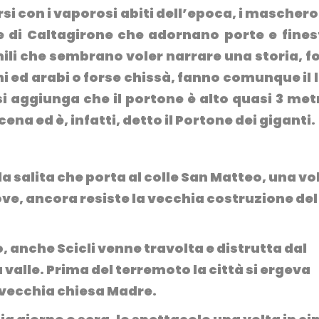
si con i vaporosi abiti dell’epoca, i maschero
ne di Caltagirone che adornano porte e fines
ili che sembrano voler narrare una storia, f
i ed arabi o forse chissà, fanno comunque il 
i aggiunga che il portone è alto quasi 3 metr
na ed è, infatti, detto il
Portone dei giganti.
 la salita che porta al colle San Matteo, una vo
ove, ancora resiste la vecchia costruzione del
o, anche Scicli venne travolta e distrutta dal
 valle. Prima del terremoto la città si ergeva
a vecchia chiesa Madre.