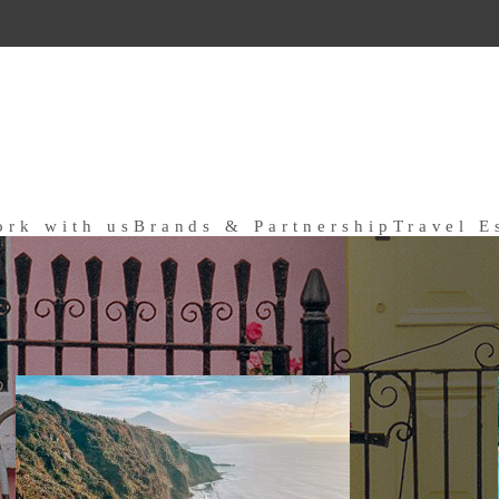
ork with us
Brands & Partnership
Travel E
a