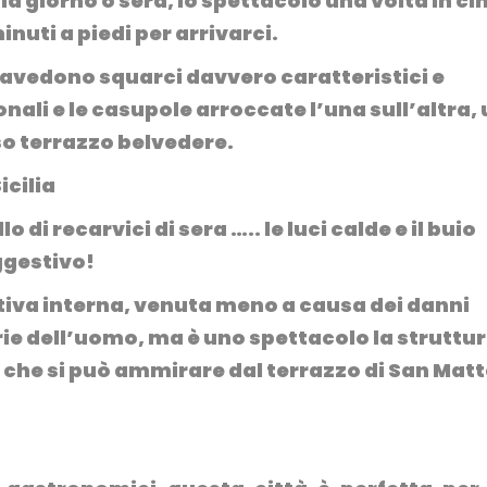
ia giorno o sera, lo spettacolo una volta in c
inuti a piedi per arrivarci.
travedono squarci davvero caratteristici e
onali e le casupole arroccate l’una sull’altra,
o terrazzo belvedere.
 di recarvici di sera ….. le luci calde e il buio
ggestivo!
tiva interna, venuta meno a causa dei danni
rie dell’uomo, ma è uno spettacolo la struttu
tà che si può ammirare dal terrazzo di San Matt