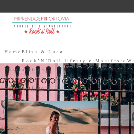
Home
Elisa & Luca
Rock’N’Roll lifestyle Manifesto
W
Destinations
Africa
Americhe
Asia
Europa
Italia
Oceani
Destinations
Africa