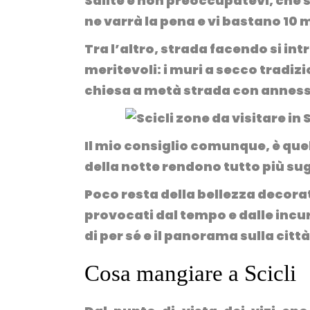
Salite e non preoccupatevi, che s
ne varrà la pena e vi bastano 10 m
Tra l’altro, strada facendo si in
meritevoli: i muri a secco tradizi
chiesa a metà strada con anness
Il mio consiglio comunque, è quello
della notte rendono tutto più su
Poco resta della bellezza decora
provocati dal tempo e dalle incu
di per sé e il panorama sulla cit
Cosa mangiare a Scicli