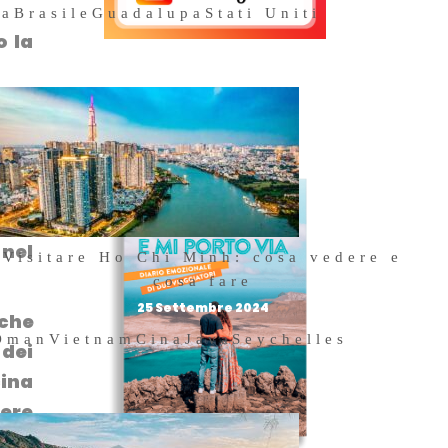
na
Brasile
Guadalupa
Stati Uniti
o la
Acquista il
 mia
nostro libro
ione
 nel
Visitare Ho Chi Minh: cosa vedere e
cosa fare
25 Settembre 2024
 che
Oman
Vietnam
Cina
Java
Seychelles
dei
cina
fere
erto