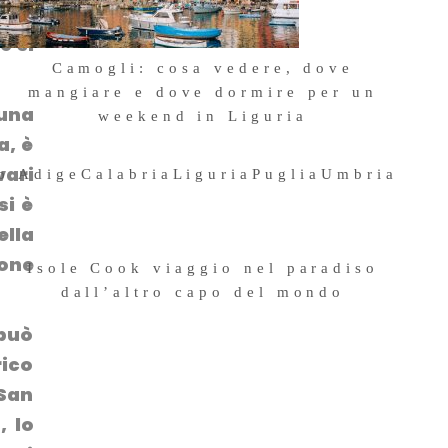
elle
e si
Camogli: cosa vedere, dove
mangiare e dove dormire per un
 una
weekend in Liguria
a, è
4 Maggio 2026
vari
to Adige
Calabria
Liguria
Puglia
Umbria
si è
ella
ione
Isole Cook viaggio nel paradiso
dall’altro capo del mondo
11 Ottobre 2019
 può
rico
 San
, lo