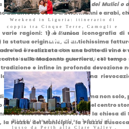
 alla mano. Fu lei, la
Madonna dei Mulici o d
ano durante los cotro tra Normanni e arabi, ch
Weekend in Liguria: itinerario di
coppia tra Cinque Terre, Camogli e
varie ragioni: 1) è l’unica iconografia di
Portofino
la statua originaria, di antichissima fattur
26 Maggio 2026
dre ed è realizzata con una botte di vino e 
cana
Basilicata
Lazio
Piemonte
Trentino Al
 racconto sulla Madonna guerriera, col tempo 
sta
Emilia Romagna
Marche
Sicilia
Veneto
 tradizione e infine in profonda devozione n
 la celebra con una festa e una
rievocaz
 di monumenti e palazzi storici, ma non solo,
lo del Val di Noto è concentrato nel centro sto
nna, la Chiesa di santa Teresa, la chiesa di
Viaggio in Australia: 3 hotel di
, la Piazza del Municipio, la Piazza Busacca
lusso da Perth alla Clare Valley