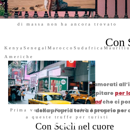
Siwa: l’oasi egiziana che il turismo
di massa non ha ancora trovato
3 Luglio 2026
Con S
Kenya
Senegal
Marocco
Sudafrica
Mauriti
Americhe
Facebook
Twitter
WhatsApp
Telegram
LinkedIn
Di Scicli ci siamo innamorati all’
molto contenti di ospitare
per l
blog
melaniaontheroad
che ci por
della propria terra e proprio per
Prima volta a New York? Attenzione
a queste truffe per turisti
Con Scicli nel cuore
25 Maggio 2026