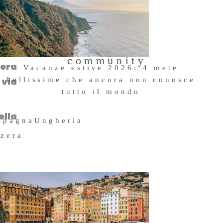
Entra a far
parte della
rova
community
 era
Vacanze estive 2026: 4 mete
 via
bellissime che ancora non conosce
tutto il mondo
23 Giugno 2026
ella
Spagna
Ungheria
zzera
esta
atta
ra e