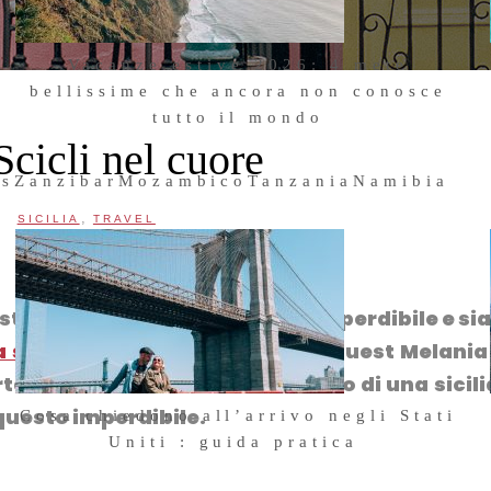
Vacanze estive 2026: 4 mete
bellissime che ancora non conosce
tutto il mondo
cicli nel cuore
23 Giugno 2026
us
Zanzibar
Mozambico
Tanzania
Namibia
,
SICILIA
TRAVEL
istante. E’ una parte di Sicilia imperdibile e s
a seconda volta
come special guest Melania
ta con lei a Scicli. E’ un racconto di una sicil
 questo imperdibile.
Cosa chiedono all’arrivo negli Stati
Uniti : guida pratica
24 Aprile 2026