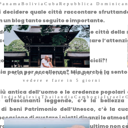
Panama
Bolivia
Cuba
Repubblica Dominica
i decidere quale città raccontare sfruttand
in un blog tanto seguito e importante.
dare una delle
tante e bellissime città della
 come scegliere su quale focalizzare l’attenz
gognata, ma poi ….. perché non
Scicli
?!
 perla per eccellenza? Mia perché la sento
Guida per visitare Tokyo: cosa
vedere e fare in 5 giorni
1 Ottobre 2024
 più antica dell’uomo e le credenze popolari
a
India
Malesia
Thailandia
Cambogia
Israele
affascinanti leggende, c’è la bellezza 
 di beni Patrimonio dell’Unesco, c’è la cu
’occasione di gustare i piatti dinanzi le atmos
 palazzi risalenti al 1700 e c’è, ultimo non c