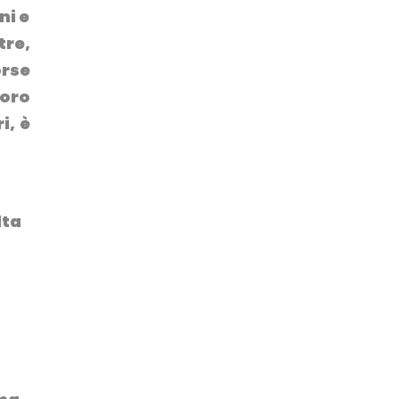
ni e
tre,
orse
loro
i, è
lta