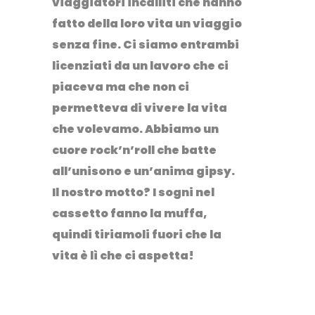
viaggiatori incalliti che hanno
fatto della loro vita un viaggio
senza fine. Ci siamo entrambi
licenziati da un lavoro che ci
piaceva ma che non ci
permetteva di vivere la vita
che volevamo. Abbiamo un
cuore rock’n’roll che batte
all’unisono e un’anima gipsy.
Il nostro motto? I sogni nel
cassetto fanno la muffa,
quindi tiriamoli fuori che la
vita è lì che ci aspetta!