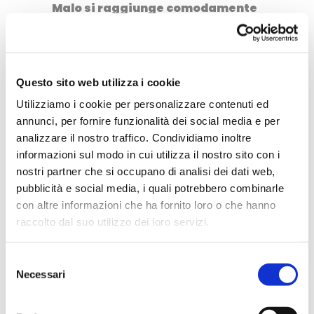
Malo si raggiunge comodamente
in traghetto dall’Inghilterra o in
auto dalla Normandia. Per
esplorare anche i dintorni, le
Questo sito web utilizza i cookie
Rochers Sculptées, la costa
Utilizziamo i cookie per personalizzare contenuti ed
bretone, il
Mont Saint-Michel,
un
annunci, per fornire funzionalità dei social media e per
noleggio auto
resta la scelta più
analizzare il nostro traffico. Condividiamo inoltre
libera e comoda. E come sempre,
informazioni sul modo in cui utilizza il nostro sito con i
nostri partner che si occupano di analisi dei dati web,
prima di partire, non dimenticare
pubblicità e social media, i quali potrebbero combinarle
un’assicurazione viaggio adatta:
con altre informazioni che ha fornito loro o che hanno
noi consigliamo
Heymondo
.
raccolto dal suo utilizzo dei loro servizi.
Nell’articolo sono presenti link in
Selezione
Necessari
affiliazione per migliorare la vostra
del
consenso
esperienza di viaggiatori: il costo