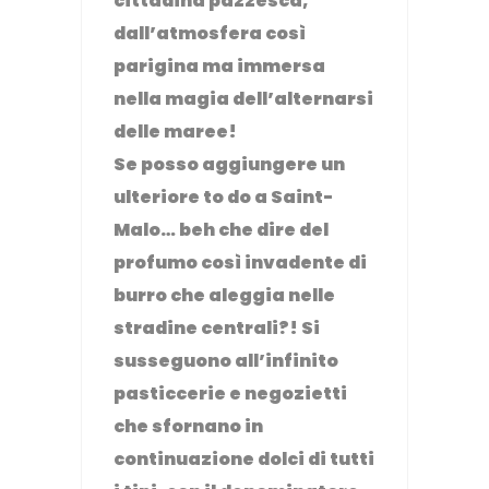
cittadina pazzesca,
dall’atmosfera così
parigina ma immersa
nella magia dell’alternarsi
delle maree!
Se posso aggiungere un
ulteriore to do a Saint-
Malo… beh che dire del
profumo così invadente di
burro che aleggia nelle
stradine centrali?! Si
susseguono all’infinito
pasticcerie e negozietti
che sfornano in
continuazione dolci di tutti