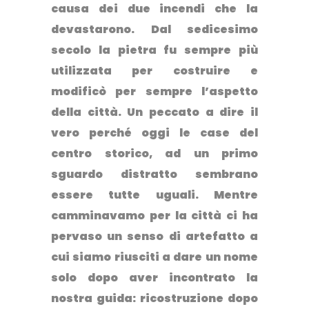
causa dei due incendi che la
devastarono. Dal sedicesimo
secolo la pietra fu sempre più
utilizzata per costruire e
modificò per sempre l’aspetto
della città. Un peccato a dire il
vero perché
oggi le case del
centro storico, ad un primo
sguardo distratto sembrano
essere tutte uguali.
Mentre
camminavamo per la città ci ha
pervaso un senso di artefatto a
cui siamo riusciti a dare un nome
solo dopo aver incontrato la
nostra guida: ricostruzione dopo