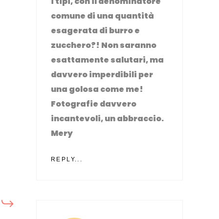
i tipi, con il denominatore
comune di una quantità
esagerata di burro e
zucchero?! Non saranno
esattamente salutari, ma
davvero imperdibili per
una golosa come me!
Fotografie davvero
incantevoli, un abbraccio.
Mery
REPLY...