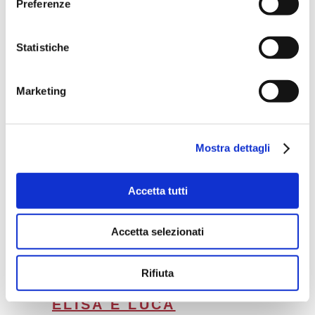
finale, in caso di prenotazioni o
Preferenze
acquisti, per voi non aumenta, anzi,
diminuisce nel caso
Statistiche
dell’Assicurazione, e contribuite a
tenere vivo il progetto
Marketing
Miprendoemiportovia per fornirvi
sempre guide di viaggio
Mostra dettagli
aggiornate
.
Facebook
Twitter
WhatsApp
Telegram
LinkedIn
Accetta tutti
Accetta selezionati
0
Bretagna
5
Rifiuta
ELISA E LUCA