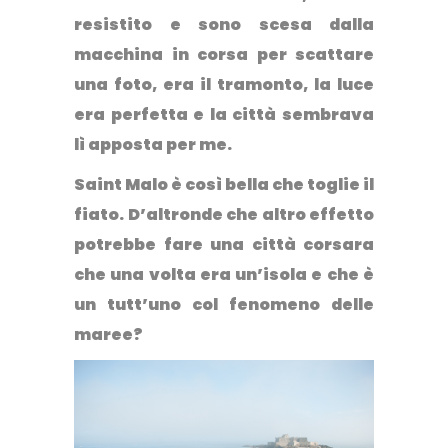
resistito e sono scesa dalla
macchina in corsa per scattare
una foto, era il tramonto, la luce
era perfetta e
la città sembrava
lì apposta per me
.
Saint Malo è così bella che toglie il
fiato
. D’altronde che altro effetto
potrebbe fare una città corsara
che una volta era un’isola e che è
un tutt’uno col fenomeno delle
maree?