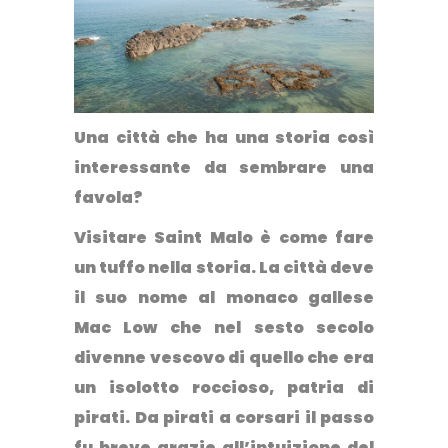
Una città che ha una storia così
interessante da sembrare una
favola?
Visitare Saint Malo è come fare
un tuffo nella storia
. La città deve
il suo nome al monaco gallese
Mac Low che nel sesto secolo
divenne vescovo di quello che era
un isolotto roccioso, patria di
pirati. Da pirati a corsari il passo
fu breve grazie all’intuizione del