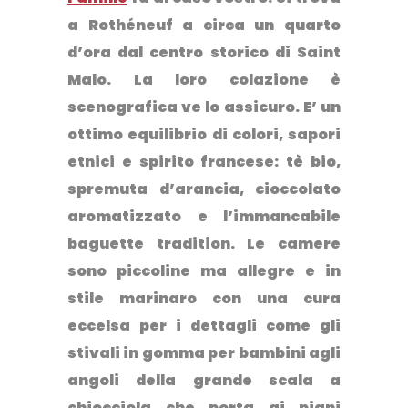
a Rothéneuf a circa un quarto
d’ora dal centro storico di Saint
Malo. La loro colazione è
scenografica ve lo assicuro. E’ un
ottimo equilibrio di colori, sapori
etnici e spirito francese: tè bio,
spremuta d’arancia, cioccolato
aromatizzato e l’immancabile
baguette tradition. Le camere
sono piccoline ma allegre e in
stile marinaro con una cura
eccelsa per i dettagli come gli
stivali in gomma per bambini agli
angoli della grande scala a
chiocciola che porta ai piani