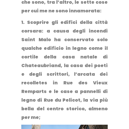
che sono, tra l’altro,
le sette cose
per cui me ne sono innamorata
:
1. Scoprire gli
edifici della città
corsara
: a causa degli incendi
Saint Malo ha conservato solo
qualche edificio in legno come il
cortile della casa natale di
Chateaubriand, la casa dei poeti
e degli scrittori, l’arcata dei
recolletes in Rue des Vieux
Remparts e le case a pannelli di
legno di Rue du Pelicot, la via più
bella del centro storico, almeno
per me;