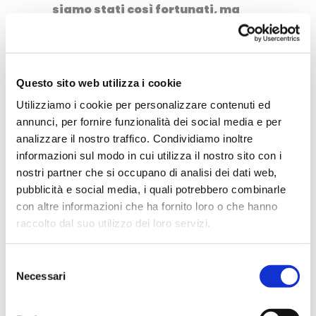
siamo stati così fortunati, ma
poco male perché questo è un
motivo in più per tornare, non
credete?
Questo sito web utilizza i cookie
Utilizziamo i cookie per personalizzare contenuti ed
Canale di Tenno, un pittoresco
annunci, per fornire funzionalità dei social media e per
borgo nel Garda Trentino
analizzare il nostro traffico. Condividiamo inoltre
informazioni sul modo in cui utilizza il nostro sito con i
Appena qualche chilometro
nostri partner che si occupano di analisi dei dati web,
prima di arrivare al lago, facendo
pubblicità e social media, i quali potrebbero combinarle
con altre informazioni che ha fornito loro o che hanno
una piccola allo deviazione, è
raccolto dal suo utilizzo dei loro servizi.
d’obbligo una tappa al borgo di
Canale di Tenno
, dove, col naso
Selezione
all’insù ci siamo lasciati
Necessari
del
ammaliare dal giallo brillante
consenso