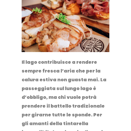
Il lago contribuisce a rendere
sempre fresca l’aria che per la
calura estiva non guasta mai. La
passeggiata sul lungo lago è
d’obbligo, ma chi vuole potrà
prendere il battello tradizionale
per girarne tutte le sponde. Per
gli amanti della tintarella