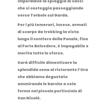
imperdibile la spiaggia di sassi
che si costeggia
passeggiando
verso Torbole sul Garda
.
Per i più temerari, invece, armati
di scarpe da trekking la vista
lungo il
sentiero della Ponale
, fino
al Forte Belvedere, è impagabile e
merita tutto lo sforzo.
Sarà difficile dimenticare la
splendida cena al
ristorante l’Ora
che abbiamo degustato
ammirando le barche a vela
ferme nel piccolo
porticciolo di
San Nicolò
.