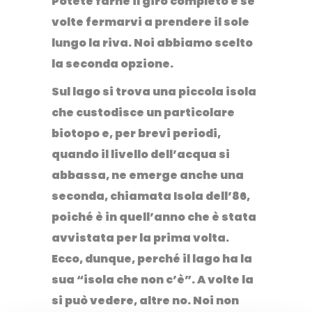
Potete farne il giro completo e se
volte fermarvi a prendere il sole
lungo la riva. Noi abbiamo scelto
la seconda opzione.
Sul lago si trova una piccola isola
che custodisce un particolare
biotopo
e, per brevi periodi,
quando il livello dell’acqua si
abbassa, ne emerge anche una
seconda, chiamata
Isola dell’86
,
poiché è in quell’anno che è stata
avvistata per la prima volta.
Ecco, dunque, perché il lago ha la
sua “isola che non c’è”. A volte la
si può vedere, altre no. Noi non