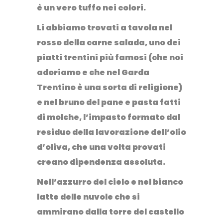
è un vero tuffo nei colori.
Li abbiamo trovati a tavola nel
rosso della carne salada, uno dei
piatti trentini più famosi (che noi
adoriamo e che nel Garda
Trentino è una sorta di religione)
e nel bruno del pane e pasta fatti
di molche, l’impasto formato dal
residuo della lavorazione dell’olio
d’oliva, che una volta provati
creano dipendenza assoluta.
Nell’azzurro del cielo e nel bianco
latte delle nuvole che si
ammirano dalla torre del
castello