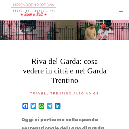
Riva del Garda: cosa
vedere in città e nel Garda
Trentino
,
TRAVEL
TRENTINO ALTO ADIGE
Facebook
Twitter
WhatsApp
Telegram
LinkedIn
Oggi vi portiamo nella sponda
settentrionale del Lago di Garda