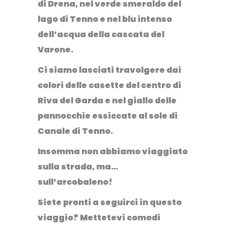
di Drena
, nel verde smeraldo del
lago di Tenno
e nel blu intenso
dell’acqua della
cascata del
Varone
.⁣⁣
Ci siamo lasciati travolgere dai
colori delle casette del
centro di
Riva
del Garda
e nel giallo delle
pannocchie essiccate al sole di
Canale di Tenno
.
Insomma non abbiamo viaggiato
sulla strada, ma…
sull’arcobaleno!
Siete pronti a seguirci in questo
viaggio? Mettetevi comodi