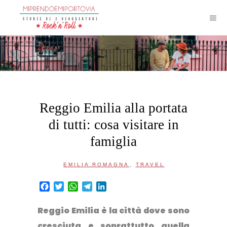
Reggio Emilia alla portata
di tutti: cosa visitare in
famiglia
,
EMILIA ROMAGNA
TRAVEL
Facebook
Twitter
WhatsApp
Telegram
LinkedIn
Reggio Emilia è la città dove sono
cresciuta e soprattutto quella