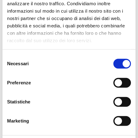
analizzare il nostro traffico. Condividiamo inoltre
Se sei a Reggio Emilia
in questo
informazioni sul modo in cui utilizza il nostro sito con i
nostri partner che si occupano di analisi dei dati web,
periodo ti consiglio di non
pubblicità e social media, i quali potrebbero combinarle
perdere la mostra allestita a
con altre informazioni che ha fornito loro o che hanno
Palazzo Magnani: da Kandinsky a
raccolto dal suo utilizzo dei loro servizi.
Cage – musica e spirituale
nell’arte. I bambini rimarranno
Selezione
Necessari
del
estasiati da alcune delle opere
consenso
presenti che richiamano il loro
Preferenze
mondo onirico. Gli adulti
apprezzeranno la ricerca che
Statistiche
questa mostra fa, volta a dare
risposta alla domanda:
“la
Marketing
musica si vede?”
Un viaggio
polisensoriale attraverso un