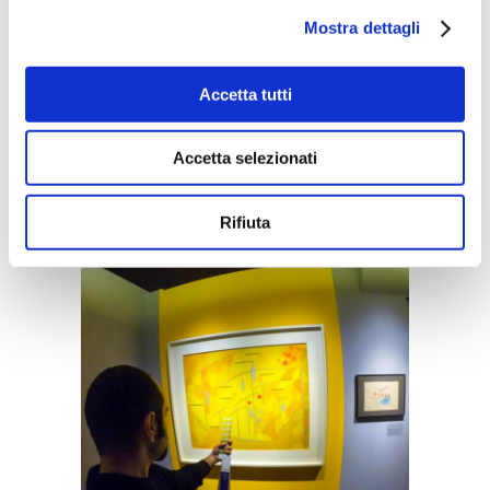
capitolo importante della storia
Mostra dettagli
dell’arte. Al centro del percorso il
libro di Kandinsky: lo spirituale
Accetta tutti
dell’arte che pone in primo piano
l’interiorità dell’individuo ed
Accetta selezionati
elegge nelle arti la sede
privilegiata delle idee universali.
Rifiuta