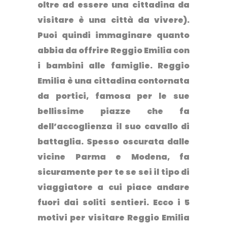
oltre ad essere una cittadina da
visitare è una città da vivere).
Puoi quindi immaginare
quanto
abbia da offrire Reggio Emilia con
i bambini alle famiglie.
Reggio
Emilia è una cittadina contornata
da portici, famosa per le sue
bellissime piazze che fa
dell’accoglienza il suo cavallo di
battaglia. Spesso oscurata dalle
vicine Parma e Modena, fa
sicuramente per te se sei il tipo di
viaggiatore a cui piace andare
fuori dai soliti sentieri. Ecco i 5
motivi per
visitare Reggio Emilia