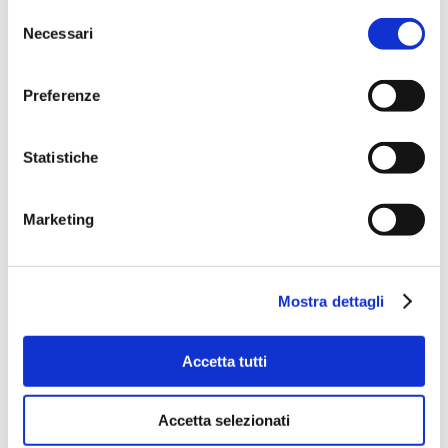
Selezione
Al momento si può accedere
Necessari
del
consenso
all’area acquistando uno dei
cinque pacchetti di quattro ore
Preferenze
ciascuno.
Statistiche
Thalasso Spa Lepa Vida
Marketing
Soline, Sezza 115, 6320 Portorose,
Slovenia
jana.jurjec@soline.si
Mostra dettagli
Accetta tutti
Ora tocca a voi, diteci
qual è la
Spa più bella in cui siete stati?
Accetta selezionati