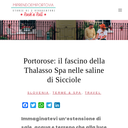
Portorose: il fascino della
Thalasso Spa nelle saline
di Sicciole
,
,
SLOVENIA
TERME & SPA
TRAVEL
Facebook
Twitter
WhatsApp
Telegram
LinkedIn
Immaginatevi un
‘estensione di
sale, acqua e terreno
che alla luce