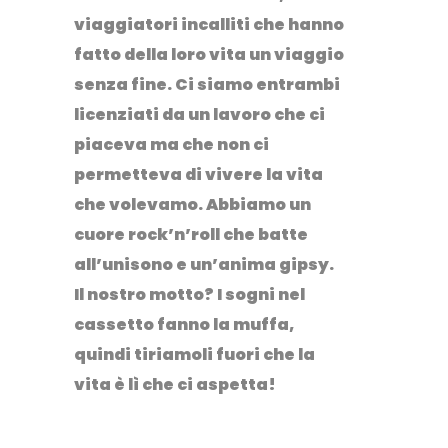
viaggiatori incalliti che hanno
fatto della loro vita un viaggio
senza fine. Ci siamo entrambi
licenziati da un lavoro che ci
piaceva ma che non ci
permetteva di vivere la vita
che volevamo. Abbiamo un
cuore rock’n’roll che batte
all’unisono e un’anima gipsy.
Il nostro motto? I sogni nel
cassetto fanno la muffa,
quindi tiriamoli fuori che la
vita è lì che ci aspetta!