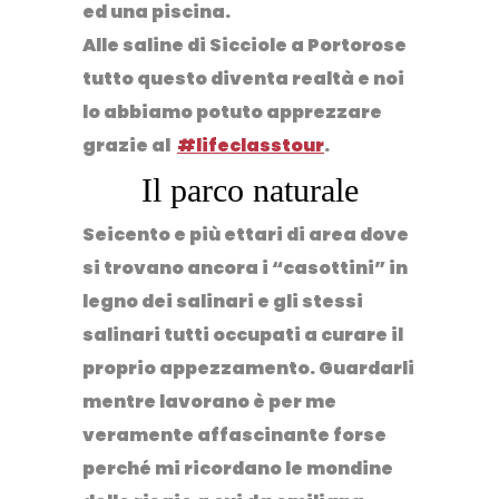
ed una piscina.
Alle saline di Sicciole a Portorose
tutto questo diventa realtà e noi
lo abbiamo potuto apprezzare
grazie al
#lifeclasstour
.
Il parco naturale
Seicento e più ettari di area
dove
si trovano ancora i “casottini” in
legno dei salinari e gli stessi
salinari tutti occupati a curare il
proprio appezzamento. Guardarli
mentre lavorano è per me
veramente affascinante forse
perché mi ricordano le mondine