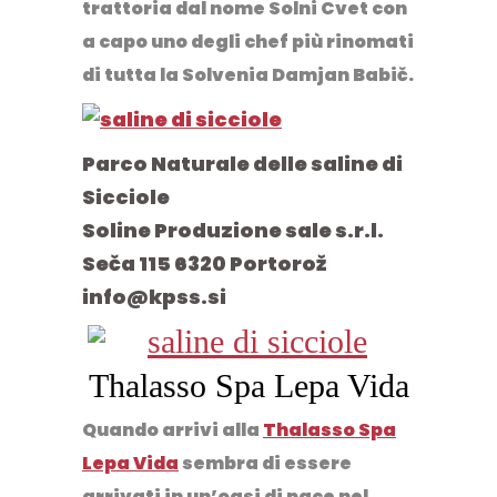
trattoria dal nome
Solni Cvet
con
a capo uno degli chef più rinomati
di tutta la Solvenia Damjan Babič.
Parco Naturale delle saline di
Sicciole
Soline Produzione sale s.r.l.
Seča 115 6320 Portorož
info@kpss.si
Thalasso Spa Lepa Vida
Quando arrivi alla
Thalasso Spa
Lepa Vida
sembra di essere
arrivati in
un’oasi di pace nel